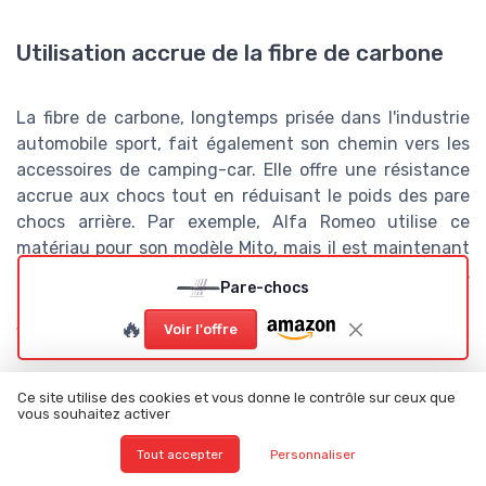
Utilisation accrue de la fibre de carbone
La fibre de carbone, longtemps prisée dans l'industrie
automobile sport, fait également son chemin vers les
accessoires de camping-car. Elle offre une résistance
accrue aux chocs tout en réduisant le poids des pare
chocs arrière. Par exemple, Alfa Romeo utilise ce
matériau pour son modèle Mito, mais il est maintenant
de plus en plus commun pour les véhicules utilitaires
Pare-chocs
comme le Fiat Ducato, le Peugeot Boxer et le Citroën
🔥
Jumper.
Voir l'offre
Ce site utilise des cookies et vous donne le contrôle sur ceux que
Pollinisation croisée des designs
vous souhaitez activer
Tout accepter
Personnaliser
Ne soyez pas surpris si votre prochain pare choc arrière