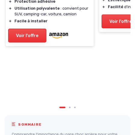
＋
Protection adhésive
＋
Facilité
d'inst
＋
Utilisation polyvalente
: convient pour
SUV, camping-car, voiture, camion
＋
Facile à installer
Voir l'offre
Voir l'offre
SOMMAIRE
Comprendre l'importance du pare choc arrière pour votre