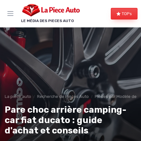
Panneau de gestion des cookies
TOPs
LE MÉDIA DES PIECES AUTO
La piece auto
Recherche de Pièces Auto
Pièces par Modèle de V
Pare choc arrière camping-
car fiat ducato : guide
d'achat et conseils