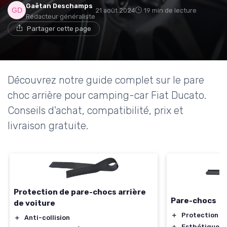
Gaëtan Deschamps
21 août 2024
19 min de lecture
Rédacteur généraliste
Partager cette page
Découvrez notre guide complet sur le pare
choc arrière pour camping-car Fiat Ducato.
Conseils d'achat, compatibilité, prix et
livraison gratuite.
Protection de pare-chocs arrière
Pare-chocs
de voiture
＋
Protection
du
＋
Anti-collision
＋
Esthétique
am