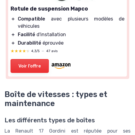
Rotule de suspension Mapco
＋
Compatible
avec plusieurs modèles de
véhicules
＋
Facilité
d'installation
＋
Durabilité
éprouvée
★★★★★
★★★★★
4,3/5
—
47 avis
Voir l'offre
Boîte de vitesses : types et
maintenance
Les différents types de boîtes
La Renault 17 Gordini est réputée pour ses