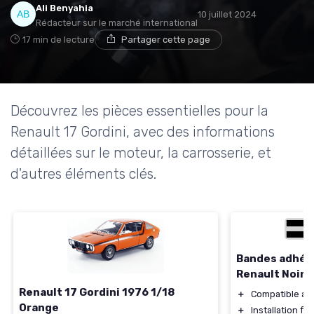
Ali Benyahia
10 juillet 2024
Rédacteur sur le marché international
17 min de lecture
Partager cette page
Découvrez les pièces essentielles pour la
Renault 17 Gordini, avec des informations
détaillées sur le moteur, la carrosserie, et
d'autres éléments clés.
Bandes adhési
Renault Noir
Renault 17 Gordini 1976 1/18
＋
Compatible avec
Orange
＋
Installation fac