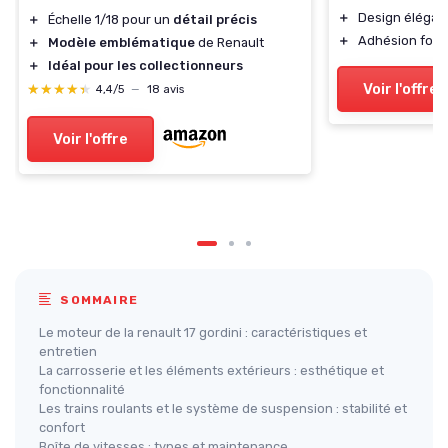
＋
Design élégant
＋
Échelle 1/18 pour un
détail précis
＋
Adhésion forte
＋
Modèle emblématique
de Renault
＋
Idéal pour les collectionneurs
Voir l'offre
★★★★★
★★★★★
4,4/5
—
18 avis
Voir l'offre
SOMMAIRE
Le moteur de la renault 17 gordini : caractéristiques et
entretien
La carrosserie et les éléments extérieurs : esthétique et
fonctionnalité
Les trains roulants et le système de suspension : stabilité et
confort
Boîte de vitesses : types et maintenance