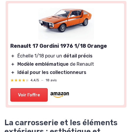
Renault 17 Gordini 1976 1/18 Orange
＋
Échelle 1/18 pour un
détail précis
＋
Modèle emblématique
de Renault
＋
Idéal pour les collectionneurs
★★★★★
★★★★★
4,4/5
—
18 avis
Voir l'offre
La carrosserie et les éléments
extérieurs : esthétique et