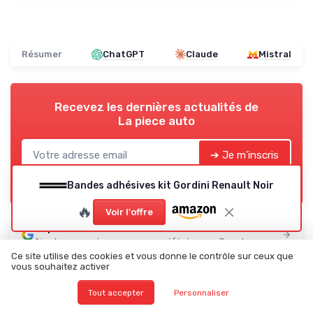
Résumer
ChatGPT
Claude
Mistral
Recevez les dernières actualités de
La piece auto
➔ Je m'inscris
*
En remplissant ce formulaire, j’accepte d’être contacté(e) à
Bandes adhésives kit Gordini Renault Noir
des fins commerciales par La piece auto et ses partenaires.
🔥
Voir l'offre
La piece auto
Ajoutez-nous à vos sources préférées sur Google
Ce site utilise des cookies et vous donne le contrôle sur ceux que
vous souhaitez activer
Les plus lus
Tout accepter
Personnaliser