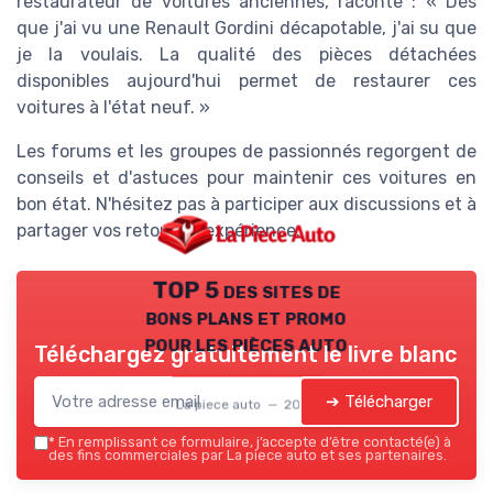
restaurateur de voitures anciennes, raconte : « Dès
que j'ai vu une Renault Gordini décapotable, j'ai su que
je la voulais. La qualité des pièces détachées
disponibles aujourd'hui permet de restaurer ces
voitures à l'état neuf. »
Les forums et les groupes de passionnés regorgent de
conseils et d'astuces pour maintenir ces voitures en
bon état. N'hésitez pas à participer aux discussions et à
partager vos retours d'expérience.
TOP 5 des sites de
bons plans et promo
pour les pièces auto
Téléchargez gratuitement le livre blanc
➔ Télécharger
La piece auto — 2026
*
En remplissant ce formulaire, j’accepte d’être contacté(e) à
des fins commerciales par La piece auto et ses partenaires.