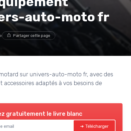
’équipement
ers-auto-moto fr
re
Partager cette page
otard sur univers-auto-moto fr, avec des
et accessoires adaptés à vos besoins de
z gratuitement le livre blanc
➔ Télécharger