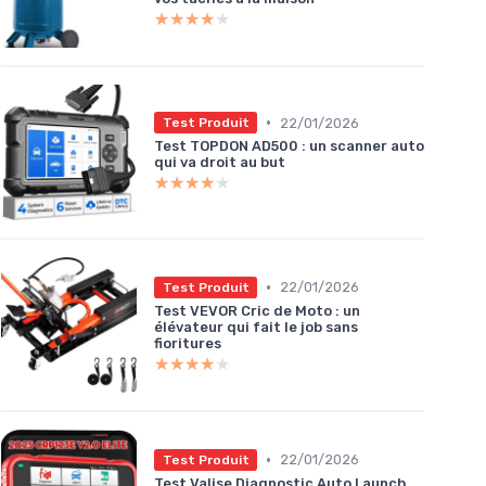
★★★★★
★★★★★
•
22/01/2026
Test Produit
Test TOPDON AD500 : un scanner auto
qui va droit au but
★★★★★
★★★★★
•
22/01/2026
Test Produit
Test VEVOR Cric de Moto : un
élévateur qui fait le job sans
fioritures
★★★★★
★★★★★
•
22/01/2026
Test Produit
Test Valise Diagnostic Auto Launch