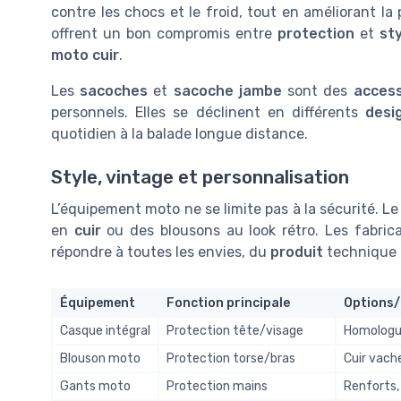
contre les chocs et le froid, tout en améliorant la
offrent un bon compromis entre
protection
et
st
moto cuir
.
Les
sacoches
et
sacoche jambe
sont des
acces
personnels. Elles se déclinent en différents
desi
quotidien à la balade longue distance.
Style, vintage et personnalisation
L’équipement moto ne se limite pas à la sécurité. L
en
cuir
ou des blousons au look rétro. Les fabri
répondre à toutes les envies, du
produit
technique
Équipement
Fonction principale
Options/
Casque intégral
Protection tête/visage
Homologué
Blouson moto
Protection torse/bras
Cuir vach
Gants moto
Protection mains
Renforts,