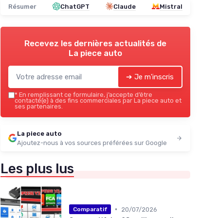
Résumer
ChatGPT
Claude
Mistral
Recevez les dernières actualités de
La piece auto
➔ Je m'inscris
*
En remplissant ce formulaire, j’accepte d’être
contacté(e) à des fins commerciales par La piece auto et
ses partenaires.
La piece auto
Ajoutez-nous à vos sources préférées sur Google
Les plus lus
•
20/07/2026
Comparatif