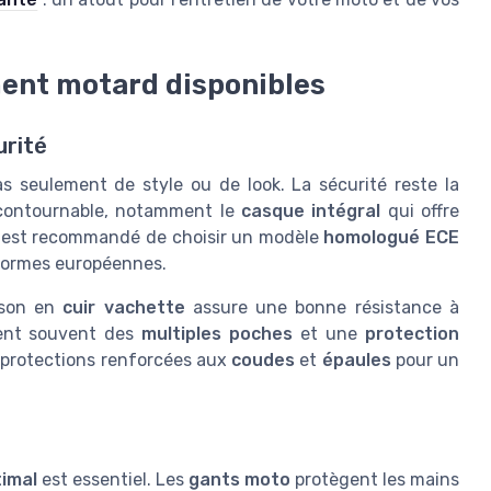
ment motard disponibles
urité
s seulement de style ou de look. La sécurité reste la
ncontournable, notamment le
casque intégral
qui offre
Il est recommandé de choisir un modèle
homologué ECE
 normes européennes.
uson en
cuir vachette
assure une bonne résistance à
osent souvent des
multiples poches
et une
protection
s protections renforcées aux
coudes
et
épaules
pour un
timal
est essentiel. Les
gants moto
protègent les mains