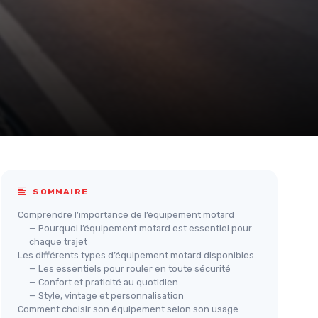
SOMMAIRE
Comprendre l’importance de l’équipement motard
— Pourquoi l’équipement motard est essentiel pour
chaque trajet
Les différents types d’équipement motard disponibles
— Les essentiels pour rouler en toute sécurité
— Confort et praticité au quotidien
— Style, vintage et personnalisation
Comment choisir son équipement selon son usage