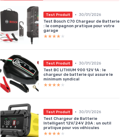
•
30/01/2026
Test Produit
Test Bosch C70 Chargeur de Batterie
: le compagnon pratique pour votre
garage
★★★★★
★★★★★
•
30/01/2026
Test Produit
Test BC LITHIUM 900 12V 1A : le
chargeur de batterie qui assure le
minimum syndical
★★★★★
★★★★★
•
30/01/2026
Test Produit
Test Chargeur de Batterie
Intelligent 12V/24V 20A : un outil
pratique pour vos véhicules
★★★★★
★★★★★