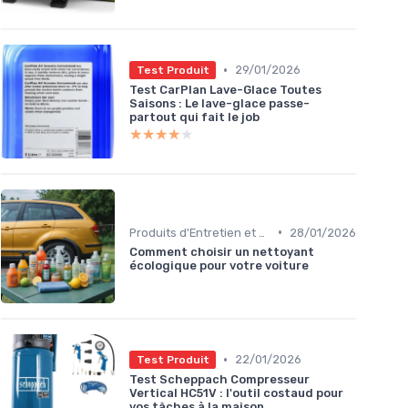
•
29/01/2026
Test Produit
Test CarPlan Lave-Glace Toutes
Saisons : Le lave-glace passe-
partout qui fait le job
★★★★★
★★★★★
•
Produits d'Entretien et de Nettoyage
28/01/2026
Comment choisir un nettoyant
écologique pour votre voiture
•
22/01/2026
Test Produit
Test Scheppach Compresseur
Vertical HC51V : l'outil costaud pour
vos tâches à la maison