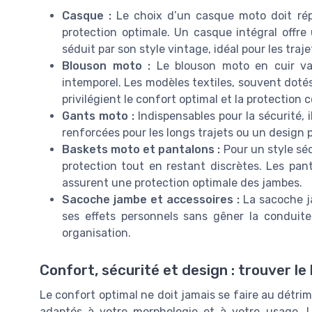
Casque :
Le choix d’un casque moto doit ré
protection optimale. Un casque intégral offre
séduit par son style vintage, idéal pour les traje
Blouson moto :
Le blouson moto en cuir vac
intemporel. Les modèles textiles, souvent doté
privilégient le confort optimal et la protection 
Gants moto :
Indispensables pour la sécurité, i
renforcées pour les longs trajets ou un design pl
Baskets moto et pantalons :
Pour un style séc
protection tout en restant discrètes. Les pan
assurent une protection optimale des jambes.
Sacoche jambe et accessoires :
La sacoche j
ses effets personnels sans gêner la conduite
organisation.
Confort, sécurité et design : trouver l
Le confort optimal ne doit jamais se faire au détrim
adaptés à votre morphologie et à votre usage.