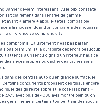
lying Banner devient intéressant. Vu le prix constaté
 on est clairement dans l’entrée de gamme
plet avant + arrière + appuie-têtes, compatible
grâce à la mousse. Quand on compare à des housses
r, la différence se comprend vite.
 des
compromis
. L’ajustement n’est pas parfait,
 mais pas premium, et la durabilité dépendra beaucoup
Si tu t’attends à un rendu digne d’un intérieur haut de
ger des sièges propres ou cacher des taches sans
an.
vus dans des centres auto ou en grande surface, je
x
. Certains concurrents proposent des tissus encore
moins, le design reste sobre et le côté respirant +
e 3,9/5 avec plus de 4000 avis montre bien qu’on
e des gens, même si certains tombent sur des soucis