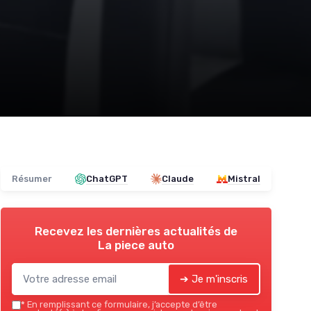
Résumer
ChatGPT
Claude
Mistral
Recevez les dernières actualités de
La piece auto
➔ Je m'inscris
*
En remplissant ce formulaire, j’accepte d’être