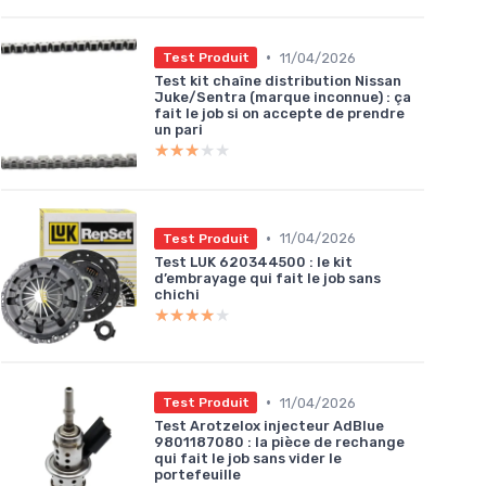
•
11/04/2026
Test Produit
Test kit chaîne distribution Nissan
Juke/Sentra (marque inconnue) : ça
fait le job si on accepte de prendre
un pari
★★★★★
★★★★★
•
11/04/2026
Test Produit
Test LUK 620344500 : le kit
d’embrayage qui fait le job sans
chichi
★★★★★
★★★★★
•
11/04/2026
Test Produit
Test Arotzelox injecteur AdBlue
9801187080 : la pièce de rechange
qui fait le job sans vider le
portefeuille