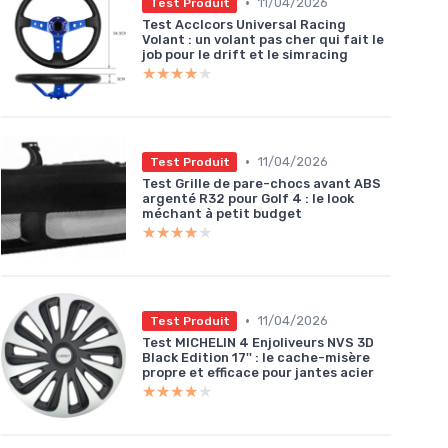
•
11/04/2026
Test Produit
Test Acclcors Universal Racing
Volant : un volant pas cher qui fait le
job pour le drift et le simracing
★★★★★
★★★★★
•
11/04/2026
Test Produit
Test Grille de pare-chocs avant ABS
argenté R32 pour Golf 4 : le look
méchant à petit budget
★★★★★
★★★★★
•
11/04/2026
Test Produit
Test MICHELIN 4 Enjoliveurs NVS 3D
Black Edition 17'' : le cache-misère
propre et efficace pour jantes acier
★★★★★
★★★★★