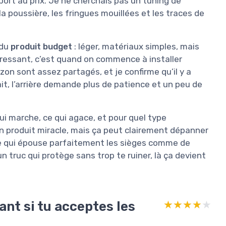
port au prix. Je ne cherchais pas un tuning de
 la poussière, les fringues mouillées et les traces de
 du
produit budget
: léger, matériaux simples, mais
téressant, c’est quand on commence à installer
azon sont assez partagés, et je confirme qu’il y a
ait, l’arrière demande plus de patience et un peu de
qui marche, ce qui agace, et pour quel type
 un produit miracle, mais ça peut clairement dépanner
sse qui épouse parfaitement les sièges comme de
 un truc qui protège sans trop te ruiner, là ça devient
ant si tu acceptes les
★★★★★
★★★★★