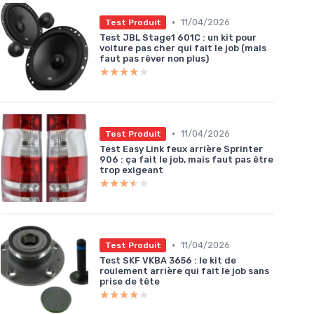
•
11/04/2026
Test Produit
Test JBL Stage1 601C : un kit pour
voiture pas cher qui fait le job (mais
faut pas rêver non plus)
★★★★★
★★★★★
•
11/04/2026
Test Produit
Test Easy Link feux arrière Sprinter
906 : ça fait le job, mais faut pas être
trop exigeant
★★★★★
★★★★★
•
11/04/2026
Test Produit
Test SKF VKBA 3656 : le kit de
roulement arrière qui fait le job sans
prise de tête
★★★★★
★★★★★