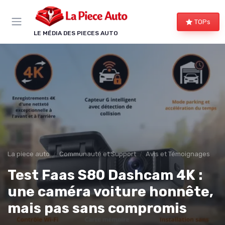
Panneau de gestion des cookies
TOPs
LE MÉDIA DES PIECES AUTO
La piece auto
Communauté et Support
Avis et Témoignages
Test Faas S80 Dashcam 4K :
une caméra voiture honnête,
mais pas sans compromis