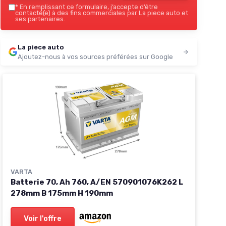
*
En remplissant ce formulaire, j’accepte d’être
contacté(e) à des fins commerciales par La piece auto et
ses partenaires.
La piece auto
Ajoutez-nous à vos sources préférées sur Google
VARTA
Batterie 70, Ah 760, A/EN 570901076K262 L
278mm B 175mm H 190mm
Voir l'offre