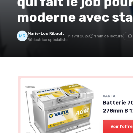
qui fait le job pou
moderne avec sta
Marie-Lou Ribault
11 avril 2026
1 min de lecture
Rédactrice spécialiste
VARTA
Batterie 7
278mm B 
Voir l'offre