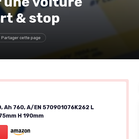
r une voiture
rt & stop
Partager cette page
0, Ah 760, A/EN 570901076K262 L
175mm H 190mm