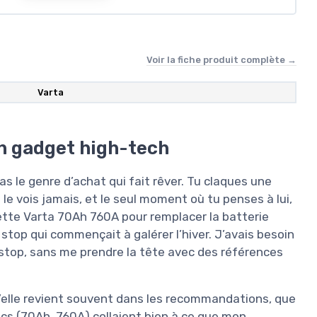
Voir la fiche produit complète →
Varta
un gadget high-tech
 pas le genre d’achat qui fait rêver. Tu claques une
e vois jamais, et le seul moment où tu penses à lui,
cette Varta 70Ah 760A pour remplacer la batterie
stop qui commençait à galérer l’hiver. J’avais besoin
stop, sans me prendre la tête avec des références
u’elle revient souvent dans les recommandations, que
cs (70Ah, 760A) collaient bien à ce que mon