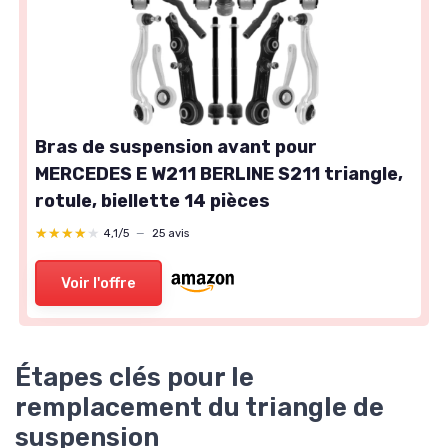
Bras de suspension avant pour
MERCEDES E W211 BERLINE S211 triangle,
rotule, biellette 14 pièces
★★★★★
★★★★★
4,1/5
—
25 avis
Voir l'offre
Étapes clés pour le
remplacement du triangle de
suspension