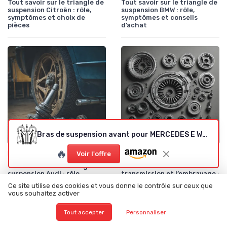
Tout savoir sur le triangle de
Tout savoir sur le triangle de
suspension Citroën : rôle,
suspension BMW : rôle,
symptômes et choix de
symptômes et conseils
pièces
d’achat
Bras de suspension avant pour MERCEDES E W211 BERLINE S211 triangle, rotule, biellette 14 pièces
🔥
•
•
Identification de la Pièce Nécessaire
02/01/2026
Conseils d'Entretien Auto
01/01/2026
Voir l'offre
Tout savoir sur le triangle de
Tout savoir sur la
suspension Audi : rôle,
transmission et l’embrayage :
symptômes et remplacement
conseils pour bien choisir vos
Ce site utilise des cookies et vous donne le contrôle sur ceux que
pièces auto
vous souhaitez activer
Tout accepter
Personnaliser