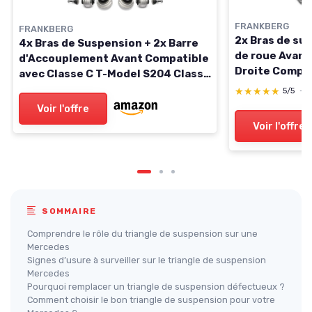
FRANKBERG
FRANKBERG
2x Bras de su
4x Bras de Suspension + 2x Barre
de roue Avant
d'Accouplement Avant Compatible
Droite Compat
avec Classe C T-Model S204 Classe
2004-2010 E-K
E Cabriolet A207 Classe C Coupé
★★★★★
★★★★★
5/5
—
2003-2009 Re
C204 Classe C W204 Remplacer#
Voir l'offre
2113308907
2043304311
Voir l'offre
SOMMAIRE
Comprendre le rôle du triangle de suspension sur une
Mercedes
Signes d’usure à surveiller sur le triangle de suspension
Mercedes
Pourquoi remplacer un triangle de suspension défectueux ?
Comment choisir le bon triangle de suspension pour votre