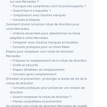
sur une Mercedes ?
— Pourquoi ces symptômes sont-ils préoccupants ?
Rot
— Quand faut-il s’inquiéter ?
po
xion
— Comparaison avec d’autres marques
Rotule de barre de connexion
＋
— Conseils pratiques
avant gauche Febi bilstein 26018
Comment choisir la bonne rotule de direction pour
tein
votre Mercedes
＋
I
＋
Qualité
de fabrication
— Critères essentiels pour sélectionner la rotule
＋
＋
Compatibilité
avec les véhicules
adaptée à votre Mercedes
＋
Durabilité
à long terme
— Comparer avec d’autres marques et modèles
— Conseils pratiques pour un choix fiable
★★★★★
★★★★★
4,5/5
—
59 avis
Étapes pour remplacer une rotule de direction
Mercedes
Voir l'offre
— Préparer le remplacement de la rotule de direction
— Outils et sécurité
— Étapes détaillées du remplacement
— Conseils après remplacement
Entretien et prévention : prolonger la durée de vie de la
rotule de direction
— Conseils pratiques pour préserver vos rotules de
direction
— Quand remplacer la rotule de direction ?
— Pièces compatibles et prévention
Où acheter une rotule de direction Mercedes de qualité