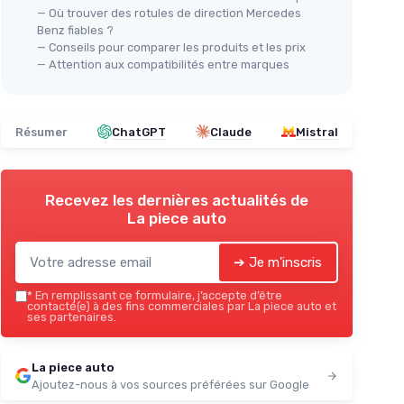
— Où trouver des rotules de direction Mercedes
Benz fiables ?
— Conseils pour comparer les produits et les prix
— Attention aux compatibilités entre marques
Résumer
ChatGPT
Claude
Mistral
Recevez les dernières actualités de
La piece auto
➔ Je m'inscris
*
En remplissant ce formulaire, j’accepte d’être
contacté(e) à des fins commerciales par La piece auto et
ses partenaires.
La piece auto
Ajoutez-nous à vos sources préférées sur Google