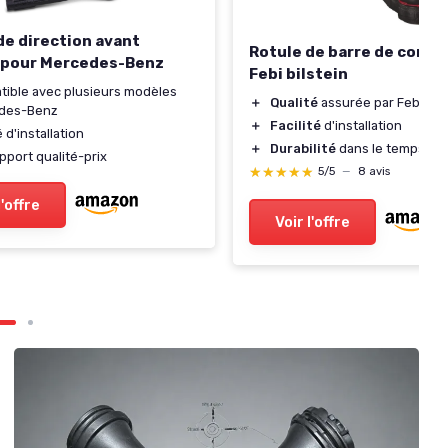
de direction avant
Rotule de barre de conne
 pour Mercedes-Benz
Febi bilstein
ible avec plusieurs modèles
＋
Qualité
assurée par Febi bils
des-Benz
＋
Facilité
d'installation
é d'installation
＋
Durabilité
dans le temps
pport qualité-prix
★★★★★
★★★★★
5/5
—
8 avis
l'offre
Voir l'offre