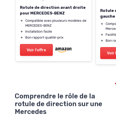
Rotule de direction avant droite
Rotule 
pour MERCEDES-BENZ
gauche
＋
Compatible avec plusieurs modèles de
＋
Compat
MERCEDES-BENZ
6018
Merce
＋
Installation facile
＋
Facilit
＋
Bon rapport qualité-prix
＋
Bon ra
Voir l'offre
Voir 
Comprendre le rôle de la
rotule de direction sur une
Mercedes