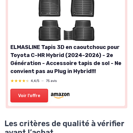
ELMASLINE Tapis 3D en caoutchouc pour
Toyota C-HR Hybrid (2024-2026) - 2e
Génération - Accessoire tapis de sol - Ne
convient pas au Plug in Hybrid!!!
★★★★★
★★★★★
4,4/5
—
75 avis
Voir l'offre
Les critères de qualité à vérifier
avant l’achat