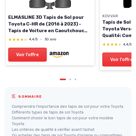
KOVVAR
ELMASLINE 3D Tapis de Sol pour
Tapis de Sol 
Toyota C-HR de (2016 à 2023) -
Toyota Verso-
Tapis de Voiture en Caoutchouc
Qualité: Comf
avec Bords Extra Hauts -
★★★★★
★★★★★
4,4/5
—
30 avis
2015 Comfort
Accessoires Auto
★★★★★
★★★★★
4,4/5
Voir l'offre
Voir l'offre
SOMMAIRE
Comprendre l’importance des tapis de sol pour votre Toyota
Différents types de tapis de sol Toyota
Comment choisir le bon tapis de sol pour votre modèle
Toyota
Les critères de qualité à vérifier avant l’achat
Où acheter des tapis de sol Toyota d’origine ou compatibles