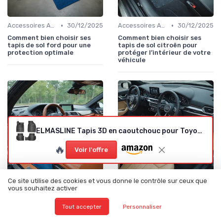
•
•
Accessoires Auto
30/12/2025
Accessoires Auto
30/12/2025
Comment bien choisir ses
Comment bien choisir ses
tapis de sol ford pour une
tapis de sol citroën pour
protection optimale
protéger l’intérieur de votre
véhicule
ELMASLINE Tapis 3D en caoutchouc pour Toyota C-HR Hybrid (2024-2026) - 2e Génération - Accessoire tapis de sol - Ne convient pas au Plug in Hybrid!!!
🔥
Voir l'offre
Ce site utilise des cookies et vous donne le contrôle sur ceux que
•
•
Accessoires Auto
29/12/2025
Accessoires Auto
29/12/2025
vous souhaitez activer
Comment choisir les tapis de
Comment bien choisir ses
sol adaptés à votre BMW
tapis de sol audi pour
Tout accepter
Personnaliser
protéger l’intérieur de votre
véhicule