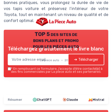
bonnes pratiques, vous prolongez la durée de vie de
vos tapis voiture et préservez l’intérieur de votre
Toyota, tout en maintenant un niveau de qualité et de
confort optimal.
TOP 5 des sites de
bons plans et promo
pour les pièces auto
Téléchargez gratuitement le livre blanc
➔ Télécharger
La piece auto — 2026
*
En remplissant ce formulaire, j’accepte d’être contacté(e) à
des fins commerciales par La piece auto et ses partenaires.
Résumer
ChatGPT
Claude
Mistral