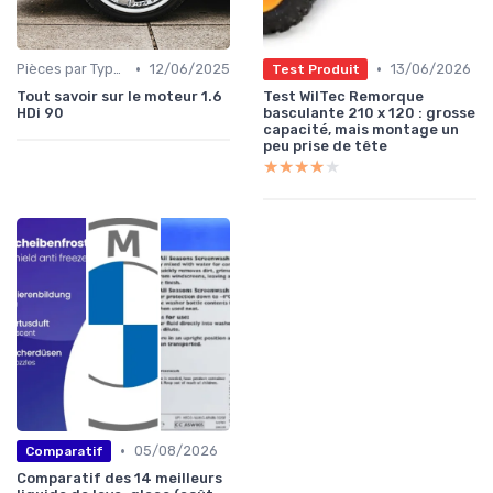
•
•
Pièces par Type (Freins, Moteur, etc.)
12/06/2025
13/06/2026
Test Produit
Tout savoir sur le moteur 1.6
Test WilTec Remorque
HDi 90
basculante 210 x 120 : grosse
capacité, mais montage un
peu prise de tête
★★★★★
★★★★★
•
05/08/2026
Comparatif
Comparatif des 14 meilleurs