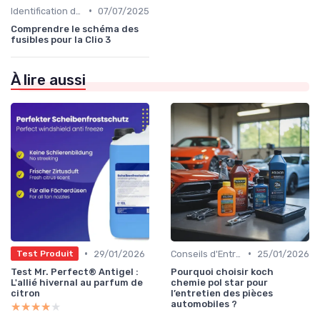
•
Identification de la Pièce Nécessaire
07/07/2025
Comprendre le schéma des
fusibles pour la Clio 3
À lire aussi
•
•
29/01/2026
Conseils d'Entretien Auto
25/01/2026
Test Produit
Test Mr. Perfect® Antigel :
Pourquoi choisir koch
L'allié hivernal au parfum de
chemie pol star pour
citron
l’entretien des pièces
automobiles ?
★★★★★
★★★★★