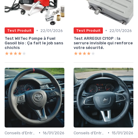
•
•
22/01/2026
22/01/2026
Test Produit
Test Produit
Test WilTec Pompe à Fuel
Test ARREGUI CI10P : la
Gasoil bio : Ça fait le job sans
serrure invisible qui renforce
chichis
votre sécurité.
★★★★★
★★★★★
★★★★★
★★★★★
•
•
Conseils d'Entretien Auto
16/01/2026
Conseils d'Entretien Auto
15/01/2026