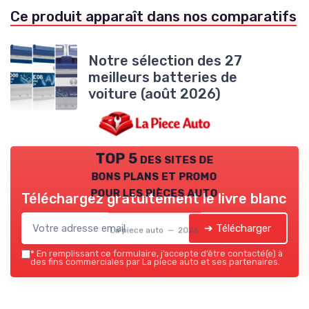
Ce produit apparaît dans nos comparatifs
Notre sélection des 27
meilleurs batteries de
voiture (août 2026)
TOP 5 des sites de
bons plans et promo
pour les pièces auto
Téléchargez gratuitement le livre blanc
➔ Télécharger
La piece auto — 2026
*
En remplissant ce formulaire, j’accepte d’être contacté(e) à
des fins commerciales par La piece auto et ses partenaires.