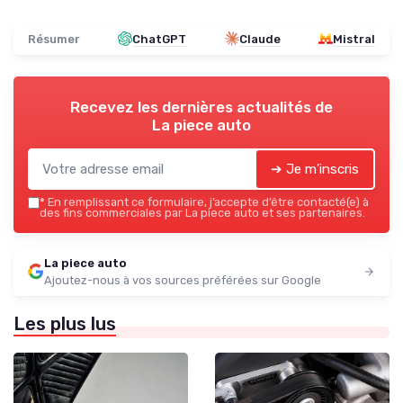
Résumer
ChatGPT
Claude
Mistral
Recevez les dernières actualités de
La piece auto
➔ Je m'inscris
*
En remplissant ce formulaire, j’accepte d’être contacté(e) à
des fins commerciales par La piece auto et ses partenaires.
La piece auto
Ajoutez-nous à vos sources préférées sur Google
Les plus lus