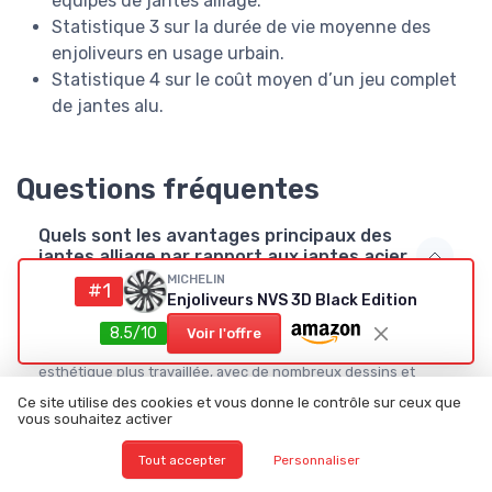
équipés de jantes alliage.
Statistique 3 sur la durée de vie moyenne des
enjoliveurs en usage urbain.
Statistique 4 sur le coût moyen d’un jeu complet
de jantes alu.
Questions fréquentes
Quels sont les avantages principaux des
jantes alliage par rapport aux jantes acier
?
MICHELIN
#1
Enjoliveurs NVS 3D Black Edition
Les jantes alliage offrent une meilleure légèreté et
résistance, ce qui améliore la tenue de route et la dissipation
8.5/10
Voir l'offre
de la chaleur au freinage. Elles permettent aussi une roue
esthétique plus travaillée, avec de nombreux dessins et
finitions. En revanche, leur coût d’achat et de réparation reste
Ce site utilise des cookies et vous donne le contrôle sur ceux que
plus élevé que celui des jantes acier.
vous souhaitez activer
Tout accepter
Personnaliser
Comment choisir le bon diamètre de jante
et d’enjoliveur pour ma voiture ?