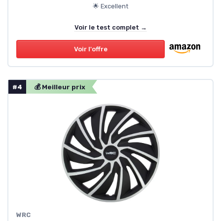
🌟 Excellent
Voir le test complet →
Voir l'offre
#4
💰 Meilleur prix
‎WRC