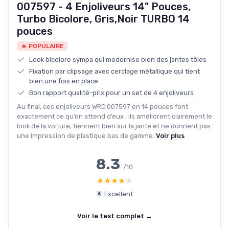
007597 - 4 Enjoliveurs 14" Pouces,
Turbo Bicolore, Gris,Noir TURBO 14
pouces
🔥 POPULAIRE
Look bicolore sympa qui modernise bien des jantes tôles
Fixation par clipsage avec cerclage métallique qui tient
bien une fois en place
Bon rapport qualité-prix pour un set de 4 enjoliveurs
Au final, ces enjoliveurs WRC 007597 en 14 pouces font
exactement ce qu’on attend d’eux : ils améliorent clairement le
look de la voiture, tiennent bien sur la jante et ne donnent pas
une impression de plastique bas de gamme.
Voir plus
8.3
/10
★★★★★
★★★★★
🌟 Excellent
Voir le test complet →