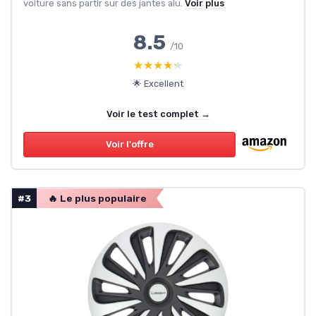
voiture sans partir sur des jantes alu.
Voir plus
8.5
/10
★★★★★
★★★★★
🌟 Excellent
Voir le test complet →
Voir l'offre
#3
🔥 Le plus populaire