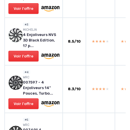
Voir l'offre
#3
‎MICHELIN
4 Enjoliveurs NVS
3D Black Edition,
8.5/10
★★★★★
★★★★★
★★
★★
17 p...
Voir l'offre
#4
‎WRC
007597 - 4
Enjoliveurs 14"
8.3/10
★★★★★
★★★★★
★★
★★
Pouces, Turbo...
Voir l'offre
#5
‎WRC
007491 4