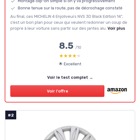
Montage clip-on simple si on y va progressivement
Bonne tenue sur la route, pas de décrochage constaté
Au final, ces MICHELIN 4 Enjoliveurs NVS 3D Black Edition 14",
c’est un bon plan pour ceux qui veulent redonner un coup de
propre à leur voiture sans partir sur des jantes alu.
Voir plus
8.5
/10
★★★★★
★★★★★
🌟 Excellent
Voir le test complet →
Voir l'offre
#2