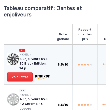
Tableau comparatif : Jantes et
enjoliveurs
Rapport
Note
qualité-
globale
prix
Des
#1
‎MICHELIN
4 Enjoliveurs NVS
3D Black Edition,
8.5/10
★★★★★
★★★★★
★★
★★
14 p...
Voir l'offre
#2
‎MICHELIN
4 Enjoliveurs NVS
42 Chrome, 16
8.5/10
★★★★★
★★★★★
★★
★★
pouces