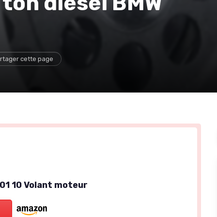
 ton diesel BMW
rtager cette page
01 10 Volant moteur