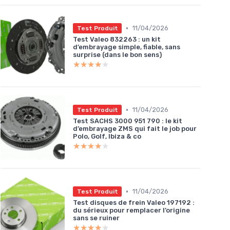
•
11/04/2026
Test Produit
Test Valeo 832263 : un kit
d’embrayage simple, fiable, sans
surprise (dans le bon sens)
★★★★★
★★★★★
•
11/04/2026
Test Produit
Test SACHS 3000 951 790 : le kit
d’embrayage ZMS qui fait le job pour
Polo, Golf, Ibiza & co
★★★★★
★★★★★
•
11/04/2026
Test Produit
Test disques de frein Valeo 197192 :
du sérieux pour remplacer l’origine
sans se ruiner
★★★★★
★★★★★