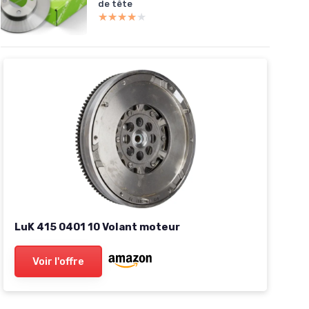
de tête
★★★★★
★★★★★
LuK 415 0401 10 Volant moteur
Voir l'offre