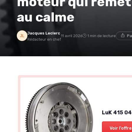
moteur qui remet
au calme
Jacques Leclerc
11 avril 2026
1 min de lecture
Pa
Rédacteur en chef
LuK 415 04
Voir l'offre