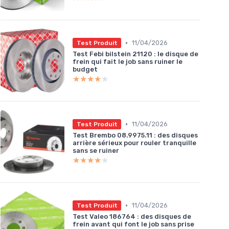
•
11/04/2026
Test Produit
Test Febi bilstein 21120 : le disque de
frein qui fait le job sans ruiner le
budget
★★★★★
★★★★★
•
11/04/2026
Test Produit
Test Brembo 08.9975.11 : des disques
arrière sérieux pour rouler tranquille
sans se ruiner
★★★★★
★★★★★
•
11/04/2026
Test Produit
Test Valeo 186764 : des disques de
frein avant qui font le job sans prise