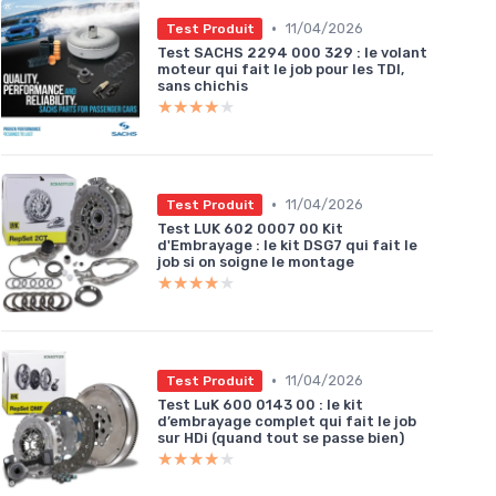
•
11/04/2026
Test Produit
Test SACHS 2294 000 329 : le volant
moteur qui fait le job pour les TDI,
sans chichis
★★★★★
★★★★★
•
11/04/2026
Test Produit
Test LUK 602 0007 00 Kit
d'Embrayage : le kit DSG7 qui fait le
job si on soigne le montage
★★★★★
★★★★★
•
11/04/2026
Test Produit
Test LuK 600 0143 00 : le kit
d’embrayage complet qui fait le job
sur HDi (quand tout se passe bien)
★★★★★
★★★★★