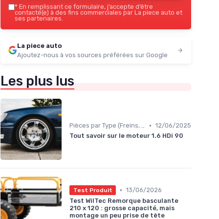
*
En remplissant ce formulaire, j’accepte d’être
contacté(e) à des fins commerciales par La piece auto et
ses partenaires.
La piece auto
Ajoutez-nous à vos sources préférées sur Google
Les plus lus
•
Pièces par Type (Freins, Moteur, etc.)
12/06/2025
Tout savoir sur le moteur 1.6 HDi 90
•
13/06/2026
Test Produit
Test WilTec Remorque basculante
210 x 120 : grosse capacité, mais
montage un peu prise de tête