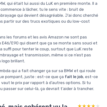
MW, qui était lui aussi du LuK en première monte. Il a
commence à lâcher, tu le sens vite : bruit de
mbrayage qui devient désagréable. J’ai donc cherché
ns partir sur des trucs exotiques ou du low-cost
ans les forums et les avis Amazon ne sont pas
en E46/E90 qui disent que ça se monte sans souci et
 suffi pour tenter le coup, surtout que LuK reste
mbrayage et transmission, même si ce n’est pas
logo brillant.
mbda qui a fait changer ça sur sa BMW et qui roule
ue pompant, juste : est-ce que ça
fait le job
, est-ce
vaut le prix par rapport à d’autres options. Si tu
passer sur celui-là, ça devrait t’aider à trancher.
né, mais cohérent vu la
★★★★★
★★★★★