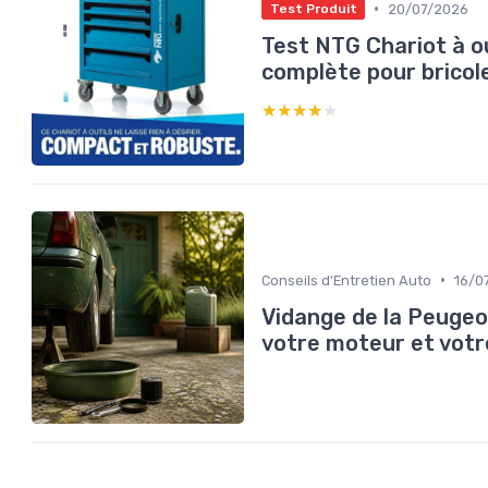
•
20/07/2026
Test Produit
Test NTG Chariot à out
complète pour bricol
★★★★★
★★★★★
•
Conseils d'Entretien Auto
16/0
Vidange de la Peugeo
votre moteur et vot