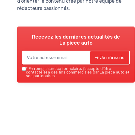
d'orienter le contenu créé par notre équipe de
rédacteurs passionnés.
Recevez les dernières actualités de
La piece auto
➔ Je m'inscris
*
En remplissant ce formulaire, j’accepte d’être
contacté(e) à des fins commerciales par La piece auto et
ses partenaires.