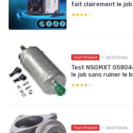
fait clairement le jo
★★★★★
★★★★★
•
26/07/2026
Test Produit
Test NSGMXT 0580464
le job sans ruiner le 
★★★★★
★★★★★
•
26/07/2026
Test Produit