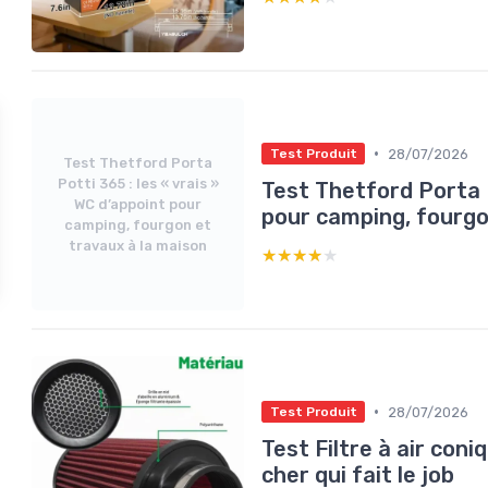
•
28/07/2026
Test Produit
Test Thetford Porta
Potti 365 : les « vrais »
Test Thetford Porta P
WC d’appoint pour
pour camping, fourgo
camping, fourgon et
travaux à la maison
★★★★★
★★★★★
•
28/07/2026
Test Produit
Test Filtre à air con
cher qui fait le job