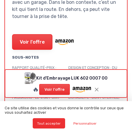
avec un garage. Dans le bon contexte, c’est un
kit qui tient la route. En dehors, ça peut vite
tourner à la prise de tête.
Voir l'offre
SOUS-NOTES
RAPPORT QUALITÉ-PRIX :
DESIGN ET CONCEPTION : DU
INTÉRESSANT, MAIS PAS
SÉRIEUX, MAIS SENSIBLE AUX
Kit d'Embrayage LUK 602 0007 00
POUR TOUT LE MONDE
CHOCS
★★★★★
★★★★★
★★★★★
★★★★★
🔥
Voir l'offre
PACKAGING : LE VRAI POINT
DURABILITÉ : BON POTENTIEL,
FAIBLE, SURTOUT POUR UNE
MAIS CONDITIONNÉ PAR LE
Ce site utilise des cookies et vous donne le contrôle sur ceux que
PIÈCE AUSSI SENSIBLE
MONTAGE ET L’USAGE
vous souhaitez activer
★★★★★
★★★★★
★★★★★
★★★★★
Tout accepter
Personnaliser
PERFORMANCE : UNE FOIS
CE QU’IL Y A VRAIMENT DANS