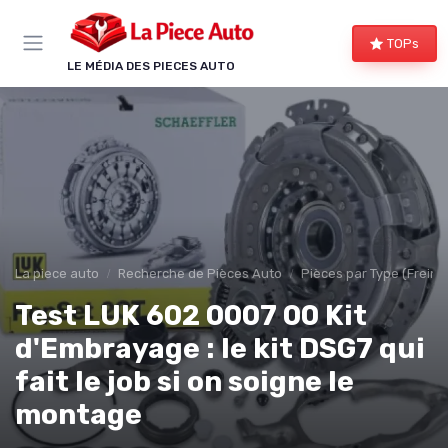
Panneau de gestion des cookies
TOPs
LE MÉDIA DES PIECES AUTO
La piece auto
Recherche de Pièces Auto
Pièces par Type (Freins,
Test LUK 602 0007 00 Kit
d'Embrayage : le kit DSG7 qui
fait le job si on soigne le
montage