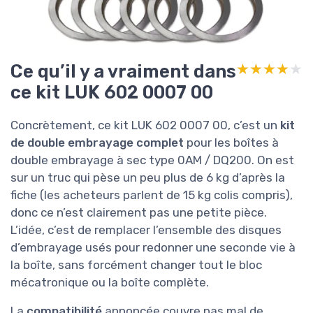
Ce qu’il y a vraiment dans
★★★★★
★★★★★
ce kit LUK 602 0007 00
Concrètement, ce kit LUK 602 0007 00, c’est un
kit
de double embrayage complet
pour les boîtes à
double embrayage à sec type 0AM / DQ200. On est
sur un truc qui pèse un peu plus de 6 kg d’après la
fiche (les acheteurs parlent de 15 kg colis compris),
donc ce n’est clairement pas une petite pièce.
L’idée, c’est de remplacer l’ensemble des disques
d’embrayage usés pour redonner une seconde vie à
la boîte, sans forcément changer tout le bloc
mécatronique ou la boîte complète.
La
compatibilité
annoncée couvre pas mal de