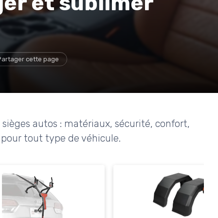
er et sublimer
Partager cette page
sièges autos : matériaux, sécurité, confort,
 pour tout type de véhicule.