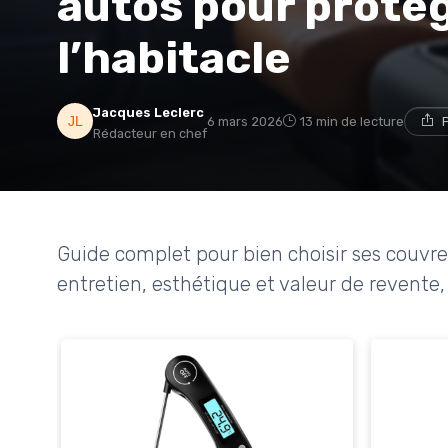
autos pour protég
l’habitacle
Jacques Leclerc
6 mars 2026
13 min de lecture
Rédacteur en chef
Guide complet pour bien choisir ses couvre 
entretien, esthétique et valeur de revente,