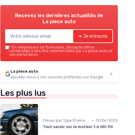
Recevez les dernières actualités de
La piece auto
➔ Je m'inscris
*
En remplissant ce formulaire, j’accepte d’être
contacté(e) à des fins commerciales par La piece auto et
ses partenaires.
La piece auto
Ajoutez-nous à vos sources préférées sur Google
Les plus lus
•
Pièces par Type (Freins, Moteur, etc.)
12/06/2025
Tout savoir sur le moteur 1.6 HDi 90