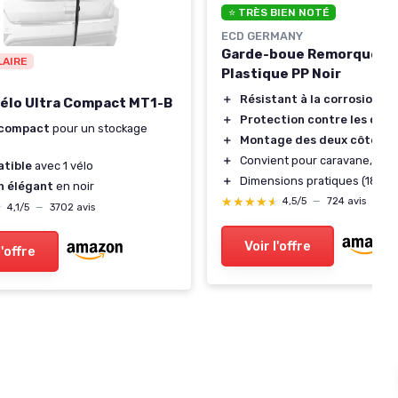
⭐ TRÈS BIEN NOTÉ
ECD GERMANY
Garde-boue Remorque 10
LAIRE
Plastique PP Noir
＋
Résistant à la corrosion
élo Ultra Compact MT1-B
＋
Protection contre les cho
 compact
pour un stockage
＋
Montage des deux côtés
＋
Convient pour caravane, auto
tible
avec 1 vélo
＋
Dimensions pratiques (180/
n élégant
en noir
★★★★★
★★★★★
4,5/5
—
724 avis
★
★
4,1/5
—
3702 avis
Voir l'offre
l'offre