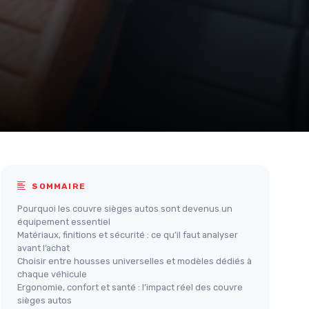
SOMMAIRE
Pourquoi les couvre sièges autos sont devenus un
équipement essentiel
Matériaux, finitions et sécurité : ce qu’il faut analyser
avant l’achat
Choisir entre housses universelles et modèles dédiés à
chaque véhicule
Ergonomie, confort et santé : l’impact réel des couvre
sièges autos