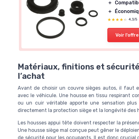
＋
Compatib
＋
Économiq
★★★★★
★★★★★
4,3/5
Voir l'offre
Matériaux, finitions et sécurité
l’achat
Avant de choisir un couvre sièges autos, il faut 
avec le véhicule. Une housse en tissu respirant con
ou un cuir véritable apporte une sensation plus
directement la protection siège et la longévité des 
Les housses appui tête doivent respecter la présenc
Une housse siège mal conçue peut gêner le déploiem
de sécurité pour les occupants. Il est donc crucial 