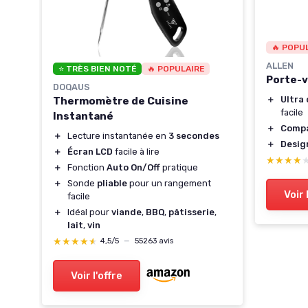
🔥 POPU
 3T
ALLEN
⭐ TRÈS BIEN NOTÉ
🔥 POPULAIRE
Porte-v
DOQAUS
m
＋
Ultra
Thermomètre de Cuisine
ce
facile
Instantané
＋
Compa
＋
Lecture instantanée en
3 secondes
＋
Desig
＋
Écran LCD
facile à lire
★★★★
★★★★
＋
Fonction
Auto On/Off
pratique
＋
Sonde
pliable
pour un rangement
Voir 
facile
＋
Idéal pour
viande
,
BBQ
,
pâtisserie
,
lait
,
vin
★★★★★
★★★★★
4,5/5
—
55263 avis
Voir l'offre