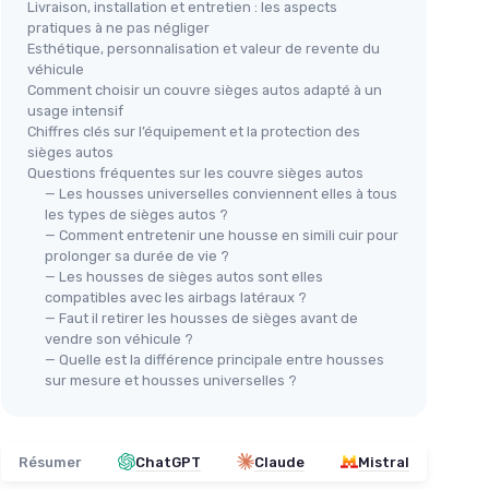
Livraison, installation et entretien : les aspects
⭐ TRÈS BIEN NOTÉ
pratiques à ne pas négliger
ECD GERMANY
Esthétique, personnalisation et valeur de revente du
UIH
 pouces
Garde-Boue Remorque 8 Pouces
véhicule
18 
Comment choisir un couvre sièges autos adapté à un
＋
Protection
efficace des roues
usage intensif
＋
＋
Résistant
à la corrosion
Chiffres clés sur l’équipement et la protection des
＋
cs
＋
Facile
à installer
sièges autos
Questions fréquentes sur les couvre sièges autos
＋
Matériau
en plastique PP durable
＋
— Les housses universelles conviennent elles à tous
, voiture
★★★★★
★★★★★
4,5/5
—
724 avis
＋
les types de sièges autos ?
605 mm)
— Comment entretenir une housse en simili cuir pour
Voir l'offre
prolonger sa durée de vie ?
— Les housses de sièges autos sont elles
compatibles avec les airbags latéraux ?
— Faut il retirer les housses de sièges avant de
vendre son véhicule ?
— Quelle est la différence principale entre housses
sur mesure et housses universelles ?
Résumer
ChatGPT
Claude
Mistral