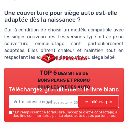
Une couverture pour siège auto est-elle
adaptée dès la naissance ?
Oui, à condition de choisir un modèle compatible avec
les sièges nouveau nés. Les versions type nid ange ou
couverture emmaillotage sont particulièrement
adaptées. Elles offrent chaleur et maintien tout en
respectant les exigences de sécurité du siège bébé.
TOP 5 des sites de
bons plans et promo
pour les pièces auto
Téléchargez gratuitement le livre blanc
➔ Télécharger
La piece auto — 2026
*
En remplissant ce formulaire, j’accepte d’être contacté(e) à
des fins commerciales par La piece auto et ses partenaires.