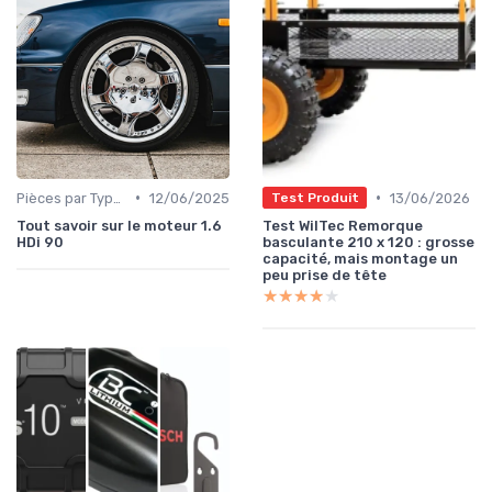
•
•
Pièces par Type (Freins, Moteur, etc.)
12/06/2025
13/06/2026
Test Produit
Tout savoir sur le moteur 1.6
Test WilTec Remorque
HDi 90
basculante 210 x 120 : grosse
capacité, mais montage un
peu prise de tête
★★★★★
★★★★★