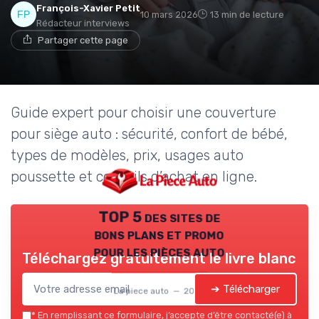
François-Xavier Petit
10 mars 2026
13 min de lecture
Rédacteur interviews
Partager cette page
Guide expert pour choisir une couverture
pour siège auto : sécurité, confort de bébé,
types de modèles, prix, usages auto
poussette et conseils d’achat en ligne.
TOP 5 des sites de
bons plans et promo
pour les pièces auto
Téléchargez gratuitement le livre blanc
➔ Télécharger
La piece auto — 2026
*
En remplissant ce formulaire, j’accepte d’être contacté(e) à