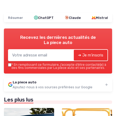
Résumer
ChatGPT
Claude
Mistral
Recevez les dernières actualités de
La piece auto
➔ Je m'inscris
*
En remplissant ce formulaire, j’accepte d’être contacté(e) à
des fins commerciales par La piece auto et ses partenaires.
La piece auto
Ajoutez-nous à vos sources préférées sur Google
Les plus lus