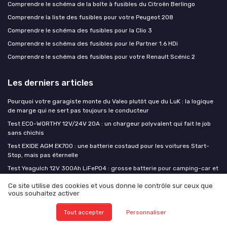
Comprendre le schéma de la boîte à fusibles du Citroën Berlingo
Comprendre la liste des fusibles pour votre Peugeot 208
Comprendre le schéma des fusibles pour la Clio 3
Comprendre le schéma des fusibles pour le Partner 1.6 HDi
Comprendre le schéma des fusibles pour votre Renault Scénic 2
Les derniers articles
Pourquoi votre garagiste monte du Valeo plutôt que du LuK : la logique
de marge qui ne sert pas toujours le conducteur
Test ECO-WORTHY 12V/24V 20A : un chargeur polyvalent qui fait le job
sans chichis
Test EXIDE AGM EK700 : une batterie costaud pour les voitures Start-
Stop, mais pas éternelle
Test Yeagulch 12V 300Ah LiFePO4 : grosse batterie pour camping-car et
solaire sans se ruiner
Ce site utilise des cookies et vous donne le contrôle sur ceux que
Test Optima Yellow Top YT S 4.2 : la petite batterie qui encaisse bien les
vous souhaitez activer
usages intensifs
Tout accepter
Personnaliser
La piece auto