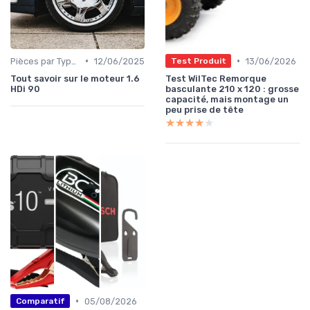
•
•
Pièces par Type (Freins, Moteur, etc.)
12/06/2025
13/06/2026
Test Produit
Tout savoir sur le moteur 1.6
Test WilTec Remorque
HDi 90
basculante 210 x 120 : grosse
capacité, mais montage un
peu prise de tête
★★★★★
★★★★★
•
05/08/2026
Comparatif