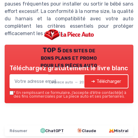
pauses fréquentes pour installer ou sortir le bébé sans
effort excessif. La conformité à la norme size, la qualité
du harnais et la compatibilité avec votre auto
complètent les critères essentiels pour protéger
efficacement les enfants.
TOP 5 des sites de
bons plans et promo
pour les pièces auto
Téléchargez gratuitement le livre blanc
➔ Télécharger
La piece auto — 2026
*
En remplissant ce formulaire, j’accepte d’être contacté(e) à
des fins commerciales par La piece auto et ses partenaires.
Résumer
ChatGPT
Claude
Mistral