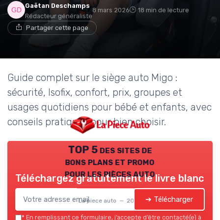
Gaëtan Deschamps
8 mars 2026
18 min de lecture
Rédacteur généraliste
Partager cette page
Guide complet sur le siège auto Migo :
sécurité, Isofix, confort, prix, groupes et
usages quotidiens pour bébé et enfants, avec
conseils pratiques pour bien choisir.
TOP 5 des sites de
bons plans et promo
pour les pièces auto
Téléchargez gratuitement le livre blanc
➔ Télécharger
La piece auto — 2026
*
En remplissant ce formulaire, j’accepte d’être contacté(e) à