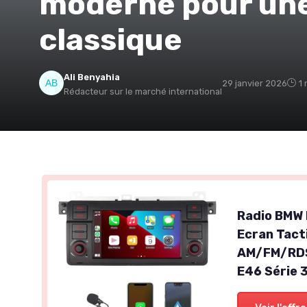
moderne pour une
classique
Ali Benyahia
29 janvier 2026
1 
Rédacteur sur le marché international
Radio BMW 
Ecran Tacti
AM/FM/RDS
E46 Série 