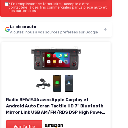
*
En remplissant ce formulaire, j’accepte d’être
contacté(e) à des fins commerciales par La piece auto et
ses partenaires.
La piece auto
Ajoutez-nous à vos sources préférées sur Google
Radio BMW E46 avec Apple Carplay et
Android Auto Ecran Tactile HD 7" Bluetooth
Mirror Link USB AM/FM/RDS DSP High Power
Subw EQ SWC pour BMW E46 Série 3 1998-
2005
Voir l'offre