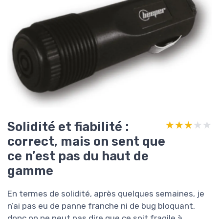
Solidité et fiabilité :
★★★★★
★★★★★
correct, mais on sent que
ce n’est pas du haut de
gamme
En termes de solidité, après quelques semaines, je
n’ai pas eu de panne franche ni de bug bloquant,
donc on ne peut pas dire que ce soit fragile à