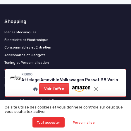
Shopping
Pièces Mécaniques
Électricité et Électronique
Consommables et Entretien
Accessoires et Gadgets
Tuning et Personnalisation
Motos et Scooters
RIDIGO
Camping-Cars et Vans Aménagés
Attelage Amovible Volkswagen Passat B8 Variant
Poids Lourds et Utilitaires
🔥
Voir l'offre
Véhicules Électriques
Levage et équipement d'atelier
Ce site utilise des cookies et vous donne le contrôle sur ceux que
vous souhaitez activer
Les plus lus
Tout accepter
Personnaliser
Comprendre le schéma de la boîte à fusibles du Citroën Berlingo