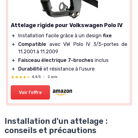
Attelage rigide pour Volkswagen Polo IV
＋
Installation facile grâce à un design
fixe
＋
Compatible
avec VW Polo IV 3/5-portes de
11.2001 à 11.2009
＋
Faisceau électrique 7-broches
inclus
＋
Durabilité
et résistance à l'usure
★★★★★
★★★★★
4,4/5
—
2 avis
Voir l'offre
Installation d'un attelage :
conseils et précautions