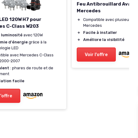
Feu Antibrouillard Avant
Mercedes
LED 120W H7 pour
＋
Compatible avec plusieurs m
Mercedes
es C-Class W203
＋
Facile à installer
 luminosité
avec 120W
＋
Améliore la visibilité
mie d'énergie
grâce à la
logie LED
Voir l'offre
tible avec Mercedes C-Class
2000-2007
alent
: phares de route et de
ement
lation facile
l'offre