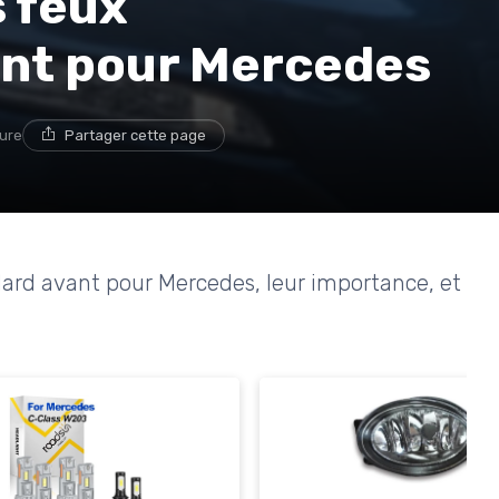
s feux
ant pour Mercedes
ture
Partager cette page
illard avant pour Mercedes, leur importance, et