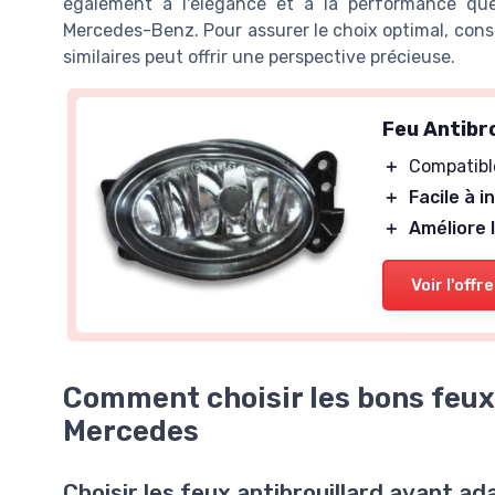
également à l'élégance et à la performance que 
Mercedes-Benz. Pour assurer le choix optimal, cons
similaires peut offrir une perspective précieuse.
Feu Antibr
＋
Compatibl
＋
Facile à i
＋
Améliore l
Voir l'offre
Comment choisir les bons feux 
Mercedes
Choisir les feux antibrouillard avant a