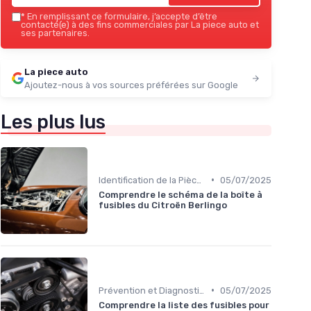
*
En remplissant ce formulaire, j’accepte d’être
contacté(e) à des fins commerciales par La piece auto et
ses partenaires.
La piece auto
Ajoutez-nous à vos sources préférées sur Google
Les plus lus
•
Identification de la Pièce Nécessaire
05/07/2025
Comprendre le schéma de la boîte à
fusibles du Citroën Berlingo
•
Prévention et Diagnostic des Pannes
05/07/2025
Comprendre la liste des fusibles pour