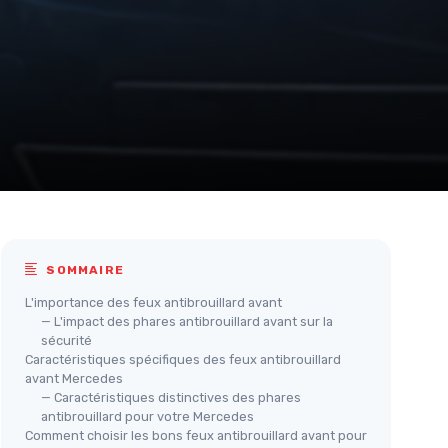
SOMMAIRE
L'importance des feux antibrouillard avant
— L'impact des phares antibrouillard avant sur la
sécurité
Caractéristiques spécifiques des feux antibrouillard
avant Mercedes
— Caractéristiques distinctives des phares
antibrouillard pour votre Mercedes
Comment choisir les bons feux antibrouillard avant pour