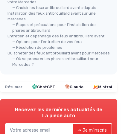
votre Mercedes
 pour
— Choisir les feux antibrouillard avant adaptés
Installation des feux antibrouillard avant sur une
🔥
Mercedes
odèles
SEA
— Étapes et précautions pour l'installation des
Amp
phares antibrouillard
Entretien et dépannage des feux antibrouillard avant
＋
— Options pour l'entretien de vos feux
Ampoule antibrouillard H3 80W
＋
— Résolution de problèmes
8000K LED
＋
Où acheter des feux antibrouillard avant pour Mercedes
— Où se procurer les phares antibrouillard pour
＋
T
＋
Luminosité élevée
avec 80W
Mercedes ?
＋
＋
Température de couleur
de 8000K
★★
★★
(blanc)
＋
Compatible
12-24V
pour une
utilisation universelle
Résumer
ChatGPT
Claude
Mistral
＋
Facilité d'installation
grâce au
décodage
Recevez les dernières actualités de
Voir l'offre
La piece auto
➔ Je m'inscris