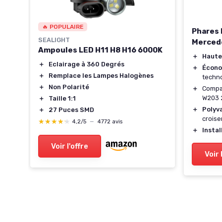
🔥 POPULAIRE
Phares 
SEALIGHT
Merced
Ampoules LED H11 H8 H16 6000K
＋
Haute
＋
Eclairage à 360 Degrés
＋
Écono
0W
＋
Remplace les Lampes Halogènes
techno
＋
Non Polarité
＋
Compa
W203 
＋
Taille 1:1
＋
Polyv
＋
27 Puces SMD
0K
crois
★★★★★
★★★★★
4,2/5
—
4772 avis
＋
Instal
Voir l'offre
Voir 