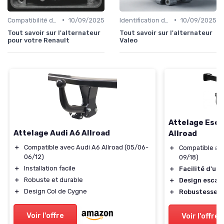
•
•
Compatibilité des Pièces
10/09/2025
Identification de la Pièce Nécessaire
10/09/2025
Tout savoir sur l'alternateur
Tout savoir sur l'alternateur
pour votre Renault
Valeo
Attelage Esca
Attelage Audi A6 Allroad
Allroad
＋
Compatible avec Audi A6 Allroad (05/06-
＋
Compatible ave
06/12)
09/18)
＋
Installation facile
＋
Facilité d'uti
＋
Robuste et durable
＋
Design escam
＋
Design Col de Cygne
＋
Robustesse
Voir l'offre
Voir l'offre