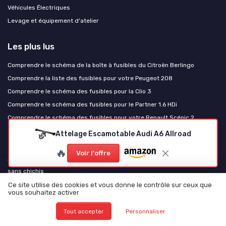
Véhicules Électriques
Levage et équipement d'atelier
Les plus lus
Comprendre le schéma de la boîte à fusibles du Citroën Berlingo
Comprendre la liste des fusibles pour votre Peugeot 208
Comprendre le schéma des fusibles pour la Clio 3
Comprendre le schéma des fusibles pour le Partner 1.6 HDi
Comprendre le schéma des fusibles pour votre Renault Scénic 2
Attelage Escamotable Audi A6 Allroad
Les derniers articles
🔥
Voir l'offre
Test ECO-WORTHY 12V/24V 20A : un chargeur polyvalent qui fait le job
sans chichis
Test EXIDE AGM EK700 : une batterie costaud pour les voitures Start-
Ce site utilise des cookies et vous donne le contrôle sur ceux que
vous souhaitez activer
Stop, mais pas éternelle
Test Yeagulch 12V 300Ah LiFePO4 : grosse batterie pour camping-car et
Tout accepter
Personnaliser
solaire sans se ruiner