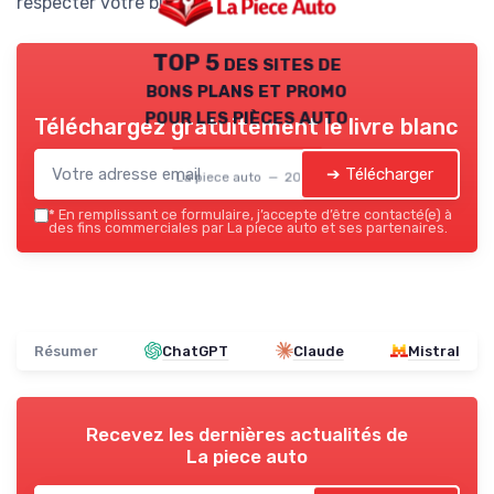
respecter votre budget.
TOP 5 des sites de
bons plans et promo
pour les pièces auto
Téléchargez gratuitement le livre blanc
➔ Télécharger
La piece auto — 2026
*
En remplissant ce formulaire, j’accepte d’être contacté(e) à
des fins commerciales par La piece auto et ses partenaires.
Résumer
ChatGPT
Claude
Mistral
Recevez les dernières actualités de
La piece auto