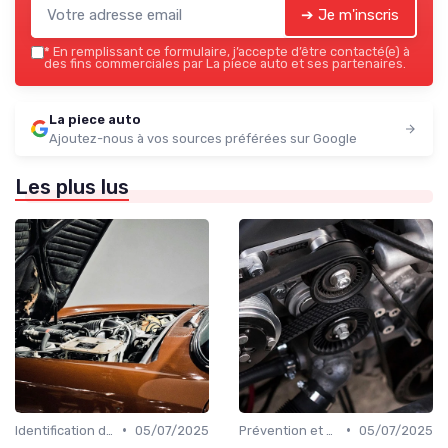
➔ Je m'inscris
*
En remplissant ce formulaire, j’accepte d’être contacté(e) à
des fins commerciales par La piece auto et ses partenaires.
La piece auto
Ajoutez-nous à vos sources préférées sur Google
Les plus lus
•
•
Identification de la Pièce Nécessaire
05/07/2025
Prévention et Diagnostic des Pannes
05/07/2025