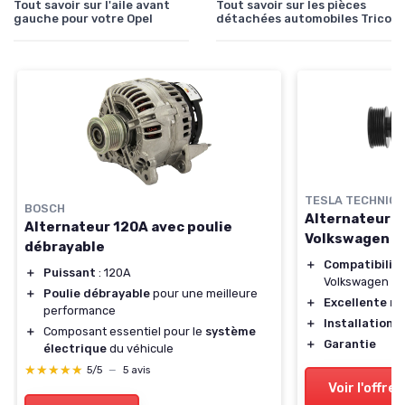
Tout savoir sur l'aile avant
Tout savoir sur les pièces
gauche pour votre Opel
détachées automobiles Trico
TESLA TECHNICS
BOSCH
Alternateur 1
Alternateur 120A avec poulie
Volkswagen
débrayable
＋
Compatibilit
＋
Puissant
: 120A
Volkswagen
＋
Poulie débrayable
pour une meilleure
＋
Excellente re
performance
＋
Installation f
＋
Composant essentiel pour le
système
＋
Garantie
électrique
du véhicule
★★★★★
★★★★★
5/5
—
5 avis
Voir l'offre