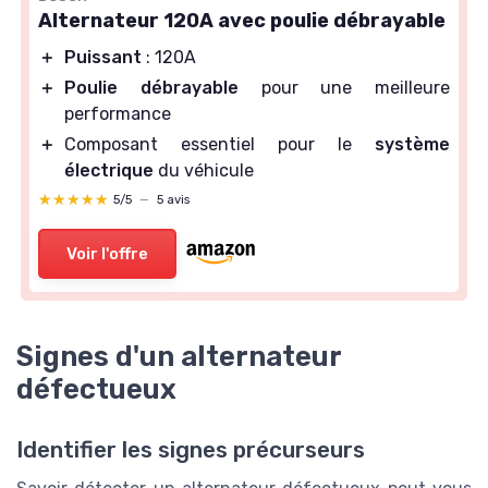
Alternateur 120A avec poulie débrayable
＋
Puissant
: 120A
＋
Poulie débrayable
pour une meilleure
performance
＋
Composant essentiel pour le
système
électrique
du véhicule
★★★★★
★★★★★
5/5
—
5 avis
Voir l'offre
Signes d'un alternateur
défectueux
Identifier les signes précurseurs