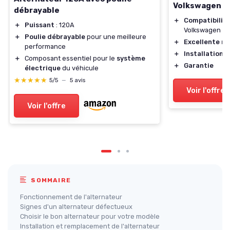
Volkswagen
débrayable
＋
Compatibilit
＋
Puissant
: 120A
Volkswagen
＋
Poulie débrayable
pour une meilleure
＋
Excellente re
performance
＋
Installation f
＋
Composant essentiel pour le
système
＋
Garantie
électrique
du véhicule
★★★★★
★★★★★
5/5
—
5 avis
Voir l'offre
Voir l'offre
SOMMAIRE
Fonctionnement de l'alternateur
Signes d'un alternateur défectueux
Choisir le bon alternateur pour votre modèle
Installation et remplacement de l'alternateur