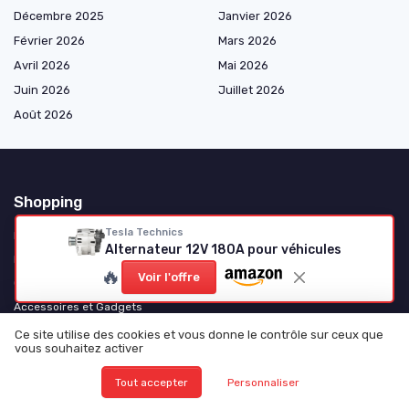
Décembre 2025
Janvier 2026
Février 2026
Mars 2026
Avril 2026
Mai 2026
Juin 2026
Juillet 2026
Août 2026
Shopping
Tesla Technics
Pièces Mécaniques
Alternateur 12V 180A pour véhicules
Électricité et Électronique
🔥
Voir l'offre
Consommables et Entretien
Accessoires et Gadgets
Tuning et Personnalisation
Ce site utilise des cookies et vous donne le contrôle sur ceux que
vous souhaitez activer
Motos et Scooters
Camping-Cars et Vans Aménagés
Tout accepter
Personnaliser
Poids Lourds et Utilitaires