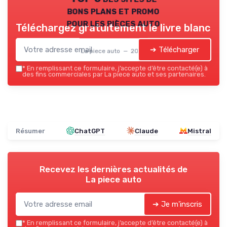
bons plans et promo
pour les pièces auto
Téléchargez gratuitement le livre blanc
➔ Télécharger
La piece auto — 2026
*
En remplissant ce formulaire, j’accepte d’être contacté(e) à
des fins commerciales par La piece auto et ses partenaires.
Résumer
ChatGPT
Claude
Mistral
Recevez les dernières actualités de
La piece auto
➔ Je m'inscris
*
En remplissant ce formulaire, j’accepte d’être contacté(e) à