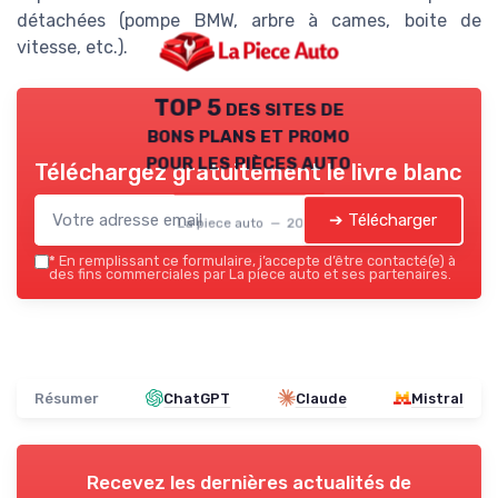
détachées (pompe BMW, arbre à cames, boite de
vitesse, etc.).
TOP 5 des sites de
bons plans et promo
pour les pièces auto
Téléchargez gratuitement le livre blanc
➔ Télécharger
La piece auto — 2026
*
En remplissant ce formulaire, j’accepte d’être contacté(e) à
des fins commerciales par La piece auto et ses partenaires.
Résumer
ChatGPT
Claude
Mistral
Recevez les dernières actualités de