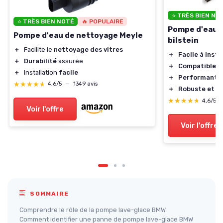
⭐ TRÈS BIEN NO
⭐ TRÈS BIEN NOTÉ
🔥 POPULAIRE
Pompe d'eau d
Pompe d'eau de nettoyage Meyle
bilstein
＋
Facilite le
nettoyage des vitres
＋
Facile à insta
＋
Durabilité
assurée
＋
Compatible a
＋
Installation
facile
＋
Performante
★★★★★
★★★★★
4,6/5
—
1349 avis
＋
Robuste et d
★★★★★
★★★★★
4,6/5
Voir l'offre
Voir l'offre
SOMMAIRE
Comprendre le rôle de la pompe lave-glace BMW
Comment identifier une panne de pompe lave-glace BMW