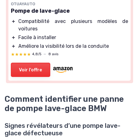
OTUAYAUTO
Pompe de lave-glace
＋
Compatibilité avec plusieurs modèles de
voitures
＋
Facile à installer
＋
Améliore la visibilité lors de la conduite
★★★★★
★★★★★
4,8/5
—
8 avis
Voir l'offre
Comment identifier une panne
de pompe lave-glace BMW
Signes révélateurs d’une pompe lave-
glace défectueuse