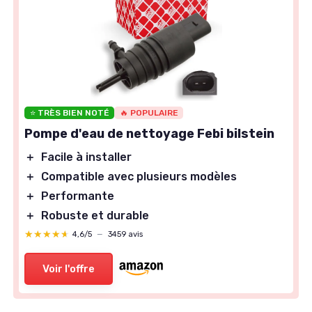
⭐ TRÈS BIEN NOTÉ
🔥 POPULAIRE
Pompe d'eau de nettoyage Febi bilstein
＋
Facile à installer
＋
Compatible avec plusieurs modèles
＋
Performante
＋
Robuste et durable
★★★★★
★★★★★
4,6/5
—
3459 avis
Voir l'offre