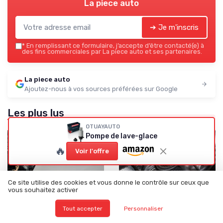
La piece auto
➔ Je m'inscris
*
En remplissant ce formulaire, j’accepte d’être contacté(e) à
des fins commerciales par La piece auto et ses partenaires.
La piece auto
Ajoutez-nous à vos sources préférées sur Google
Les plus lus
OTUAYAUTO
Pompe de lave-glace
🔥
Voir l'offre
Ce site utilise des cookies et vous donne le contrôle sur ceux que
vous souhaitez activer
Tout accepter
Personnaliser