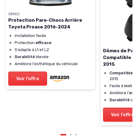
OMAC
Protection Pare-Chocs Arrière
Toyota Proace 2016-2024
＋
Installation facile
＋
Protection
efficace
＋
S'adapte à L1 et L2
Dômes de Par
＋
Durabilité
élevée
Compatible T
＋
Améliore l'esthétique du véhicule
2015
＋
Compatible
av
Voir l'offre
2015
＋
Facile à
instal
＋
Améliore l'
est
＋
Durabilité
du 
Voir l'offre