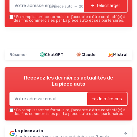
➔ Télécharger
La piece auto — 2026
*
En remplissant ce formulaire, j’accepte d’être contacté(e) à
des fins commerciales par La piece auto et ses partenaires.
Résumer
ChatGPT
Claude
Mistral
Recevez les dernières actualités de
La piece auto
➔ Je m'inscris
*
En remplissant ce formulaire, j’accepte d’être contacté(e) à
des fins commerciales par La piece auto et ses partenaires.
La piece auto
Ajoutez-nous à vos sources préférées sur Google