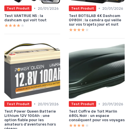
•
•
20/01/2026
20/01/2026
Test Produit
Test Produit
Test VANTRUE N5 : la
Test BOTSLAB 4K Dashcam
dashcam qui voit tout
G980H : la caméra qui veille
sur vos trajets jour et nuit
★★★★★
★★★★★
★★★★★
★★★★★
•
•
20/01/2026
20/01/2026
Test Produit
Test Produit
Test Power Queen Batterie
Test Coffre de Toit Marlin
Lithium 12V 100Ah : une
680L Noir : un espace
option fiable pour les
conséquent pour vos voyages
amateurs d'aventures hors
★★★★★
★★★★★
réseau