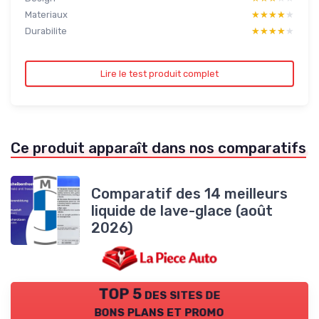
Materiaux
★★★★★
★★★★★
Durabilite
★★★★★
★★★★★
Lire le test produit complet
Ce produit apparaît dans nos comparatifs
Comparatif des 14 meilleurs
liquide de lave-glace (août
2026)
TOP 5 des sites de
bons plans et promo