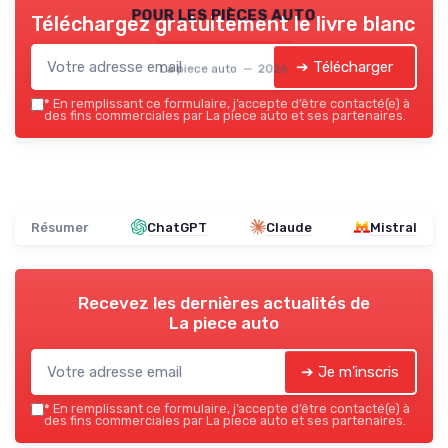
pour les pièces auto
Téléchargez gratuitement le livre blanc
➔ Télécharger
La piece auto — 2026
*
En remplissant ce formulaire, j’accepte d’être contacté(e) à
des fins commerciales par La piece auto et ses partenaires.
Résumer
ChatGPT
Claude
Mistral
Recevez les dernières actualités de
La piece auto
➔ Je m'inscris
*
En remplissant ce formulaire, j’accepte d’être contacté(e) à
des fins commerciales par La piece auto et ses partenaires.