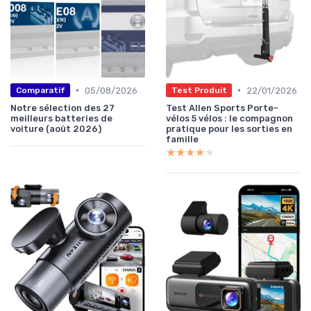
•
•
05/08/2026
22/01/2026
Comparatif
Test Produit
Notre sélection des 27
Test Allen Sports Porte-
meilleurs batteries de
vélos 5 vélos : le compagnon
voiture (août 2026)
pratique pour les sorties en
famille
★★★★★
★★★★★