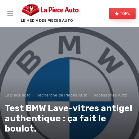
Panneau de gestion des cookies
TOPs
LE MÉDIA DES PIECES AUTO
La piece auto
Recherche de Pièces Auto
Accessoires Auto
Test BMW Lave-vitres antigel
authentique : ça fait le
boulot.