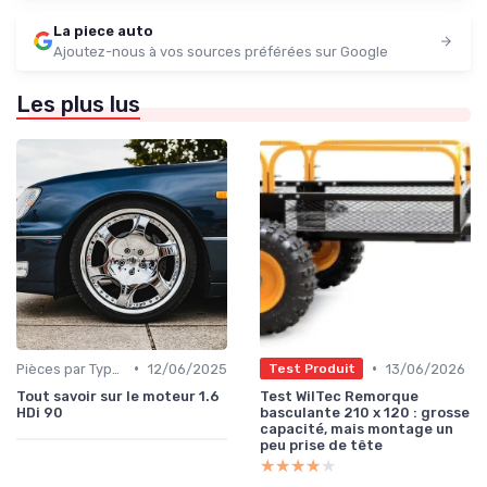
La piece auto
Ajoutez-nous à vos sources préférées sur Google
Les plus lus
•
•
Pièces par Type (Freins, Moteur, etc.)
12/06/2025
13/06/2026
Test Produit
Tout savoir sur le moteur 1.6
Test WilTec Remorque
HDi 90
basculante 210 x 120 : grosse
capacité, mais montage un
peu prise de tête
★★★★★
★★★★★