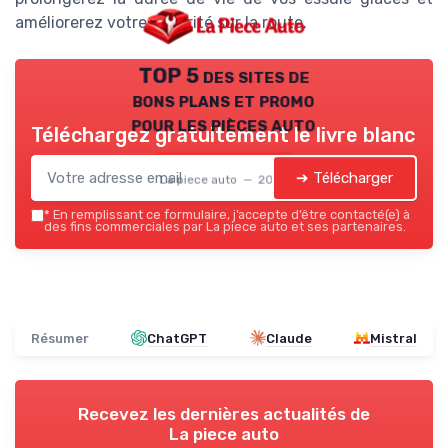
améliorerez votre sécurité sur la route.
TOP 5 des sites de
bons plans et promo
pour les pièces auto
Téléchargez gratuitement le livre blanc
➔ Télécharger
La piece auto — 2026
*
En remplissant ce formulaire, j’accepte d’être contacté(e) à
des fins commerciales par La piece auto et ses partenaires.
Résumer
ChatGPT
Claude
Mistral
Recevez les dernières actualités de
La piece auto