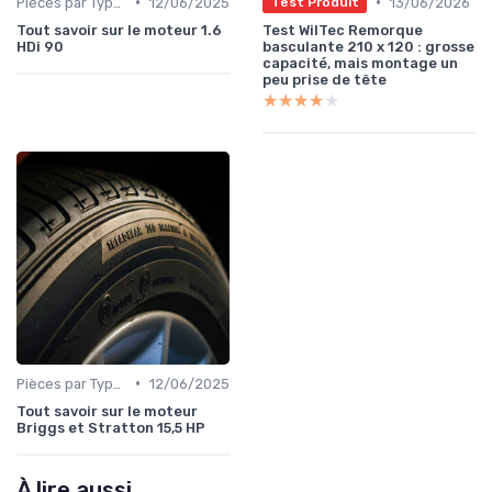
•
•
Pièces par Type (Freins, Moteur, etc.)
12/06/2025
13/06/2026
Test Produit
Tout savoir sur le moteur 1.6
Test WilTec Remorque
HDi 90
basculante 210 x 120 : grosse
capacité, mais montage un
peu prise de tête
★★★★★
★★★★★
•
Pièces par Type (Freins, Moteur, etc.)
12/06/2025
Tout savoir sur le moteur
Briggs et Stratton 15,5 HP
À lire aussi