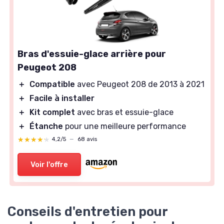
Bras d'essuie-glace arrière pour
Peugeot 208
＋
Compatible
avec Peugeot 208 de 2013 à 2021
＋
Facile à installer
＋
Kit complet
avec bras et essuie-glace
＋
Étanche
pour une meilleure performance
★★★★★
★★★★★
4,2/5
—
68 avis
Voir l'offre
Conseils d'entretien pour