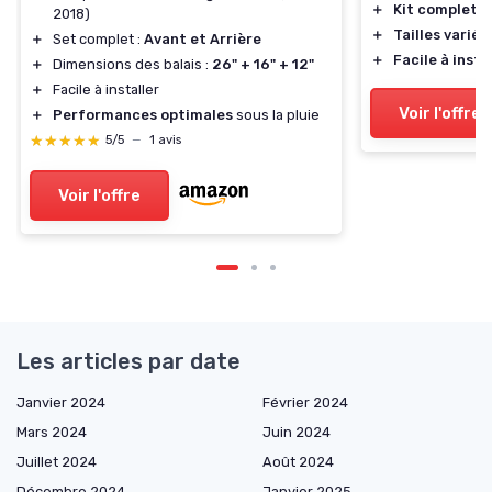
＋
Kit complet
a
2018)
＋
Tailles variée
＋
Set complet :
Avant et Arrière
＋
Facile à insta
＋
Dimensions des balais :
26" + 16" + 12"
＋
Facile à installer
Voir l'offre
＋
Performances optimales
sous la pluie
★★★★★
★★★★★
5/5
—
1 avis
Voir l'offre
Les articles par date
Janvier 2024
Février 2024
Mars 2024
Juin 2024
Juillet 2024
Août 2024
Décembre 2024
Janvier 2025