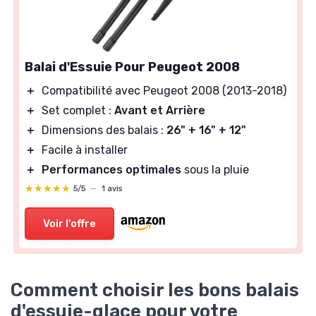
Balai d'Essuie Pour Peugeot 2008
＋
Compatibilité avec Peugeot 2008 (2013-2018)
＋
Set complet :
Avant et Arrière
＋
Dimensions des balais :
26" + 16" + 12"
＋
Facile à installer
＋
Performances optimales
sous la pluie
★★★★★
★★★★★
5/5
—
1 avis
Voir l'offre
Comment choisir les bons balais
d'essuie-glace pour votre