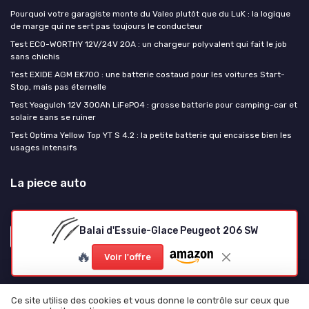
Pourquoi votre garagiste monte du Valeo plutôt que du LuK : la logique
de marge qui ne sert pas toujours le conducteur
Test ECO-WORTHY 12V/24V 20A : un chargeur polyvalent qui fait le job
sans chichis
Test EXIDE AGM EK700 : une batterie costaud pour les voitures Start-
Stop, mais pas éternelle
Test Yeagulch 12V 300Ah LiFePO4 : grosse batterie pour camping-car et
solaire sans se ruiner
Test Optima Yellow Top YT S 4.2 : la petite batterie qui encaisse bien les
usages intensifs
La piece auto
Balai d'Essuie-Glace Peugeot 206 SW
🔥
Voir l'offre
Ce site utilise des cookies et vous donne le contrôle sur ceux que