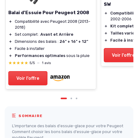
SW
Balai d'Essuie Pour Peugeot 2008
＋
Compatibilit
2002-2006
＋
Compatibilité avec Peugeot 2008 (2013-
＋
Kit complet
a
2018)
＋
Tailles variée
＋
Set complet :
Avant et Arrière
＋
Facile à insta
＋
Dimensions des balais :
26" + 16" + 12"
＋
Facile à installer
Voir l'offre
＋
Performances optimales
sous la pluie
★★★★★
★★★★★
5/5
—
1 avis
Voir l'offre
SOMMAIRE
L'importance des balais d'essuie-glace pour votre Peugeot
Comment choisir les bons balais d'essuie-glace pour votre
modèle Peugeot