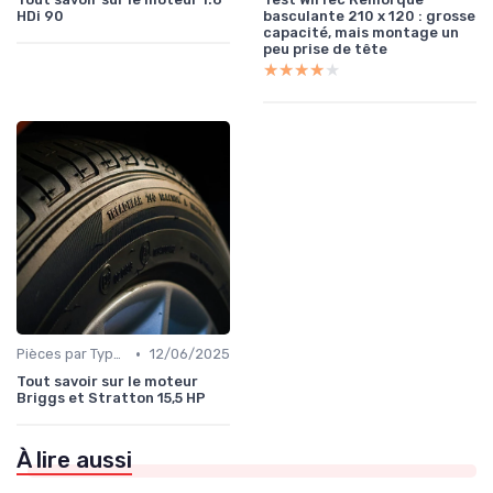
HDi 90
basculante 210 x 120 : grosse
capacité, mais montage un
peu prise de tête
★★★★★
★★★★★
•
Pièces par Type (Freins, Moteur, etc.)
12/06/2025
Tout savoir sur le moteur
Briggs et Stratton 15,5 HP
À lire aussi