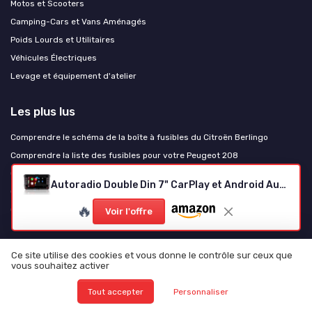
Motos et Scooters
Camping-Cars et Vans Aménagés
Poids Lourds et Utilitaires
Véhicules Électriques
Levage et équipement d'atelier
Les plus lus
Comprendre le schéma de la boîte à fusibles du Citroën Berlingo
Comprendre la liste des fusibles pour votre Peugeot 208
Comprendre le schéma des fusibles pour la Clio 3
Autoradio Double Din 7" CarPlay et Android Auto
Comprendre le schéma des fusibles pour le Partner 1.6 HDi
🔥
Comprendre le schéma des fusibles pour votre Renault Scénic 2
Voir l'offre
Les derniers articles
Ce site utilise des cookies et vous donne le contrôle sur ceux que
vous souhaitez activer
Test ECO-WORTHY 12V/24V 20A : un chargeur polyvalent qui fait le job
sans chichis
Tout accepter
Personnaliser
Test EXIDE AGM EK700 : une batterie costaud pour les voitures Start-