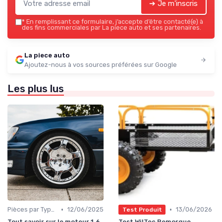
➔ Je m'inscris
*
En remplissant ce formulaire, j’accepte d’être contacté(e) à
des fins commerciales par La piece auto et ses partenaires.
La piece auto
Ajoutez-nous à vos sources préférées sur Google
Les plus lus
•
•
Pièces par Type (Freins, Moteur, etc.)
12/06/2025
13/06/2026
Test Produit
Tout savoir sur le moteur 1.6
Test WilTec Remorque