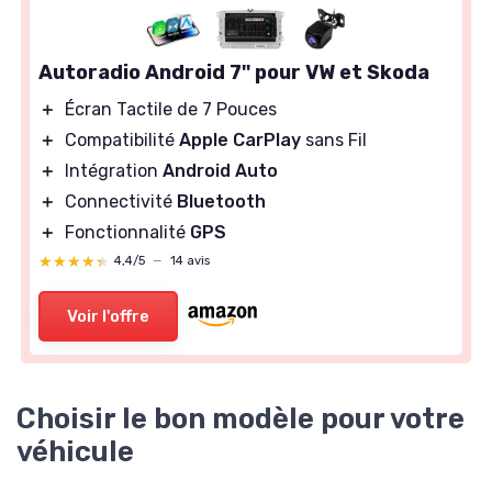
Autoradio Android 7'' pour VW et Skoda
＋
Écran Tactile de 7 Pouces
＋
Compatibilité
Apple CarPlay
sans Fil
＋
Intégration
Android Auto
＋
Connectivité
Bluetooth
＋
Fonctionnalité
GPS
★★★★★
★★★★★
4,4/5
—
14 avis
Voir l'offre
Choisir le bon modèle pour votre
véhicule