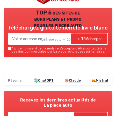
TOP 5 des sites de
bons plans et promo
pour les pièces auto
Téléchargez gratuitement le livre blanc
➔ Télécharger
La piece auto — 2026
*
En remplissant ce formulaire, j’accepte d’être contacté(e) à
des fins commerciales par La piece auto et ses partenaires.
Résumer
ChatGPT
Claude
Mistral
Recevez les dernières actualités de
La piece auto