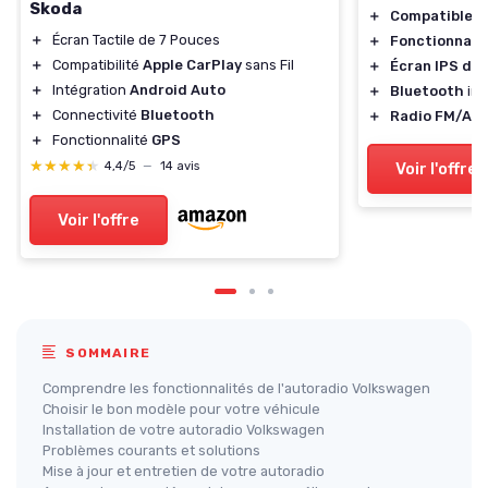
Skoda
＋
Compatible a
＋
Écran Tactile de 7 Pouces
＋
Fonctionnali
＋
Compatibilité
Apple CarPlay
sans Fil
＋
Écran IPS de 
＋
Intégration
Android Auto
＋
Bluetooth
int
＋
Connectivité
Bluetooth
＋
Radio FM/AM
＋
Fonctionnalité
GPS
★★★★★
★★★★★
Voir l'offre
4,4/5
—
14 avis
Voir l'offre
SOMMAIRE
Comprendre les fonctionnalités de l'autoradio Volkswagen
Choisir le bon modèle pour votre véhicule
Installation de votre autoradio Volkswagen
Problèmes courants et solutions
Mise à jour et entretien de votre autoradio