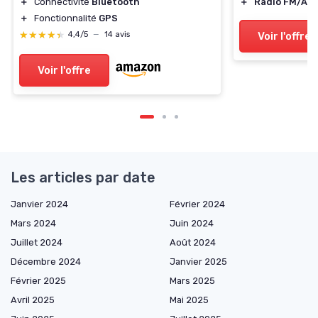
＋
Connectivité
Bluetooth
＋
Radio FM/AM
＋
Fonctionnalité
GPS
★★★★★
★★★★★
Voir l'offre
4,4/5
—
14 avis
Voir l'offre
Les articles par date
Janvier 2024
Février 2024
Mars 2024
Juin 2024
Juillet 2024
Août 2024
Décembre 2024
Janvier 2025
Février 2025
Mars 2025
Avril 2025
Mai 2025