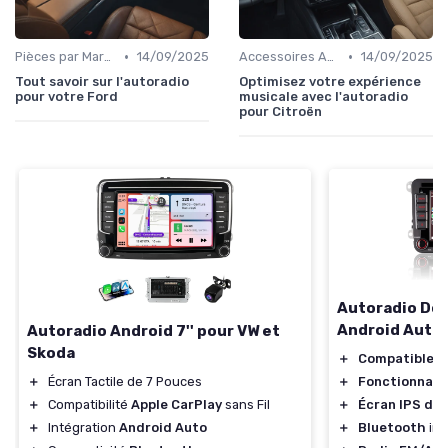
•
•
Pièces par Marque de Voiture
14/09/2025
Accessoires Auto
14/09/2025
Tout savoir sur l'autoradio
Optimisez votre expérience
pour votre Ford
musicale avec l'autoradio
pour Citroën
Autoradio Dou
Android Auto
Autoradio Android 7'' pour VW et
Skoda
＋
Compatible a
＋
Écran Tactile de 7 Pouces
＋
Fonctionnali
＋
Compatibilité
Apple CarPlay
sans Fil
＋
Écran IPS de 
＋
Intégration
Android Auto
＋
Bluetooth
int