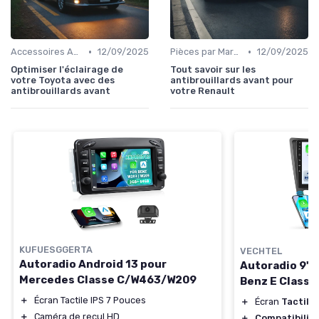
•
•
Accessoires Auto
12/09/2025
Pièces par Marque de Voiture
12/09/2025
Optimiser l'éclairage de
Tout savoir sur les
votre Toyota avec des
antibrouillards avant pour
antibrouillards avant
votre Renault
KUFUESGGERTA
VECHTEL
Autoradio Android 13 pour
Autoradio 9''
Mercedes Classe C/W463/W209
Benz E Classe
＋
Écran Tactile IPS 7 Pouces
＋
Écran
Tactile
＋
Caméra de recul HD
＋
Compatibilit