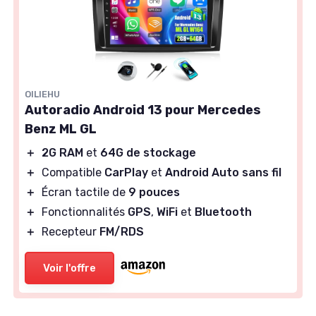
OILIEHU
Autoradio Android 13 pour Mercedes
Benz ML GL
＋
2G RAM
et
64G de stockage
＋
Compatible
CarPlay
et
Android Auto sans fil
＋
Écran tactile de
9 pouces
＋
Fonctionnalités
GPS
,
WiFi
et
Bluetooth
＋
Recepteur
FM/RDS
Voir l'offre