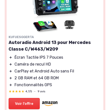
KUFUESGGERTA
Autoradio Android 13 pour Mercedes
Classe C/W463/W209
＋
Écran Tactile IPS 7 Pouces
＋
Caméra de recul HD
＋
CarPlay et Android Auto sans Fil
＋
2 GB RAM et 64 GB ROM
＋
Fonctionnalités GPS
★★★★★
★★★★★
4,7/5
—
9 avis
Voir l'offre