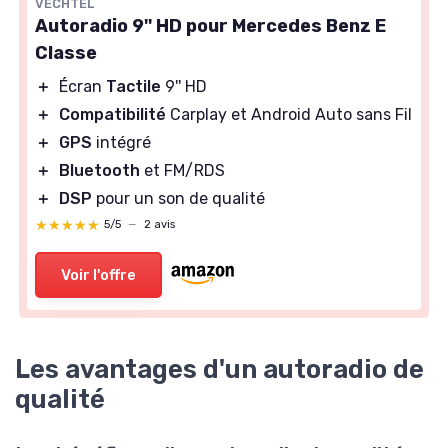
VECHTEL
Autoradio 9'' HD pour Mercedes Benz E
Classe
＋
Écran
Tactile
9'' HD
＋
Compatibilité
Carplay et Android Auto sans Fil
＋
GPS
intégré
＋
Bluetooth
et FM/RDS
＋
DSP
pour un son de qualité
★★★★★
★★★★★
5/5
—
2 avis
Voir l'offre
Les avantages d'un autoradio de
qualité