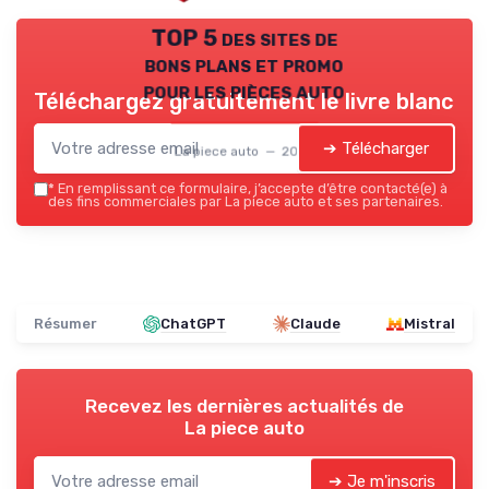
TOP 5 des sites de
bons plans et promo
pour les pièces auto
Téléchargez gratuitement le livre blanc
➔ Télécharger
La piece auto — 2026
*
En remplissant ce formulaire, j’accepte d’être contacté(e) à
des fins commerciales par La piece auto et ses partenaires.
Résumer
ChatGPT
Claude
Mistral
Recevez les dernières actualités de
La piece auto
➔ Je m'inscris