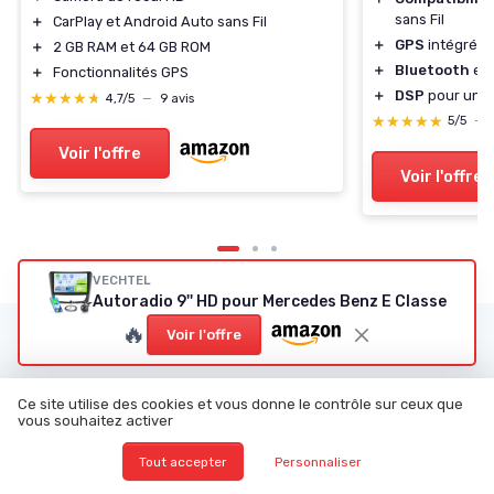
sans Fil
＋
CarPlay et Android Auto sans Fil
＋
GPS
intégré
＋
2 GB RAM et 64 GB ROM
＋
Bluetooth
et
＋
Fonctionnalités GPS
＋
DSP
pour un s
★★★★★
★★★★★
4,7/5
—
9 avis
★★★★★
★★★★★
5/5
—
Voir l'offre
Voir l'offre
VECHTEL
Autoradio 9'' HD pour Mercedes Benz E Classe
🔥
Voir l'offre
Les articles par date
Janvier 2024
Février 2024
Ce site utilise des cookies et vous donne le contrôle sur ceux que
Mars 2024
Juin 2024
vous souhaitez activer
Juillet 2024
Août 2024
Tout accepter
Personnaliser
Décembre 2024
Janvier 2025