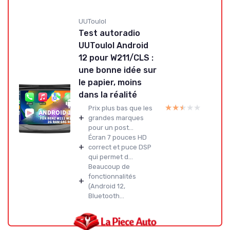
UUTouIoI
Test autoradio
UUTouIoI Android
12 pour W211/CLS :
une bonne idée sur
le papier, moins
dans la réalité
★★★★★
★★★★★
Prix plus bas que les
+
grandes marques
pour un post...
Écran 7 pouces HD
+
correct et puce DSP
qui permet d...
Beaucoup de
fonctionnalités
+
(Android 12,
Bluetooth...