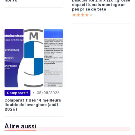
HDi 90
basculante 210 x 120 : grosse
capacité, mais montage un
peu prise de tête
★★★★★
★★★★★
•
05/08/2026
Comparatif
Comparatif des 14 meilleurs
liquide de lave-glace (août
2026)
À lire aussi