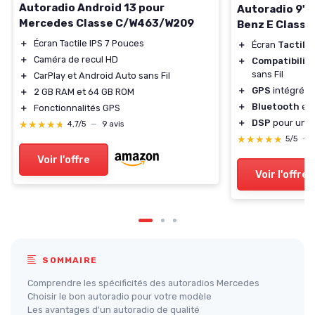
Autoradio Android 13 pour
Autoradio 9''
Mercedes Classe C/W463/W209
Benz E Classe
＋
Écran Tactile IPS 7 Pouces
＋
Écran
Tactile
＋
Caméra de recul HD
＋
Compatibilit
sans Fil
＋
CarPlay et Android Auto sans Fil
＋
GPS
intégré
＋
2 GB RAM et 64 GB ROM
＋
Bluetooth
et
＋
Fonctionnalités GPS
＋
DSP
pour un s
★★★★★
★★★★★
4,7/5
—
9 avis
★★★★★
★★★★★
5/5
—
Voir l'offre
Voir l'offre
SOMMAIRE
Comprendre les spécificités des autoradios Mercedes
Choisir le bon autoradio pour votre modèle
Les avantages d'un autoradio de qualité