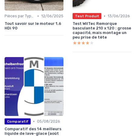
•
•
Pièces par Type (Freins, Moteur, etc.)
12/06/2025
13/06/2026
Test Produit
Tout savoir sur le moteur 1.6
Test WilTec Remorque
HDi 90
basculante 210 x 120 : grosse
capacité, mais montage un
peu prise de tête
★★★★★
★★★★★
•
05/08/2026
Comparatif
Comparatif des 14 meilleurs
liquide de lave-glace (août