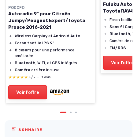
Fuluku Autora
PODOFO
Toyota RAV4
Autoradio 9" pour Citroën
＋
Ecran tactile
9
Jumpy/Peugeot Expert/Toyota
Proace 2016-2021
＋
Sans fil Carp
＋
Bluetooth, Wi
＋
Wireless Carplay
et
Android Auto
＋
Caméra de rec
＋
Écran tactile IPS 9"
＋
FM/RDS
＋
8 cœurs
pour une performance
améliorée
Voir l'offre
＋
Bluetooth
,
WiFi
, et
GPS
intégrés
＋
Caméra arrière
incluse
★★★★★
★★★★★
5/5
—
1 avis
Voir l'offre
SOMMAIRE