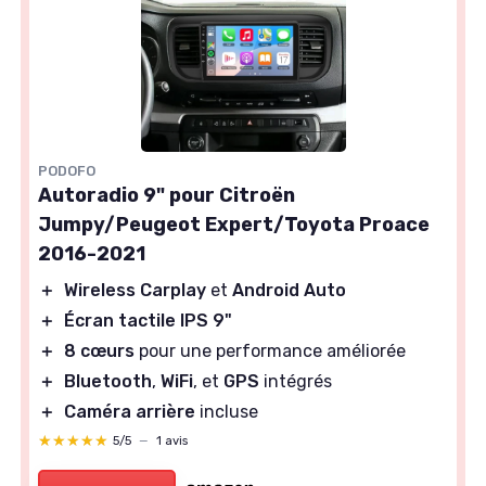
PODOFO
Autoradio 9" pour Citroën
Jumpy/Peugeot Expert/Toyota Proace
2016-2021
＋
Wireless Carplay
et
Android Auto
＋
Écran tactile IPS 9"
＋
8 cœurs
pour une performance améliorée
＋
Bluetooth
,
WiFi
, et
GPS
intégrés
＋
Caméra arrière
incluse
★★★★★
★★★★★
5/5
—
1 avis