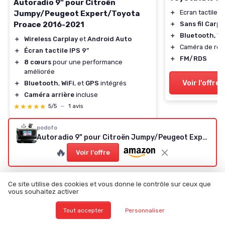
Autoradio 9" pour Citroën
＋
Ecran tactile
9
Jumpy/Peugeot Expert/Toyota
Proace 2016-2021
＋
Sans fil Carp
＋
Bluetooth, Wi
＋
Wireless Carplay
et
Android Auto
＋
Caméra de rec
＋
Écran tactile IPS 9"
＋
FM/RDS
＋
8 cœurs
pour une performance
améliorée
Voir l'offre
＋
Bluetooth
,
WiFi
, et
GPS
intégrés
＋
Caméra arrière
incluse
★★★★★
★★★★★
5/5
—
1 avis
podofo
Voir l'offre
Autoradio 9" pour Citroën Jumpy/Peugeot Expert/Toyota Proace 2016-2021
🔥
Voir l'offre
Ce site utilise des cookies et vous donne le contrôle sur ceux que
vous souhaitez activer
Les articles par date
Tout accepter
Personnaliser