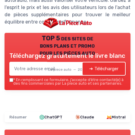
autoradio, mais aussi valoriser votre véhicule. Gardez à
l'esprit le prix et les avis des utilisateurs lors de l'achat
de pièces supplémentaires pour trouver le meilleur
équilibre entre coût et performance.
TOP 5 des sites de
bons plans et promo
pour les pièces auto
Téléchargez gratuitement le livre blanc
➔ Télécharger
La piece auto — 2026
*
En remplissant ce formulaire, j’accepte d’être contacté(e) à
des fins commerciales par La piece auto et ses partenaires.
Résumer
ChatGPT
Claude
Mistral