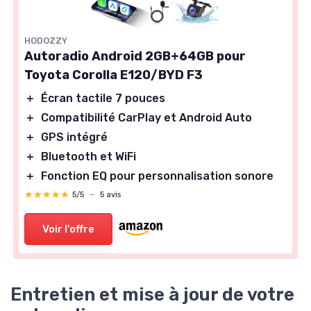
HODOZZY
Autoradio Android 2GB+64GB pour
Toyota Corolla E120/BYD F3
＋
Écran tactile 7 pouces
＋
Compatibilité CarPlay et Android Auto
＋
GPS intégré
＋
Bluetooth et WiFi
＋
Fonction EQ pour personnalisation sonore
★★★★★
★★★★★
5/5
—
5 avis
Voir l'offre
Entretien et mise à jour de votre