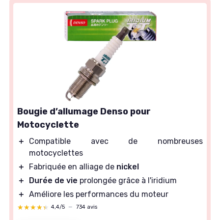
Bougie d’allumage Denso pour
Motocyclette
＋
Compatible avec de nombreuses
motocyclettes
＋
Fabriquée en alliage de
nickel
＋
Durée de vie
prolongée grâce à l'iridium
＋
Améliore les performances du moteur
★★★★★
★★★★★
4,4/5
—
734 avis