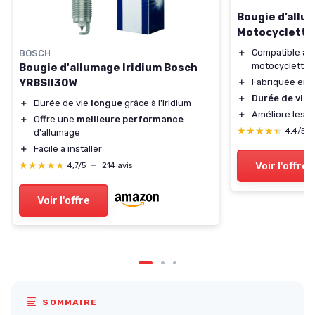
Bougie d’allu
Motocyclette
＋
Compatible a
BOSCH
motocyclettes
Bougie d'allumage Iridium Bosch
YR8SII30W
＋
Fabriquée en a
＋
Durée de vie
p
＋
Durée de vie
longue
grâce à l'iridium
＋
Améliore les 
＋
Offre une
meilleure performance
★★★★★
★★★★★
4,4/5
d'allumage
＋
Facile à installer
★★★★★
★★★★★
Voir l'offre
4,7/5
—
214 avis
Voir l'offre
SOMMAIRE