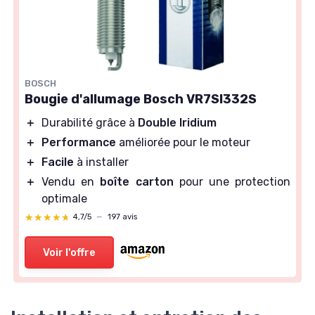
BOSCH
Bougie d'allumage Bosch VR7SI332S
＋
Durabilité grâce à
Double Iridium
＋
Performance
améliorée pour le moteur
＋
Facile
à installer
＋
Vendu en
boîte carton
pour une protection
optimale
★★★★★
★★★★★
4,7/5
—
197 avis
Voir l'offre