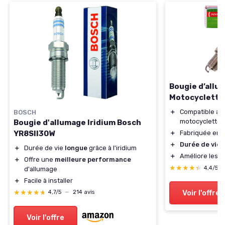
Bougie d’allu
Motocyclette
＋
Compatible a
BOSCH
motocyclettes
Bougie d'allumage Iridium Bosch
YR8SII30W
＋
Fabriquée en a
＋
Durée de vie
p
＋
Durée de vie
longue
grâce à l'iridium
＋
Améliore les 
＋
Offre une
meilleure performance
★★★★★
★★★★★
4,4/5
d'allumage
＋
Facile à installer
★★★★★
★★★★★
Voir l'offre
4,7/5
—
214 avis
Voir l'offre