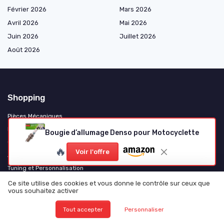
Février 2026
Mars 2026
Avril 2026
Mai 2026
Juin 2026
Juillet 2026
Août 2026
Shopping
Pièces Mécaniques
Électricité et Électronique
Bougie d’allumage Denso pour Motocyclette
Consommables et Entretien
🔥
Voir l'offre
Accessoires et Gadgets
Tuning et Personnalisation
Motos et Scooters
Ce site utilise des cookies et vous donne le contrôle sur ceux que
vous souhaitez activer
Camping-Cars et Vans Aménagés
Poids Lourds et Utilitaires
Tout accepter
Personnaliser
Véhicules Électriques