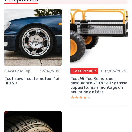
•
•
Pièces par Type (Freins, Moteur, etc.)
12/06/2025
13/06/2026
Test Produit
Tout savoir sur le moteur 1.6
Test WilTec Remorque
HDi 90
basculante 210 x 120 : grosse
capacité, mais montage un
peu prise de tête
★★★★★
★★★★★