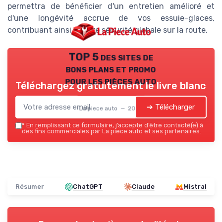
permettra de bénéficier d'un entretien amélioré et
d'une longévité accrue de vos essuie-glaces,
contribuant ainsi à votre sécurité globale sur la route.
TOP 5 des sites de
bons plans et promo
pour les pièces auto
Téléchargez gratuitement le livre blanc
➔ Télécharger
La piece auto — 2026
*
En remplissant ce formulaire, j’accepte d’être contacté(e) à
des fins commerciales par La piece auto et ses partenaires.
Résumer
ChatGPT
Claude
Mistral