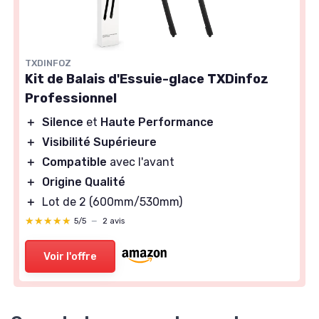
TXDINFOZ
Kit de Balais d'Essuie-glace TXDinfoz
Professionnel
＋
Silence
et
Haute Performance
＋
Visibilité Supérieure
＋
Compatible
avec l'avant
＋
Origine Qualité
＋
Lot de 2 (600mm/530mm)
★★★★★
★★★★★
5/5
—
2 avis
Voir l'offre