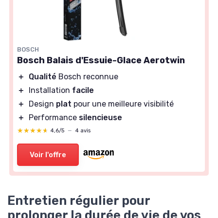
BOSCH
Bosch Balais d'Essuie-Glace Aerotwin
＋
Qualité
Bosch reconnue
＋
Installation
facile
＋
Design
plat
pour une meilleure visibilité
＋
Performance
silencieuse
★★★★★
★★★★★
4,6/5
—
4 avis
Voir l'offre
Entretien régulier pour
prolonger la durée de vie de vos