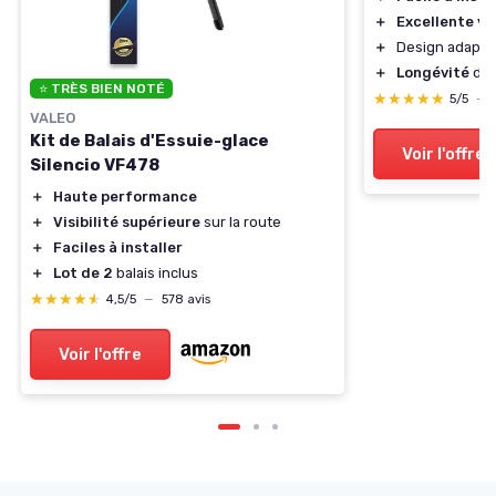
＋
Excellente vis
＋
Design adapté
＋
Longévité
des
⭐ TRÈS BIEN NOTÉ
★★★★★
★★★★★
5/5
—
VALEO
Kit de Balais d'Essuie-glace
Voir l'offre
Silencio VF478
＋
Haute performance
＋
Visibilité supérieure
sur la route
＋
Faciles à installer
＋
Lot de 2
balais inclus
★★★★★
★★★★★
4,5/5
—
578 avis
Voir l'offre