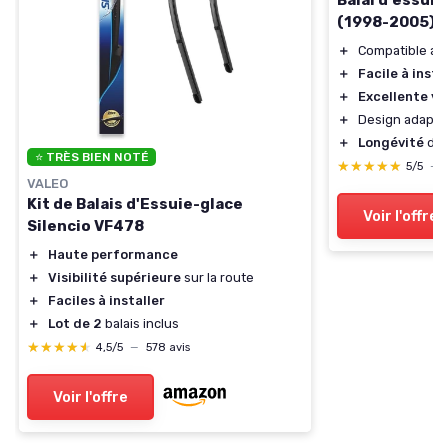
Balai d'essuie
(1998-2005)
＋
Compatible ave
＋
Facile à insta
＋
Excellente vis
＋
Design adapté
＋
Longévité
des
⭐ TRÈS BIEN NOTÉ
★★★★★
★★★★★
5/5
—
VALEO
Kit de Balais d'Essuie-glace
Voir l'offre
Silencio VF478
＋
Haute performance
＋
Visibilité supérieure
sur la route
＋
Faciles à installer
＋
Lot de 2
balais inclus
★★★★★
★★★★★
4,5/5
—
578 avis
Voir l'offre