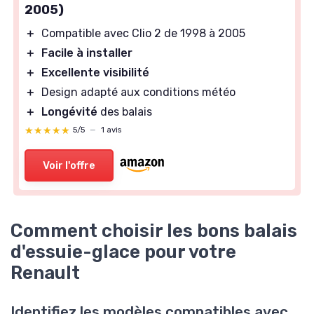
2005)
＋
Compatible avec Clio 2 de 1998 à 2005
＋
Facile à installer
＋
Excellente visibilité
＋
Design adapté aux conditions météo
＋
Longévité
des balais
★★★★★
★★★★★
5/5
—
1 avis
Voir l'offre
Comment choisir les bons balais
d'essuie-glace pour votre
Renault
Identifiez les modèles compatibles avec