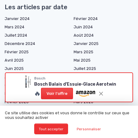
Les articles par date
Janvier 2024
Février 2024
Mars 2024
Juin 2024
Juillet 2024
Août 2024
Décembre 2024
Janvier 2025
Février 2025
Mars 2025
Avril 2025
Mai 2025
Juin 2025
Juillet 2025
Août 2025
Septembre 2025
Bosch
Bosch Balais d'Essuie-Glace Aerotwin
Octobre 2025
Novembre 2025
🔥
Voir l'offre
Décembre 2025
Janvier 2026
Février 2026
Mars 2026
Avril 2026
Mai 2026
Ce site utilise des cookies et vous donne le contrôle sur ceux que
vous souhaitez activer
Juin 2026
Juillet 2026
Août 2026
Tout accepter
Personnaliser