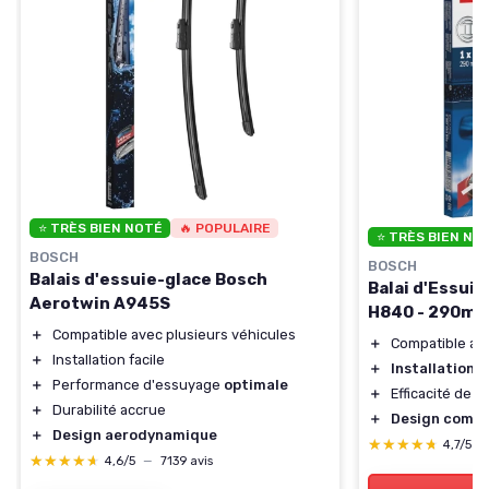
⭐ TRÈS BIEN NOTÉ
🔥 POPULAIRE
⭐ TRÈS BIEN NO
BOSCH
BOSCH
Balais d'essuie-glace Bosch
Balai d'Essui
Aerotwin A945S
H840 - 290m
＋
Compatible avec plusieurs véhicules
＋
Compatible av
＋
Installation facile
＋
Installation f
＋
Performance d'essuyage
optimale
＋
Efficacité de 
＋
Durabilité accrue
＋
Design comp
＋
Design aerodynamique
★★★★★
★★★★★
4,7/5
—
★★★★★
★★★★★
4,6/5
—
7139 avis