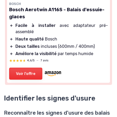
BOSCH
Bosch Aerotwin A116S - Balais d'essuie-
glaces
＋
Facile à installer
avec adaptateur pré-
assemblé
＋
Haute qualité
Bosch
＋
Deux tailles
incluses (600mm / 400mm)
＋
Améliore la visibilité
par temps humide
★★★★★
★★★★★
4,6/5
—
7 avis
Voir l'offre
Identifier les signes d'usure
Reconnaître les signes d'usure des balais