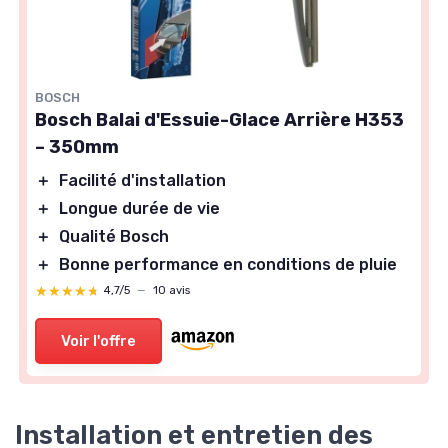
BOSCH
Bosch Balai d'Essuie-Glace Arrière H353
– 350mm
＋
Facilité d'installation
＋
Longue durée de vie
＋
Qualité Bosch
＋
Bonne performance en conditions de pluie
★★★★★
★★★★★
4,7/5
—
10 avis
Voir l'offre
Installation et entretien des