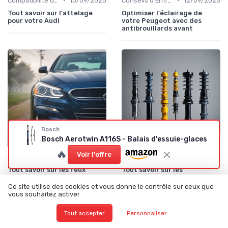
Compatibilité des Pièces
13/09/2025
Conseils d'Entretien Auto
12/09/2025
Tout savoir sur l'attelage
Optimiser l'éclairage de
pour votre Audi
votre Peugeot avec des
antibrouillards avant
Bosch
Bosch Aerotwin A116S - Balais d'essuie-glaces
🔥
Voir l'offre
•
•
Guides d'Installation et de Réparation
12/09/2025
Compatibilité des Pièces
11/09/2025
Tout savoir sur les feux
Tout savoir sur les
antibrouillard avant pour
amortisseurs pour votre
Mercedes
Renault
Ce site utilise des cookies et vous donne le contrôle sur ceux que
vous souhaitez activer
Tout accepter
Personnaliser