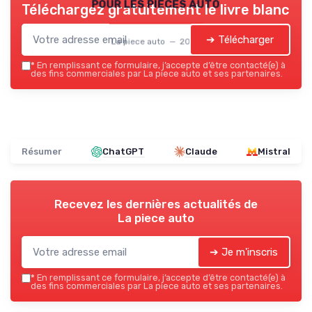
pour les pièces auto
Téléchargez gratuitement le livre blanc
➔ Télécharger
La piece auto — 2026
*
En remplissant ce formulaire, j’accepte d’être contacté(e) à
des fins commerciales par La piece auto et ses partenaires.
Résumer
ChatGPT
Claude
Mistral
Recevez les dernières actualités de
La piece auto
➔ Je m'inscris
*
En remplissant ce formulaire, j’accepte d’être contacté(e) à
des fins commerciales par La piece auto et ses partenaires.