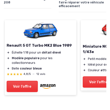
208
faire réparer votre véhicule
efficacement
Renault 5 GT Turbo MK2 Blue 1989
Miniature NO
1/43e
＋
Échelle 1:18 pour un
détail élevé
＋
Modèle populaire
pour les
＋
Petit modèle
d
collectionneurs
＋
Idéal pour
col
＋
Belle
couleur bleue
＋
Couleur
attra
★★★★★
★★★★★
4,8/5
—
12 avis
Voir l'offre
Voir l'offre