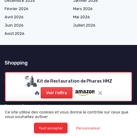
Décembre 2025
Janvier 2026
Février 2026
Mars 2026
Avril 2026
Mai 2026
Juin 2026
Juillet 2026
Août 2026
Shopping
Pièces Mécaniques
Kit de Restauration de Phares HMZ
Électricité et Électronique
Consommables et Entretien
🔥
Voir l'offre
Accessoires et Gadgets
Tuning et Personnalisation
Ce site utilise des cookies et vous donne le contrôle sur ceux que
Motos et Scooters
vous souhaitez activer
Camping-Cars et Vans Aménagés
Tout accepter
Personnaliser
Poids Lourds et Utilitaires