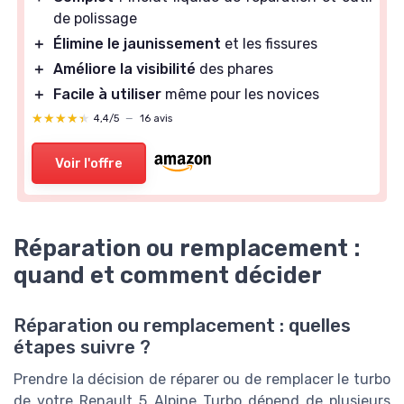
de polissage
＋
Élimine le jaunissement
et les fissures
＋
Améliore la visibilité
des phares
＋
Facile à utiliser
même pour les novices
★★★★★
★★★★★
4,4/5
—
16 avis
Voir l'offre
Réparation ou remplacement :
quand et comment décider
Réparation ou remplacement : quelles
étapes suivre ?
Prendre la décision de réparer ou de remplacer le turbo
de votre Renault 5 Alpine Turbo dépend de plusieurs