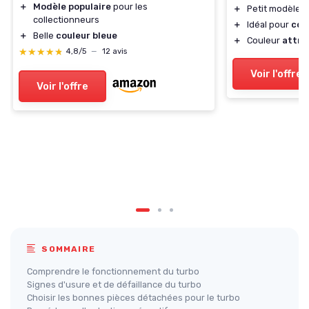
＋
Modèle populaire
pour les
＋
Petit modèle
d
collectionneurs
＋
Idéal pour
col
＋
Belle
couleur bleue
＋
Couleur
attra
★★★★★
★★★★★
4,8/5
—
12 avis
Voir l'offre
Voir l'offre
SOMMAIRE
Comprendre le fonctionnement du turbo
Signes d'usure et de défaillance du turbo
Choisir les bonnes pièces détachées pour le turbo