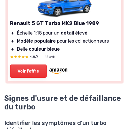
Renault 5 GT Turbo MK2 Blue 1989
＋
Échelle 1:18 pour un
détail élevé
＋
Modèle populaire
pour les collectionneurs
＋
Belle
couleur bleue
★★★★★
★★★★★
4,8/5
—
12 avis
Voir l'offre
Signes d'usure et de défaillance
du turbo
Identifier les symptômes d'un turbo