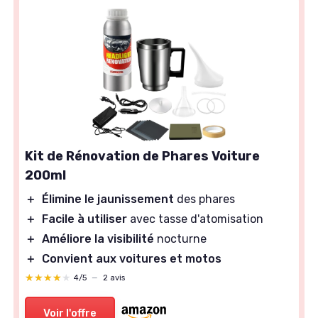
Kit de Rénovation de Phares Voiture
200ml
＋
Élimine le jaunissement
des phares
＋
Facile à utiliser
avec tasse d'atomisation
＋
Améliore la visibilité
nocturne
＋
Convient aux voitures et motos
★★★★★
★★★★★
4/5
—
2 avis
Voir l'offre