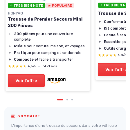
⭐ TRÈS BIEN NO
⭐ TRÈS BIEN NOTÉ
🔥 POPULAIRE
Trousse de Se
HONYAO
Trousse de Premier Secours Mini
＋
Conforme
à l
200 Pièces
＋
Kit complet
d
＋
200 pièces
pour une couverture
＋
Facile à rang
complète
＋
Essentiel
pour
＋
Idéale
pour voiture, maison, et voyages
＋
Outils d'urge
＋
Pratique
pour camping et randonnée
★★★★★
★★★★★
4,8/5
＋
Compacte
et facile à transporter
★★★★★
★★★★★
4,6/5
—
3491 avis
Voir l'offre
Voir l'offre
SOMMAIRE
L'importance d'une trousse de secours dans votre véhicule