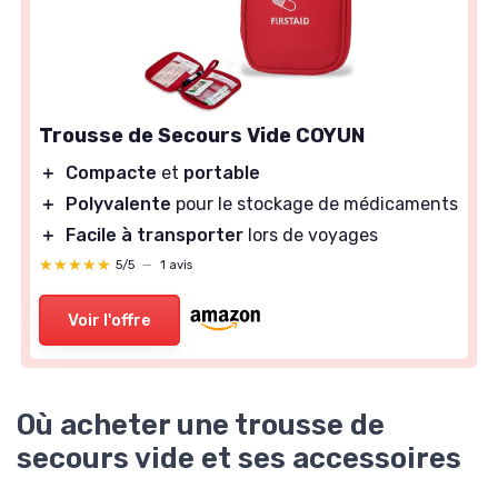
Trousse de Secours Vide COYUN
＋
Compacte
et
portable
＋
Polyvalente
pour le stockage de médicaments
＋
Facile à transporter
lors de voyages
★★★★★
★★★★★
5/5
—
1 avis
Voir l'offre
Où acheter une trousse de
secours vide et ses accessoires