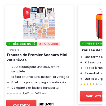
⭐ TRÈS BIEN NO
⭐ TRÈS BIEN NOTÉ
🔥 POPULAIRE
Trousse de Se
HONYAO
Trousse de Premier Secours Mini
＋
Conforme
à l
200 Pièces
＋
Kit complet
d
＋
200 pièces
pour une couverture
＋
Facile à rang
complète
＋
Essentiel
pour
＋
Idéale
pour voiture, maison, et voyages
＋
Outils d'urge
＋
Pratique
pour camping et randonnée
★★★★★
★★★★★
4,8/5
＋
Compacte
et facile à transporter
★★★★★
★★★★★
4,6/5
—
3491 avis
Voir l'offre
Voir l'offre