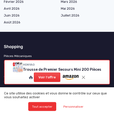
Février 2026
Mars 2026
Avril 2026
Mai 2026
Juin 2026
Juillet 2026
Août 2026
Shopping
Pièces Mécaniques
Électricité et Électronique
HONYAO
Trousse de Premier Secours Mini 200 Pièces
Consommables et Entretien
🔥
Accessoires et Gadgets
Voir l'offre
Tuning et Personnalisation
Motos et Scooters
Ce site utilise des cookies et vous donne le contrôle sur ceux que
Camping-Cars et Vans Aménagés
vous souhaitez activer
Poids Lourds et Utilitaires
Tout accepter
Personnaliser
Véhicules Électriques