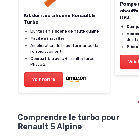
Pompe 
chauffa
Kit durites silicone Renault 5
DS3
Turbo
＋
Compa
＋
Durites en
silicone
de haute qualité
＋
Acces
teur
＋
Facile à installer
de st
＋
Amélioration de la
performance
de
＋
Pièce
refroidissement
ter
＋
Compatible
avec Renault 5 Turbo
Voir 
Phase 2
Voir l'offre
Comprendre le turbo pour
Renault 5 Alpine