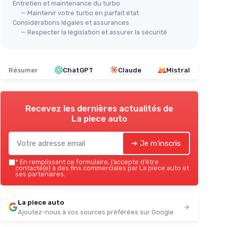
Entretien et maintenance du turbo
— Maintenir votre turbo en parfait état
Considérations légales et assurances
Kit
FRANKBERG
— Respecter la législation et assurer la sécurité
Tu
Turbocompresseur
＋
＋
Améliore les performances du moteur
＋
grâce à un
meilleur apport d'air
Résumer
ChatGPT
Claude
Mistral
＋
pareils
＋
Efficacité énergétique
accrue
＋
Remplacement direct
pour faciliter
＋
l'installation
Recevez les dernières actualités de
La piece auto
Voir l'offre
➔ Je m'inscris
*
En remplissant ce formulaire, j’accepte d’être
contacté(e) à des fins commerciales par La piece auto et
ses partenaires.
La piece auto
Ajoutez-nous à vos sources préférées sur Google