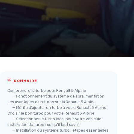
SOMMAIRE
Comprendre le turbo pour Renault 5 Alpine
— Fonctionnement du système de suralimentation
Les avantages d'un turbo sur la Renault 5 Alpine
— Mérite d'ajouter un turbo à votre Renault 5 Alpine
Choisir le bon turbo pour votre Renault 5 Alpine
— Sélectionner le turbo idéal pour votre véhicule
Installation du turbo : ce qu'il faut savoir
— Installation du système turbo : étapes essentielles