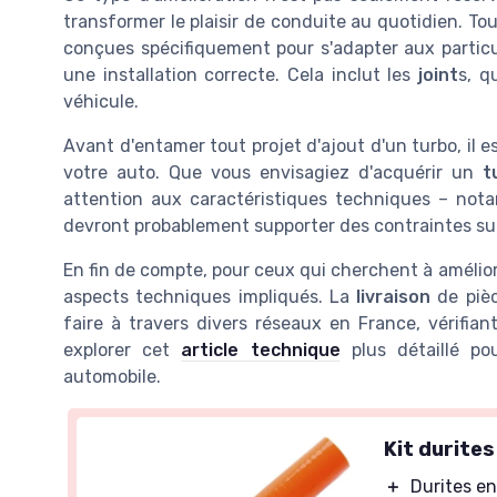
transformer le plaisir de conduite au quotidien. Tout
conçues spécifiquement pour s'adapter aux partic
une installation correcte. Cela inclut les
joint
s, q
véhicule.
Avant d'entamer tout projet d'ajout d'un turbo, il 
votre auto. Que vous envisagiez d'acquérir un
t
attention aux caractéristiques techniques – no
devront probablement supporter des contraintes su
En fin de compte, pour ceux qui cherchent à amélior
aspects techniques impliqués. La
livraison
de pièc
faire à travers divers réseaux en France, vérifian
explorer cet
article technique
plus détaillé po
automobile.
Kit durites
＋
Durites e