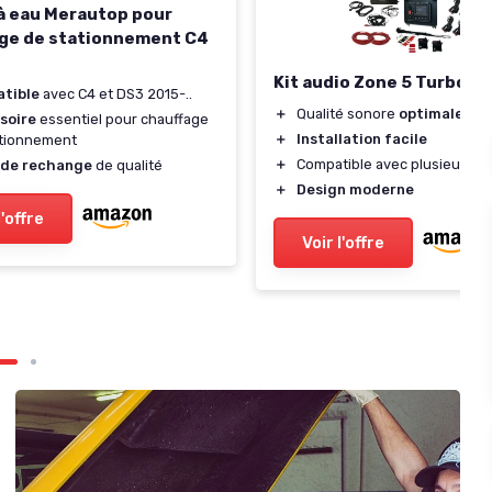
à eau Merautop pour
ge de stationnement C4
Kit audio Zone 5 Turbo
tible
avec C4 et DS3 2015-..
＋
Qualité sonore
optimale
soire
essentiel pour chauffage
＋
Installation facile
ationnement
＋
Compatible avec plusieurs ap
 de rechange
de qualité
＋
Design moderne
l'offre
Voir l'offre