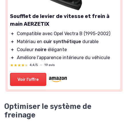
Soufflet de levier de vitesse et frein à
main AERZETIX
＋
Compatible avec Opel Vectra B (1995-2002)
＋
Matériau en
cuir synthétique
durable
＋
Couleur
noire
élégante
＋
Améliore l'apparence intérieure du véhicule
★★★★★
★★★★★
4,4/5
—
19 avis
Voir l'offre
Optimiser le système de
freinage