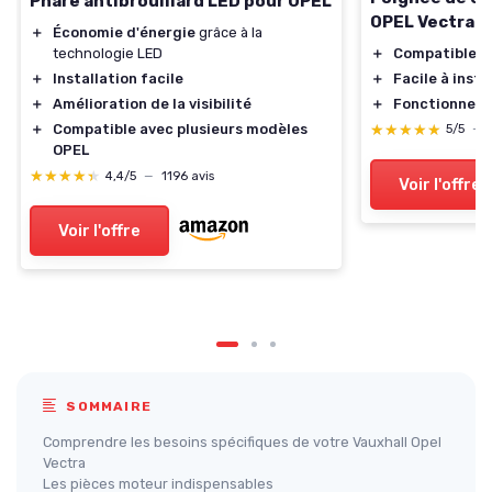
Phare antibrouillard LED pour OPEL
OPEL Vectra C
＋
Économie d'énergie
grâce à la
＋
Compatible
av
technologie LED
＋
Facile à insta
＋
Installation facile
＋
Fonctionnel
p
＋
Amélioration de la visibilité
★★★★★
★★★★★
＋
Compatible avec plusieurs modèles
5/5
—
OPEL
★★★★★
★★★★★
4,4/5
—
1196 avis
Voir l'offre
Voir l'offre
SOMMAIRE
Comprendre les besoins spécifiques de votre Vauxhall Opel
Vectra
Les pièces moteur indispensables