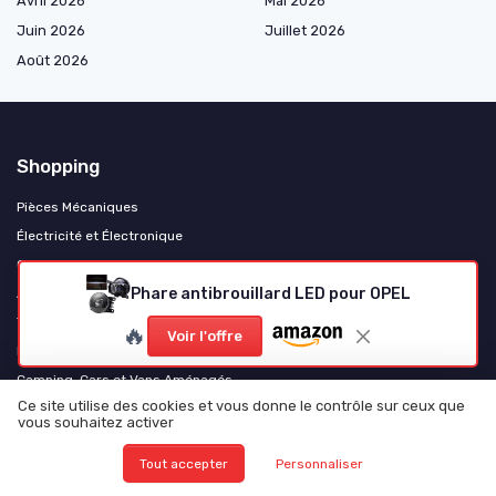
Avril 2026
Mai 2026
Juin 2026
Juillet 2026
Août 2026
Shopping
Pièces Mécaniques
Électricité et Électronique
Consommables et Entretien
Phare antibrouillard LED pour OPEL
Accessoires et Gadgets
Tuning et Personnalisation
🔥
Voir l'offre
Motos et Scooters
Camping-Cars et Vans Aménagés
Ce site utilise des cookies et vous donne le contrôle sur ceux que
Poids Lourds et Utilitaires
vous souhaitez activer
Véhicules Électriques
Tout accepter
Personnaliser
Levage et équipement d'atelier