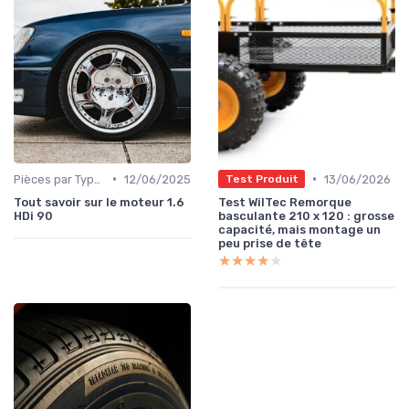
•
•
Pièces par Type (Freins, Moteur, etc.)
12/06/2025
13/06/2026
Test Produit
Tout savoir sur le moteur 1.6
Test WilTec Remorque
HDi 90
basculante 210 x 120 : grosse
capacité, mais montage un
peu prise de tête
★★★★★
★★★★★