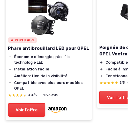
🔥 POPULAIRE
Poignée de cof
Phare antibrouillard LED pour OPEL
OPEL Vectra C
＋
Économie d'énergie
grâce à la
＋
Compatible
av
technologie LED
＋
Facile à insta
＋
Installation facile
＋
Fonctionnel
p
＋
Amélioration de la visibilité
★★★★★
★★★★★
＋
Compatible avec plusieurs modèles
5/5
—
OPEL
★★★★★
★★★★★
4,4/5
—
1196 avis
Voir l'offre
Voir l'offre