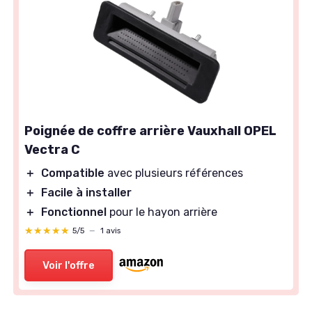
Poignée de coffre arrière Vauxhall OPEL
Vectra C
＋
Compatible
avec plusieurs références
＋
Facile à installer
＋
Fonctionnel
pour le hayon arrière
★★★★★
★★★★★
5/5
—
1 avis
Voir l'offre