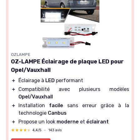
OZLAMPE
OZ-LAMPE Éclairage de plaque LED pour
Opel/Vauxhall
＋
Éclairage à
LED
performant
＋
Compatibilité avec plusieurs modèles
Opel/Vauxhall
＋
Installation
facile
sans erreur grâce à la
technologie
Canbus
＋
Propose un look
moderne
et
éclairant
★★★★★
★★★★★
4,4/5
—
143 avis