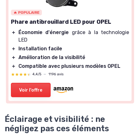
🔥 POPULAIRE
Phare antibrouillard LED pour OPEL
＋
Économie d'énergie
grâce à la technologie
LED
＋
Installation facile
＋
Amélioration de la visibilité
＋
Compatible avec plusieurs modèles OPEL
★★★★★
★★★★★
4,4/5
—
1196 avis
Voir l'offre
Éclairage et visibilité : ne
négligez pas ces éléments