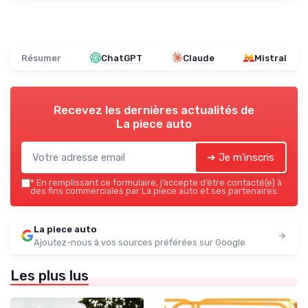
Résumer
ChatGPT
Claude
Mistral
Recevez les dernières actualités de
La piece auto
➔ Je m'inscris
*
En remplissant ce formulaire, j’accepte d’être contacté(e) à
des fins commerciales par La piece auto et ses partenaires.
La piece auto
Ajoutez-nous à vos sources préférées sur Google
Les plus lus