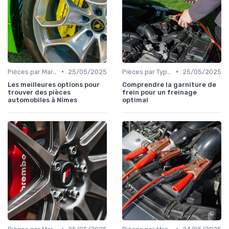
•
•
Pièces par Marque de Voiture
25/05/2025
Pièces par Type (Freins, Moteur, etc.)
25/05/2025
Les meilleures options pour
Comprendre la garniture de
trouver des pièces
frein pour un freinage
automobiles à Nîmes
optimal
•
•