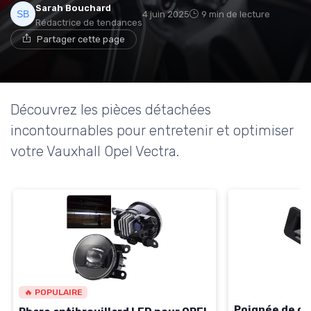
Sarah Bouchard
4 juin 2025
9 min de lecture
Rédactrice de tendances
Partager cette page
Découvrez les pièces détachées
incontournables pour entretenir et optimiser
votre Vauxhall Opel Vectra.
🔥 POPULAIRE
Poignée de cof