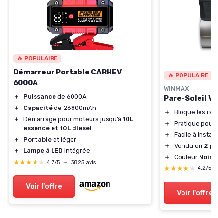
🔥 POPULAIRE
Démarreur Portable CARHEV
🔥 POPULAIRE
6000A
WINMAX
＋
Puissance
de 6000A
Pare-Soleil V
＋
Capacité
de 26800mAh
＋
Bloque les ra
＋
Démarrage pour moteurs jusqu’à
10L
＋
Pratique pour
essence et 10L diesel
＋
Facile à install
＋
Portable
et léger
＋
Vendu en
2 pi
＋
Lampe à LED
intégrée
＋
Couleur
Noire
★★★★★
★★★★★
4,3/5
—
3825 avis
★★★★★
★★★★★
4,2/5
Voir l'offre
Voir l'offre