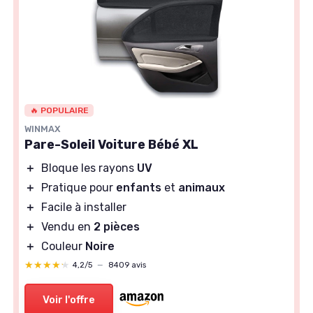
🔥 POPULAIRE
WINMAX
Pare-Soleil Voiture Bébé XL
＋
Bloque les rayons
UV
＋
Pratique pour
enfants
et
animaux
＋
Facile à installer
＋
Vendu en
2 pièces
＋
Couleur
Noire
★★★★★
★★★★★
4,2/5
—
8409 avis
Voir l'offre