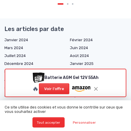
Les articles par date
Janvier 2024
Février 2024
Mars 2024
Juin 2024
Juillet 2024
Août 2024
Décembre 2024
Janvier 2025
Février 2025
Mars 2025
Batterie AGM Gel 12V 55Ah
Avril 2025
Mai 2025
🔥
Juin 2025
Juillet 2025
Voir l'offre
Août 2025
Septembre 2025
Octobre 2025
Novembre 2025
Ce site utilise des cookies et vous donne le contrôle sur ceux que
Décembre 2025
Janvier 2026
vous souhaitez activer
Février 2026
Mars 2026
Tout accepter
Personnaliser
Avril 2026
Mai 2026