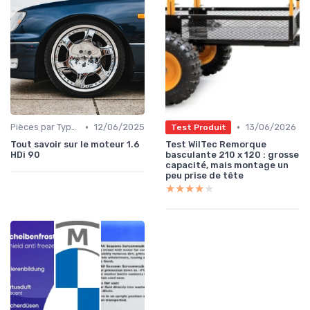
•
•
Pièces par Type (Freins, Moteur, etc.)
12/06/2025
13/06/2026
Test Produit
Tout savoir sur le moteur 1.6
Test WilTec Remorque
HDi 90
basculante 210 x 120 : grosse
capacité, mais montage un
peu prise de tête
★★★★★
★★★★★