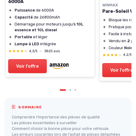
6000A
WINMAX
＋
Puissance
de 6000A
Pare-Soleil V
＋
Capacité
de 26800mAh
＋
Bloque les ra
＋
Démarrage pour moteurs jusqu’à
10L
＋
Pratique pour
essence et 10L diesel
＋
Facile à install
＋
Portable
et léger
＋
Vendu en
2 pi
＋
Lampe à LED
intégrée
＋
Couleur
Noire
★★★★★
★★★★★
4,3/5
—
3825 avis
★★★★★
★★★★★
4,2/5
Voir l'offre
Voir l'offre
SOMMAIRE
Comprendre l'importance des pièces de qualité
Les pièces essentielles à surveiller
Comment choisir la bonne pièce pour votre véhicule
Les erreurs courantes lors de l'achat de pièces détachées