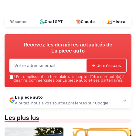
Résumer
ChatGPT
Claude
Mistral
Recevez les dernières actualités de
La piece auto
➔ Je m'inscris
*
En remplissant ce formulaire, j’accepte d’être contacté(e) à
des fins commerciales par La piece auto et ses partenaires.
La piece auto
Ajoutez-nous à vos sources préférées sur Google
Les plus lus