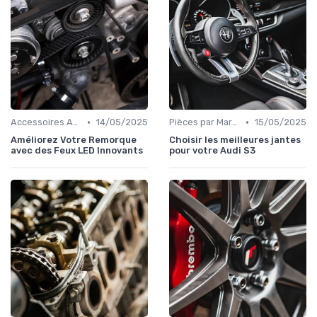
•
•
Accessoires Auto
14/05/2025
Pièces par Marque de Voiture
15/05/2025
Améliorez Votre Remorque
Choisir les meilleures jantes
avec des Feux LED Innovants
pour votre Audi S3