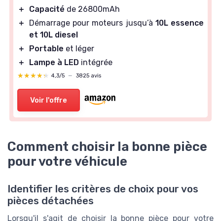
＋
Capacité
de 26800mAh
＋
Démarrage pour moteurs jusqu’à
10L essence
et 10L diesel
＋
Portable
et léger
＋
Lampe à LED
intégrée
★★★★★
★★★★★
4,3/5
—
3825 avis
Voir l'offre
Comment choisir la bonne pièce
pour votre véhicule
Identifier les critères de choix pour vos
pièces détachées
Lorsqu'il s'agit de choisir la bonne pièce pour votre