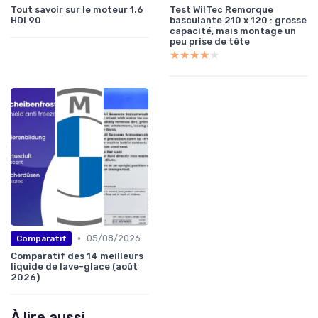
Tout savoir sur le moteur 1.6
Test WilTec Remorque
HDi 90
basculante 210 x 120 : grosse
capacité, mais montage un
peu prise de tête
★★★★★
★★★★★
•
05/08/2026
Comparatif
Comparatif des 14 meilleurs
liquide de lave-glace (août
2026)
À lire aussi