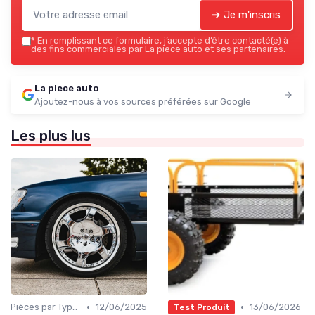
➔ Je m'inscris
*
En remplissant ce formulaire, j’accepte d’être contacté(e) à
des fins commerciales par La piece auto et ses partenaires.
La piece auto
Ajoutez-nous à vos sources préférées sur Google
Les plus lus
•
•
Pièces par Type (Freins, Moteur, etc.)
12/06/2025
13/06/2026
Test Produit