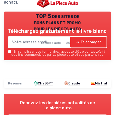
achats.
TOP 5 des sites de
bons plans et promo
pour les pièces auto
Téléchargez gratuitement le livre blanc
➔ Télécharger
La piece auto — 2026
*
En remplissant ce formulaire, j’accepte d’être contacté(e) à
des fins commerciales par La piece auto et ses partenaires.
Résumer
ChatGPT
Claude
Mistral
Recevez les dernières actualités de
La piece auto