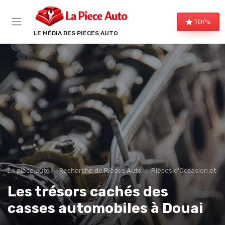
Panneau de gestion des cookies
TOPs
LE MÉDIA DES PIECES AUTO
La piece auto
Recherche de Pièces Auto
Pièces d'Occasion et R
Les trésors cachés des
casses automobiles à Douai