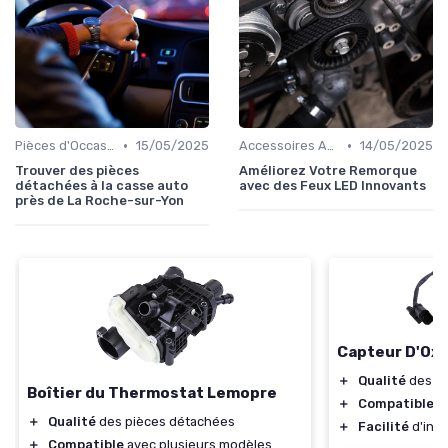
•
•
Pièces d'Occasion et Reconditionnées
15/05/2025
Accessoires Auto
14/05/2025
Trouver des pièces
Améliorez Votre Remorque
détachées à la casse auto
avec des Feux LED Innovants
près de La Roche-sur-Yon
Capteur D'Ox
＋
Qualité
des pi
Boîtier du Thermostat Lemopre
＋
Compatible
av
＋
Qualité
des pièces détachées
＋
Facilité
d'inst
＋
Compatible
avec plusieurs modèles