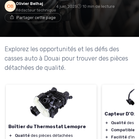
Olivier Belhaj
4 juin 2025
10 min de lecture
Rédacteur technique
Partager cette page
Explorez les opportunités et les défis des
casses auto à Douai pour trouver des pièces
détachées de qualité.
Capteur D'Ox
＋
Qualité
des pi
Boîtier du Thermostat Lemopre
＋
Compatible
av
＋
Qualité
des pièces détachées
＋
Facilité
d'inst