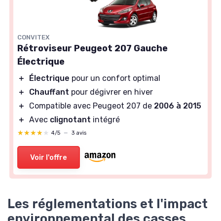
CONVITEX
Rétroviseur Peugeot 207 Gauche
Électrique
＋
Électrique
pour un confort optimal
＋
Chauffant
pour dégivrer en hiver
＋
Compatible avec Peugeot 207 de
2006 à 2015
＋
Avec
clignotant
intégré
★★★★★
★★★★★
4/5
—
3 avis
Voir l'offre
Les réglementations et l'impact
environnemental des casses