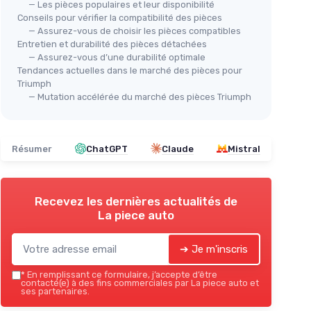
— Les pièces populaires et leur disponibilité
Support de Navigation Moto Noir
Conseils pour vérifier la compatibilité des pièces
— Assurez-vous de choisir les pièces compatibles
Premium
⭐ 
Entretien et durabilité des pièces détachées
＋
Compatible avec
Triumph Tiger 900
Tro
— Assurez-vous d’une durabilité optimale
Rally Pro 2020
Tendances actuelles dans le marché des pièces pour
de 
 Moto
＋
Robuste
et durable
Triumph
＋
— Mutation accélérée du marché des pièces Triumph
＋
Accessoire de remplacement
de
é
qualité
e confort
＋
modèles
Voir l'offre
Résumer
ChatGPT
Claude
Mistral
＋
ris
＋
ications
Recevez les dernières actualités de
★★
★★
La piece auto
➔ Je m'inscris
*
En remplissant ce formulaire, j’accepte d’être
contacté(e) à des fins commerciales par La piece auto et
ses partenaires.