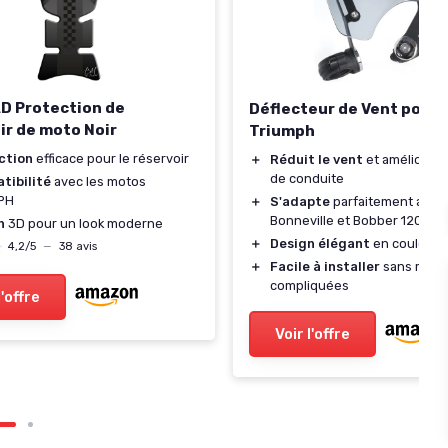
D Protection de
Déflecteur de Vent pour
ir de moto Noir
Triumph
ction
efficace pour le réservoir
＋
Réduit le vent
et améliore l
de conduite
tibilité
avec les motos
PH
＋
S'adapte
parfaitement aux 
Bonneville et Bobber 1200
n
3D pour un look moderne
＋
Design élégant
en couleur g
★
★
4,2/5
—
38 avis
＋
Facile à installer
sans modif
compliquées
l'offre
Voir l'offre