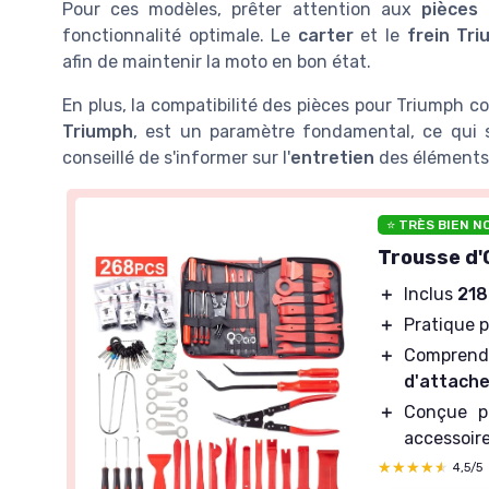
Pour ces modèles, prêter attention aux
pièces 
fonctionnalité optimale. Le
carter
et le
frein Tr
afin de maintenir la moto en bon état.
En plus, la compatibilité des pièces pour Triumph 
Triumph
, est un paramètre fondamental, ce qui se
conseillé de s'informer sur l'
entretien
des éléments
⭐ TRÈS BIEN N
Trousse d'
＋
Inclus
218
＋
Pratique p
＋
Compren
d'attach
＋
Conçue p
accessoir
★★★★★
★★★★★
4,5/5