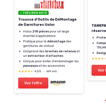
oir
⭐ TRÈS BIEN NOTÉ
900
Trousse d'Outils de DéMontage
de Garnitures Uolor
TANKPA
réservo
＋
Inclus
218 pièces
pour un large
éventail d'applications
＋
Prote
＋
Pratique pour le
démontage
des
＋
Compa
garnitures de voiture
TRIUM
＋
Comprend des
broches de retenue
et
＋
Desig
un
extracteur d'attaches
★★★★
★★★★
＋
Conçue pour éviter d'endommager les
panneaux
et les accessoires
Voir 
★★★★★
★★★★★
4,5/5
—
659 avis
Voir l'offre