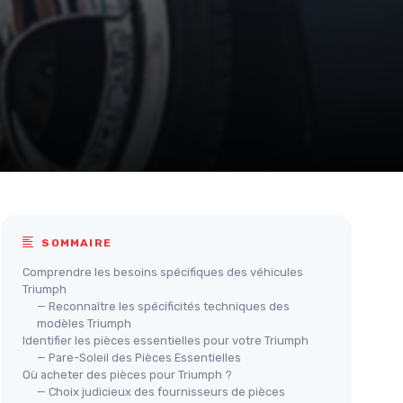
SOMMAIRE
Comprendre les besoins spécifiques des véhicules
Triumph
— Reconnaître les spécificités techniques des
modèles Triumph
Identifier les pièces essentielles pour votre Triumph
— Pare-Soleil des Pièces Essentielles
Où acheter des pièces pour Triumph ?
— Choix judicieux des fournisseurs de pièces