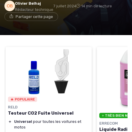
Olivier Belhaj
7 juillet 2024
14 min de lecture
Rédacteur technique
Partager cette page
🔥 POPULAIRE
RELD
Testeur CO2 Fuite Universel
⭐ TRÈS BIEN NO
＋
Universel
pour toutes les voitures et
ERRECOM
motos
Liquide Radia