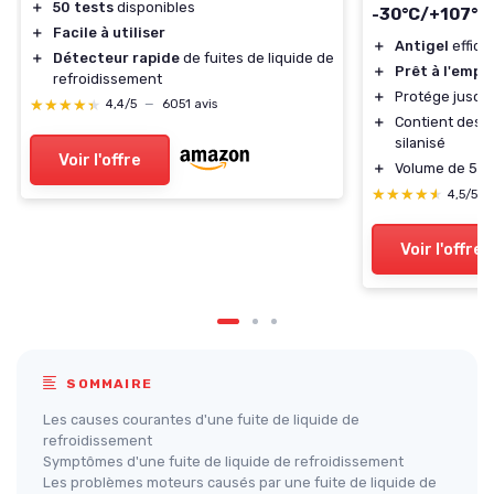
＋
50 tests
disponibles
-30°C/+107°C
＋
Facile à utiliser
＋
Antigel
effica
＋
Détecteur rapide
de fuites de liquide de
＋
Prêt à l'emplo
refroidissement
＋
Protége jusqu
★★★★★
★★★★★
4,4/5
—
6051 avis
＋
Contient des
i
silanisé
Voir l'offre
＋
Volume de 5 li
★★★★★
★★★★★
4,5/5
Voir l'offre
SOMMAIRE
Les causes courantes d'une fuite de liquide de
refroidissement
Symptômes d'une fuite de liquide de refroidissement
Les problèmes moteurs causés par une fuite de liquide de