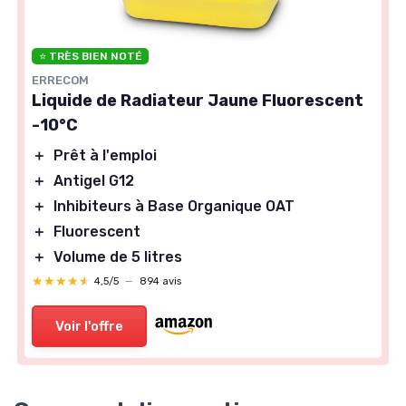
⭐ TRÈS BIEN NOTÉ
ERRECOM
Liquide de Radiateur Jaune Fluorescent
-10°C
＋
Prêt à l'emploi
＋
Antigel G12
＋
Inhibiteurs à Base Organique OAT
＋
Fluorescent
＋
Volume de 5 litres
★★★★★
★★★★★
4,5/5
—
894 avis
Voir l'offre