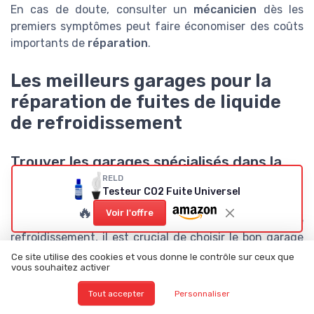
En cas de doute, consulter un
mécanicien
dès les
premiers symptômes peut faire économiser des coûts
importants de
réparation
.
Les meilleurs garages pour la
réparation de fuites de liquide
de refroidissement
Trouver les garages spécialisés dans la
réparation des fuites de liquide de
RELD
Testeur CO2 Fuite Universel
refroidissement
🔥
Voir l'offre
En matière de réparation de fuite de liquide de
refroidissement, il est crucial de choisir le bon garage
pour garantir une réparation efficace et durable. Un
Ce site utilise des cookies et vous donne le contrôle sur ceux que
vous souhaitez activer
bon point de départ est de vérifier les avis et
recommandations en ligne. Des plateformes comme
Tout accepter
Personnaliser
Google Reviews ou encore Trustpilot peuvent donner