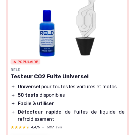
🔥 POPULAIRE
RELD
Testeur CO2 Fuite Universel
＋
Universel
pour toutes les voitures et motos
＋
50 tests
disponibles
＋
Facile à utiliser
＋
Détecteur rapide
de fuites de liquide de
refroidissement
★★★★★
★★★★★
4,4/5
—
6051 avis