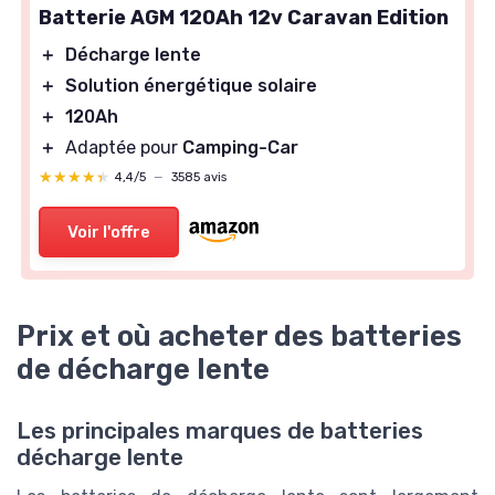
Batterie AGM 120Ah 12v Caravan Edition
＋
Décharge lente
＋
Solution énergétique solaire
＋
120Ah
＋
Adaptée pour
Camping-Car
★★★★★
★★★★★
4,4/5
—
3585 avis
Voir l'offre
Prix et où acheter des batteries
de décharge lente
Les principales marques de batteries
décharge lente