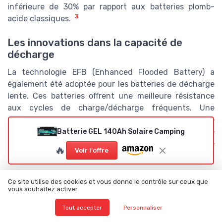
inférieure de 30% par rapport aux batteries plomb-
3
acide classiques.
Les innovations dans la capacité de
décharge
La technologie EFB (Enhanced Flooded Battery) a
également été adoptée pour les batteries de décharge
lente. Ces batteries offrent une meilleure résistance
aux cycles de charge/décharge fréquents. Une
recherche publiée par
Batteries International
indique
que l'EFB permet une augmentation de 50% du nombre
Batterie GEL 140Ah Solaire Camping
de cycles de DOD (Depth of Discharge) sans perte
🔥
Voir l'offre
4
significative de capacité.
Les technologies de gestion intelligente
Ce site utilise des cookies et vous donne le contrôle sur ceux que
vous souhaitez activer
Enfin, l'essor des technologies de gestion intelligente
Tout accepter
Personnaliser
des batteries permet d'optimiser la performance et la
durée de vie. Les systèmes de
Battery Management