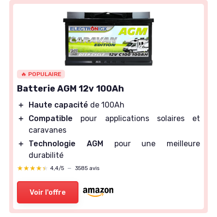
🔥 POPULAIRE
Batterie AGM 12v 100Ah
＋
Haute capacité
de 100Ah
＋
Compatible
pour applications solaires et
caravanes
＋
Technologie AGM
pour une meilleure
durabilité
★★★★★
★★★★★
4,4/5
—
3585 avis
Voir l'offre