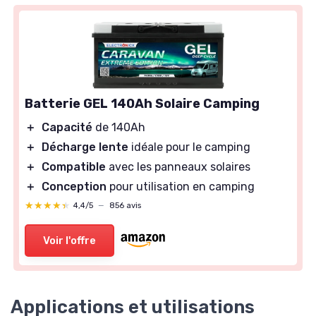
Batterie GEL 140Ah Solaire Camping
＋
Capacité
de 140Ah
＋
Décharge lente
idéale pour le camping
＋
Compatible
avec les panneaux solaires
＋
Conception
pour utilisation en camping
★★★★★
★★★★★
4,4/5
—
856 avis
Voir l'offre
Applications et utilisations