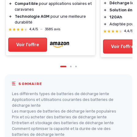
＋
Décharge len
＋
Compatible
pour applications solaires et
caravanes
＋
Solution éner
＋
Technologie AGM
pour une meilleure
＋
120Ah
durabilité
＋
Adaptée pour
★★★★★
★★★★★
4,4/5
—
3585 avis
★★★★★
★★★★★
4,4/5
Voir l'offre
Voir l'offre
SOMMAIRE
Les différents types de batteries de décharge lente
Applications et utilisations courantes des batteries de
décharge lente
Les marques de batteries de décharge lente populaires
Prix et où acheter des batteries de décharge lente
Entretien et stockage des batteries de décharge lente
Comment optimiser la capacité et la durée de vie des
batteries de décharge lente