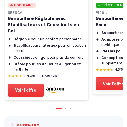
🔥 POPULAIRE
⭐ TRÈS BIEN NO
NEENCA
PICSIL
Genouillère Réglable avec
Genouillères 
Stabilisateurs et Coussinets en
5mm
Gel
＋
Support renf
＋
Réglable
pour un confort personnalisé
＋
Adaptées pou
athlétique
＋
Stabilisateurs latéraux
pour un soutien
accru
＋
Idéales pour 
＋
Coussinets en gel
pour plus de confort
＋
Conception r
supplémentai
＋
Idéale pour les douleurs au genou
et
l'arthrite
★★★★★
★★★★★
4,5/5
★★★★★
★★★★★
4,3/5
—
11236 avis
Voir l'offre
Voir l'offre
SOMMAIRE