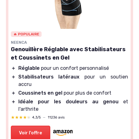
🔥 POPULAIRE
NEENCA
Genouillère Réglable avec Stabilisateurs
et Coussinets en Gel
＋
Réglable
pour un confort personnalisé
＋
Stabilisateurs latéraux
pour un soutien
accru
＋
Coussinets en gel
pour plus de confort
＋
Idéale pour les douleurs au genou
et
l'arthrite
★★★★★
★★★★★
4,3/5
—
11236 avis
Voir l'offre