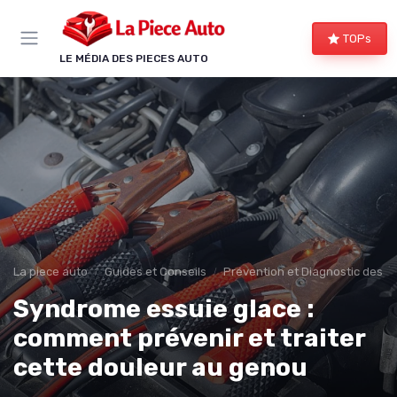
Panneau de gestion des cookies
TOPs
LE MÉDIA DES PIECES AUTO
La piece auto
Guides et Conseils
Prévention et Diagnostic des 
Syndrome essuie glace :
comment prévenir et traiter
cette douleur au genou