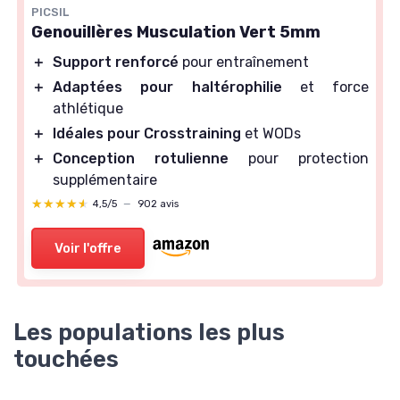
PICSIL
Genouillères Musculation Vert 5mm
＋
Support renforcé
pour entraînement
＋
Adaptées pour haltérophilie
et force
athlétique
＋
Idéales pour Crosstraining
et WODs
＋
Conception rotulienne
pour protection
supplémentaire
★★★★★
★★★★★
4,5/5
—
902 avis
Voir l'offre
Les populations les plus
touchées