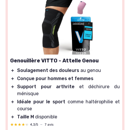
Genouillère VITTO - Attelle Genou
＋
Soulagement des douleurs
au genou
＋
Conçue pour hommes et femmes
＋
Support pour arthrite
et déchirure du
ménisque
＋
Idéale pour le sport
comme haltérophilie et
course
＋
Taille M
disponible
★★★★★
★★★★★
4,3/5
—
7 avis