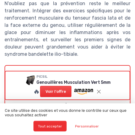
N'oubliez pas que la prévention reste le meilleur
traitement. Intégrer des exercices spécifiques pour le
renforcement musculaire du tenseur fascia lata et de
la face externe du genou, utiliser régulièrement de la
glace pour diminuer les inflammations après vos
entraînements, et surveiller les premiers signes de
douleur peuvent grandement vous aider à éviter le
syndrome bandelette ilio-tibiale.
Voir les tests de notre rédaction
PICSIL
Genouillères Musculation Vert 5mm
🔥
NEENCA
Voir l'offre
Test NEENCA
Genouillère
Ce site utilise des cookies et vous donne le contrôle sur ceux que
Rotulienne
vous souhaitez activer
Réglable : du
Tout accepter
Personnaliser
maintien sérieux
pour genou en