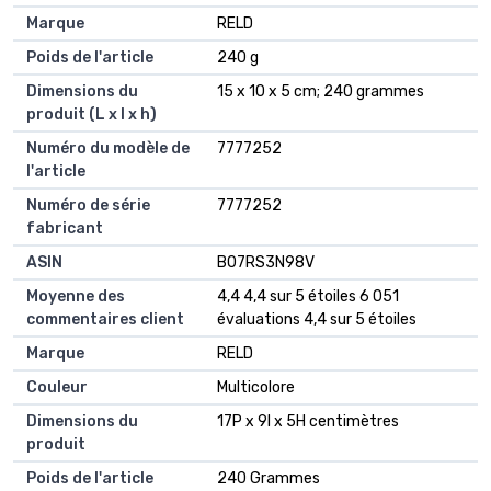
Marque
‎RELD
Poids de l'article
‎240 g
Dimensions du
‎15 x 10 x 5 cm; 240 grammes
produit (L x l x h)
Numéro du modèle de
‎7777252
l'article
Numéro de série
‎7777252
fabricant
ASIN
B07RS3N98V
Moyenne des
4,4 4,4 sur 5 étoiles 6 051
commentaires client
évaluations 4,4 sur 5 étoiles
Marque
RELD
Couleur
Multicolore
Dimensions du
17P x 9l x 5H centimètres
produit
Poids de l'article
240 Grammes