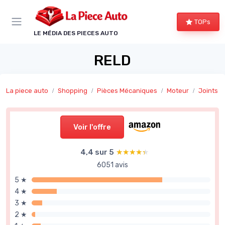
Panneau de gestion des cookies
TOPs
LE MÉDIA DES PIECES AUTO
RELD
La piece auto
Shopping
Pièces Mécaniques
Moteur
Joints e
Voir l'offre
4,4 sur 5
★★★★★
★★★★★
6051 avis
5 ★
4 ★
3 ★
2 ★