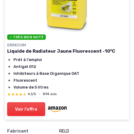
⭐ TRÈS BIEN NOTÉ
ERRECOM
Liquide de Radiateur Jaune Fluorescent -10°C
＋
Prêt à l'emploi
＋
Antigel G12
＋
Inhibiteurs à Base Organique OAT
＋
Fluorescent
＋
Volume de 5 litres
★★★★★
★★★★★
4,5/5
—
894 avis
Voir l'offre
Fabricant
‎RELD