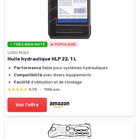
⭐ TRÈS BIEN NOTÉ
🔥 POPULAIRE
LIQUI MOLY
Huile hydraulique HLP 22, 1 L
＋
Performance
fiable pour systèmes hydrauliques
＋
Compatibilité
avec divers équipements
＋
Facilité
d'utilisation et de stockage
★★★★★
★★★★★
4,7/5
—
1056 avis
Voir l'offre