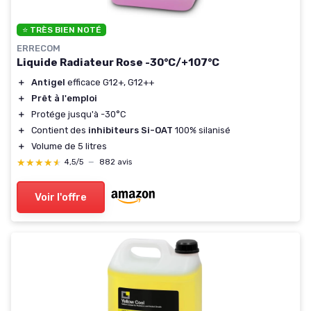
⭐ TRÈS BIEN NOTÉ
ERRECOM
Liquide Radiateur Rose -30°C/+107°C
＋
Antigel
efficace G12+, G12++
＋
Prêt à l'emploi
＋
Protége jusqu'à -30°C
＋
Contient des
inhibiteurs Si-OAT
100% silanisé
＋
Volume de 5 litres
★★★★★
★★★★★
4,5/5
—
882 avis
Voir l'offre