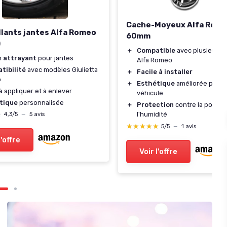
Cache-Moyeux Alfa Rom
lants jantes Alfa Romeo
60mm
)
＋
Compatible
avec plusieurs 
n
attrayant
pour jantes
Alfa Romeo
tibilité
avec modèles Giulietta
＋
Facile à installer
o
＋
Esthétique
améliorée pour 
 à appliquer et à enlever
véhicule
tique
personnalisée
＋
Protection
contre la poussi
★
★
l'humidité
4,3/5
—
5 avis
★★★★★
★★★★★
5/5
—
1 avis
l'offre
Voir l'offre