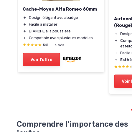
Cache-Moyeu Alfa Romeo 60mm
＋
Design élégant avec badge
Autocol
＋
Facile à installer
(Rouge
es
＋
ÉTANCHE à la poussière
＋
Desig
＋
Compatible avec plusieurs modèles
＋
Compa
★★★★★
★★★★★
5/5
—
4 avis
et Mit
＋
Facile
Voir l'offre
＋
Esthé
★★★★
★★★★
Voir 
Comprendre l'importance des