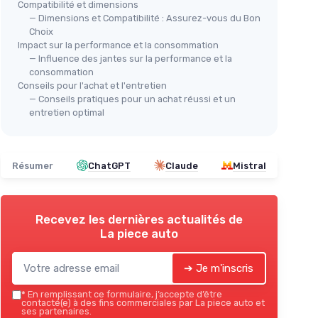
Compatibilité et dimensions
— Dimensions et Compatibilité : Assurez-vous du Bon
Cache-Moyeu Alfa Romeo 60mm
Choix
eo
＋
Design élégant avec badge
Aut
Impact sur la performance et la consommation
— Influence des jantes sur la performance et la
＋
Facile à installer
(Ro
modèles
consommation
＋
ÉTANCHE à la poussière
＋
Conseils pour l'achat et l'entretien
＋
Compatible avec plusieurs modèles
＋
— Conseils pratiques pour un achat réussi et un
★★★★★
★★★★★
5/5
—
4 avis
e
entretien optimal
le
＋
F
Voir l'offre
＋
ère et
★★
★★
Résumer
ChatGPT
Claude
Mistral
Recevez les dernières actualités de
La piece auto
➔ Je m'inscris
*
En remplissant ce formulaire, j’accepte d’être
contacté(e) à des fins commerciales par La piece auto et
ses partenaires.