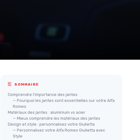
SOMMAIRE
Comprendre l'importance des jantes
— Pourquoi les jantes sont essentielles sur votre Alfa
Romeo
Matériaux des jantes : aluminium vs acier
— Mieux comprendre les matériaux des jantes
Design et style : personnalisez votre Giulietta
— Personnalisez votre Alfa Romeo Giulietta avec
Style