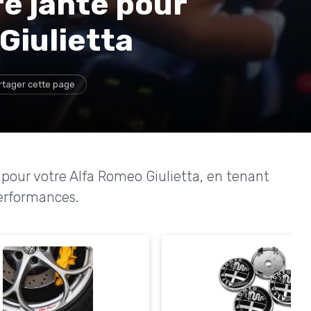
re jante pour
Giulietta
rtager cette page
pour votre Alfa Romeo Giulietta, en tenant
erformances.