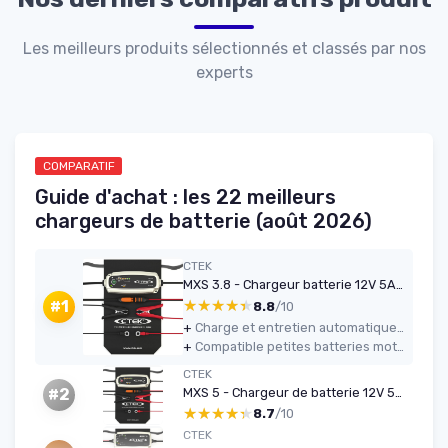
Les meilleurs produits sélectionnés et classés par nos
experts
COMPARATIF
Guide d'achat : les 22 meilleurs
chargeurs de batterie (août 2026)
CTEK
MXS 3.8 - Chargeur batterie 12V 5A (auto & moto) prise EU
★★★★★
★★★★★
#1
8.8
/10
+
Charge et entretien automatiques, on peut le laisser branché longtemps sans surveiller
+
Compatible petites batteries moto et batteries auto, avec mode froid/AGM pratique l’hiver
CTEK
MXS 5 - Chargeur de batterie 12V 5A (EU)
#2
★★★★★
★★★★★
8.7
/10
CTEK