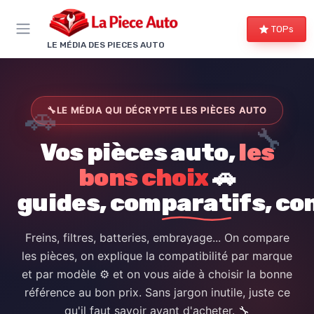
Panneau de gestion des cookies
TOPs
LE MÉDIA DES PIECES AUTO
🚗
🔧
LE MÉDIA QUI DÉCRYPTE LES PIÈCES AUTO
🔧
Vos pièces auto,
les
bons choix
🚗
guides, comparatifs, co
Freins, filtres, batteries, embrayage... On compare
les pièces, on explique la compatibilité par marque
et par modèle ⚙️ et on vous aide à choisir la bonne
référence au bon prix. Sans jargon inutile, juste ce
qu'il faut savoir avant d'acheter. 🔧