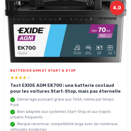
4.0
BATTERIES AGM ET START & STOP
★★★★★
★★★★★
Test EXIDE AGM EK700 : une batterie costaud
pour les voitures Start-Stop, mais pas éternelle
Démarrage puissant grâce aux 760A, même par temps
froid
Bien adaptée aux systèmes Start-Stop et aux trajets
urbains fréquents
Marque reconnue, compatibilité large avec de nombreux
véhicules modernes