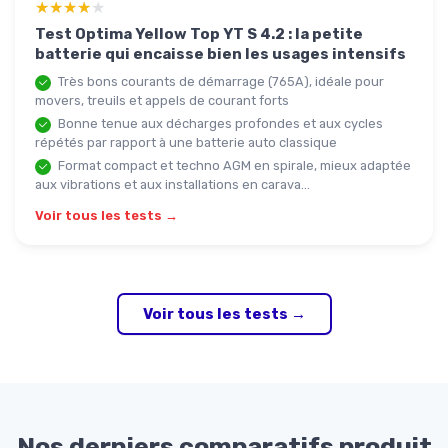
★★★★★
★★★★★
Test Optima Yellow Top YT S 4.2 : la petite
batterie qui encaisse bien les usages intensifs
Très bons courants de démarrage (765A), idéale pour
movers, treuils et appels de courant forts
Bonne tenue aux décharges profondes et aux cycles
répétés par rapport à une batterie auto classique
Format compact et techno AGM en spirale, mieux adaptée
aux vibrations et aux installations en carava...
Voir tous les tests →
Voir tous les tests →
Nos derniers comparatifs produit