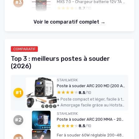
MXS 7.0 – Chargeur batterie 12V 7A (automatique) prise EU
#3
★★★★★
★★★★★
8.7
/10
Voir le comparatif complet →
COMPARATIF
Top 3 : meilleurs postes à souder
(2026)
STAHLWERK
Poste à souder ARC 200 MD (200 A MMA)
★★★★★
★★★★★
#1
8.5
/10
+
Poste compact et léger, facile à transporter et à ranger
+
Amorçage facile grâce au Hotstart et arc globalement stable
STAHLWERK
Poste à souder ARC 200 MMA - 200 A, sans gaz, compact
#2
★★★★★
★★★★★
8.5
/10
Fer à souder 60W réglable 200–480℃ - kit 5 pointes
#3