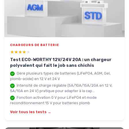
CHARGEURS DE BATTERIE
★★★★★
★★★★★
Test ECO-WORTHY 12V/24V 20A : un chargeur
polyvalent qui fait le job sans chichis
Gère plusieurs types de batteries (LiFePO4, AGM, Gel,
plomb-acide) en 12 V et 24 V
Intensité de charge réglable (5A/10A/15A/20A en 12 V,
5A/10A en 24 V) pratique pour adapter à la cap...
Fonction activation 0 V pour LiFePO4 et mode
reconditionnement 15 V pour batteries plomb
Voir tous les tests →