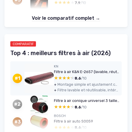
★★★★★
★★★★★
7.9
/10
Voir le comparatif complet →
COMPARATIF
Top 4 : meilleurs filtres à air (2026)
KN
Filtre à air K&N E-2657 (lavable, réutilisable)
★★★★★
★★★★★
#1
8.6
/10
+
Montage simple et ajustement correct dans la boîte à air d’origine (530d, 330d, etc.)
+
Filtre lavable et réutilisable, intéressant financièrement si on garde la voiture longtemps
Filtre à air conique universel 3 tailles (rouge)
#2
★★★★★
★★★★★
8.6
/10
BOSCH
Filtre à air auto S0059
#3
★★★★★
★★★★★
8.6
/10