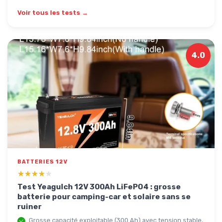
Voir tous les tests →
4.0
BATTERIES 12V
★★★★★
★★★★★
Test Yeagulch 12V 300Ah LiFePO4 : grosse
batterie pour camping-car et solaire sans se
ruiner
Grosse capacité exploitable (300 Ah) avec tension stable,