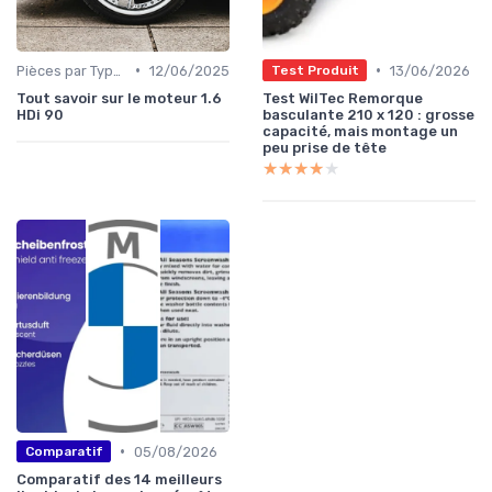
•
•
Pièces par Type (Freins, Moteur, etc.)
12/06/2025
13/06/2026
Test Produit
Tout savoir sur le moteur 1.6
Test WilTec Remorque
HDi 90
basculante 210 x 120 : grosse
capacité, mais montage un
peu prise de tête
★★★★★
★★★★★
•
05/08/2026
Comparatif
Comparatif des 14 meilleurs