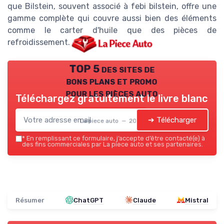
que Bilstein, souvent associé à febi bilstein, offre une
gamme complète qui couvre aussi bien des éléments
comme le carter d'huile que des pièces de
refroidissement.
TOP 5 des sites de
bons plans et promo
pour les pièces auto
Téléchargez gratuitement le livre blanc
➔ Télécharger
La piece auto — 2026
*
En remplissant ce formulaire, j’accepte d’être contacté(e) à
des fins commerciales par La piece auto et ses partenaires.
Résumer
ChatGPT
Claude
Mistral