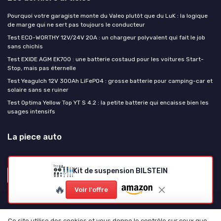
Pourquoi votre garagiste monte du Valeo plutôt que du LuK : la logique
de marge qui ne sert pas toujours le conducteur
Test ECO-WORTHY 12V/24V 20A : un chargeur polyvalent qui fait le job
sans chichis
Test EXIDE AGM EK700 : une batterie costaud pour les voitures Start-
Stop, mais pas éternelle
Test Yeagulch 12V 300Ah LiFePO4 : grosse batterie pour camping-car et
solaire sans se ruiner
Test Optima Yellow Top YT S 4.2 : la petite batterie qui encaisse bien les
usages intensifs
La piece auto
Kit de suspension BILSTEIN
🔥
Voir l'offre
Ce site utilise des cookies et vous donne le contrôle sur ceux que