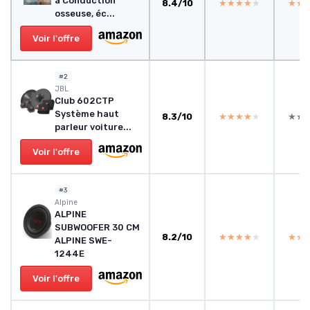
à Conduction
8.4/10
★★★★★
★★★★★
★★
★★
osseuse, éc...
Voir l'offre
#2
JBL
Club 602CTP
Système haut
8.3/10
★★★★★
★★★★★
★★
★★
parleur voiture...
Voir l'offre
#3
Alpine
ALPINE
SUBWOOFER 30 CM
8.2/10
★★★★★
★★★★★
★★
★★
ALPINE SWE-
1244E
Voir l'offre