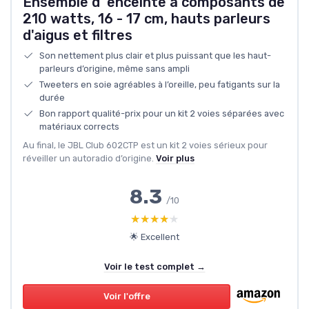
Ensemble d' enceinte à composants de
210 watts, 16 - 17 cm, hauts parleurs
d'aigus et filtres
Son nettement plus clair et plus puissant que les haut-
parleurs d’origine, même sans ampli
Tweeters en soie agréables à l’oreille, peu fatigants sur la
durée
Bon rapport qualité-prix pour un kit 2 voies séparées avec
matériaux corrects
Au final, le JBL Club 602CTP est un kit 2 voies sérieux pour
réveiller un autoradio d’origine.
Voir plus
8.3
/10
★★★★★
★★★★★
🌟 Excellent
Voir le test complet →
Voir l'offre