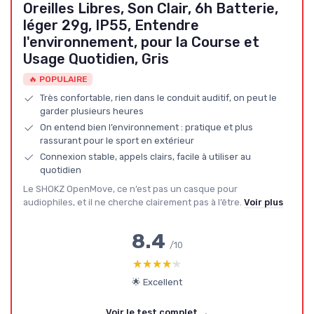
Oreilles Libres, Son Clair, 6h Batterie,
léger 29g, IP55, Entendre
l'environnement, pour la Course et
Usage Quotidien, Gris
🔥 POPULAIRE
Très confortable, rien dans le conduit auditif, on peut le
garder plusieurs heures
On entend bien l’environnement : pratique et plus
rassurant pour le sport en extérieur
Connexion stable, appels clairs, facile à utiliser au
quotidien
Le SHOKZ OpenMove, ce n’est pas un casque pour
audiophiles, et il ne cherche clairement pas à l’être.
Voir plus
8.4
/10
★★★★★
★★★★★
🌟 Excellent
Voir le test complet →