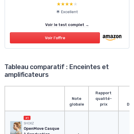
★★★★★
★★★★★
🌟 Excellent
Voir le test complet →
Voir l'offre
Tableau comparatif : Enceintes et
amplificateurs
Rapport
Note
qualité-
globale
prix
Des
#1
SHOKZ
OpenMove Casque