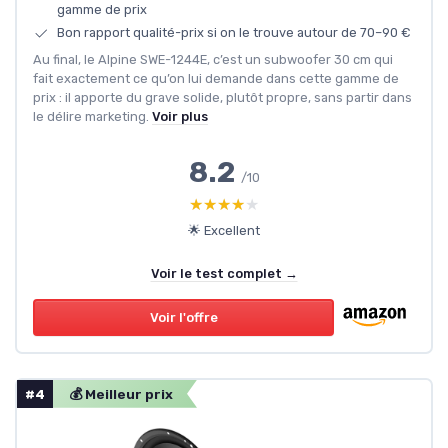
gamme de prix
Bon rapport qualité-prix si on le trouve autour de 70–90 €
Au final, le Alpine SWE-1244E, c’est un subwoofer 30 cm qui
fait exactement ce qu’on lui demande dans cette gamme de
prix : il apporte du grave solide, plutôt propre, sans partir dans
le délire marketing.
Voir plus
8.2
/10
★★★★★
★★★★★
🌟 Excellent
Voir le test complet →
Voir l'offre
#4
💰 Meilleur prix