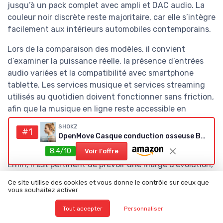
jusqu’à un pack complet avec ampli et DAC audio. La
couleur noir discrète reste majoritaire, car elle s’intègre
facilement aux intérieurs automobiles contemporains.
Lors de la comparaison des modèles, il convient
d’examiner la puissance réelle, la présence d’entrées
audio variées et la compatibilité avec smartphone
tablette. Les services musique et services streaming
utilisés au quotidien doivent fonctionner sans friction,
afin que la musique en ligne reste accessible en
quelques gestes. Une attention particulière au fil de
SHOKZ
#1
haut parleur, aux connecteurs jack RCA et à la fixation
OpenMove Casque conduction osseuse Bluetooth
des enceintes garantit une fiabilité durable.
8.4/10
Voir l'offre
Enfin, il est pertinent de prévoir une marge d’évolution,
en choisissant un amplificateur intégré ou un ampli
Ce site utilise des cookies et vous donne le contrôle sur ceux que
capable de gérer des enceintes supplémentaires. Cette
vous souhaitez activer
approche permet d’ajouter plus tard des enceintes
Tout accepter
Personnaliser
colonnes compactes, des enceintes bibliothèque ou