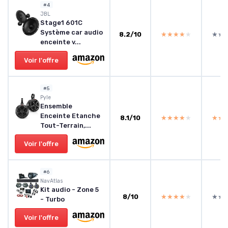
#4
JBL
Stage1 601C
Système car audio
8.2/10
★★★★★
★★★★★
★★
★★
enceinte v...
Voir l'offre
#5
Pyle
Ensemble
Enceinte Etanche
8.1/10
★★★★★
★★★★★
★★
★★
Tout-Terrain,...
Voir l'offre
#6
NavAtlas
Kit audio - Zone 5
8/10
★★★★★
★★★★★
★★
★★
- Turbo
Voir l'offre