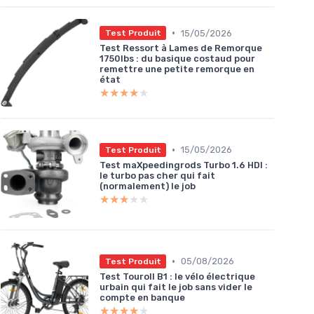
•
15/05/2026
Test Produit
Test Ressort à Lames de Remorque
1750lbs : du basique costaud pour
remettre une petite remorque en
état
★★★★★
★★★★★
•
15/05/2026
Test Produit
Test maXpeedingrods Turbo 1.6 HDI :
le turbo pas cher qui fait
(normalement) le job
★★★★★
★★★★★
•
05/08/2026
Test Produit
Test Touroll B1 : le vélo électrique
urbain qui fait le job sans vider le
compte en banque
★★★★★
★★★★★