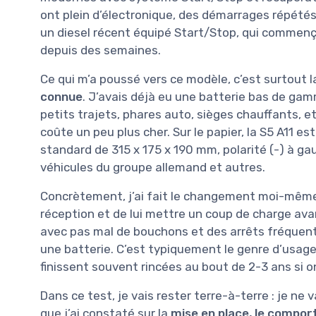
ont plein d’électronique, des démarrages répétés, 
un diesel récent équipé Start/Stop, qui commenç
depuis des semaines.
Ce qui m’a poussé vers ce modèle, c’est surtout 
connue
. J’avais déjà eu une batterie bas de gam
petits trajets, phares auto, sièges chauffants, et
coûte un peu plus cher. Sur le papier, la S5 A11 e
standard de 315 x 175 x 190 mm, polarité (-) à ga
véhicules du groupe allemand et autres.
Concrètement, j’ai fait le changement moi-même, 
réception et de lui mettre un coup de charge ava
avec pas mal de bouchons et des arrêts fréquen
une batterie. C’est typiquement le genre d’usage
finissent souvent rincées au bout de 2-3 ans si 
Dans ce test, je vais rester terre-à-terre : je ne 
que j’ai constaté sur la
mise en place, le compor