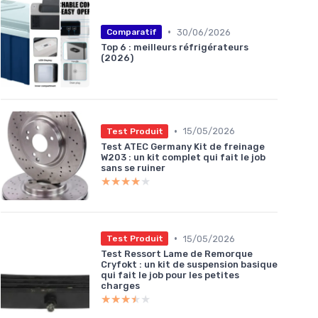
•
30/06/2026
Comparatif
Top 6 : meilleurs réfrigérateurs
(2026)
•
15/05/2026
Test Produit
Test ATEC Germany Kit de freinage
W203 : un kit complet qui fait le job
sans se ruiner
★★★★★
★★★★★
•
15/05/2026
Test Produit
Test Ressort Lame de Remorque
Cryfokt : un kit de suspension basique
qui fait le job pour les petites
charges
★★★★★
★★★★★