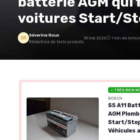
batterie AGM qui f
voitures Start/S
Séverine Roux
18 mai 2026
1 min de lectur
Rédactrice de tests produits
⭐ TRÈS BIEN N
BOSCH
S5 A11 Batt
AGM Plomb-
Start/Stop,
Véhicules 