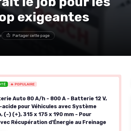
ait le job pour les
top exigeantes
e
Partager cette page
OTÉ
🔥 POPULAIRE
erie Auto 80 A/h - 800 A - Batterie 12 V,
acide pour Véhicules avec Système
 (-) (+), 315 x 175 x 190 mm - Pour
avec Récupération d'Énergie au Freinage