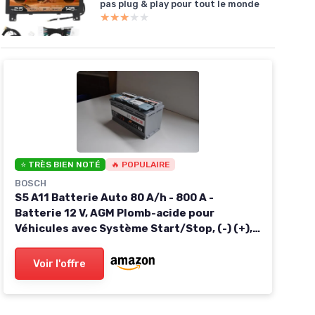
pas plug & play pour tout le monde
★★★★★
★★★★★
⭐ TRÈS BIEN NOTÉ
🔥 POPULAIRE
BOSCH
S5 A11 Batterie Auto 80 A/h - 800 A -
Batterie 12 V, AGM Plomb-acide pour
Véhicules avec Système Start/Stop, (-) (+),
315 x 175 x 190 mm - Pour Véhicules avec
Récupération d'Énergie au Freinage
Voir l'offre