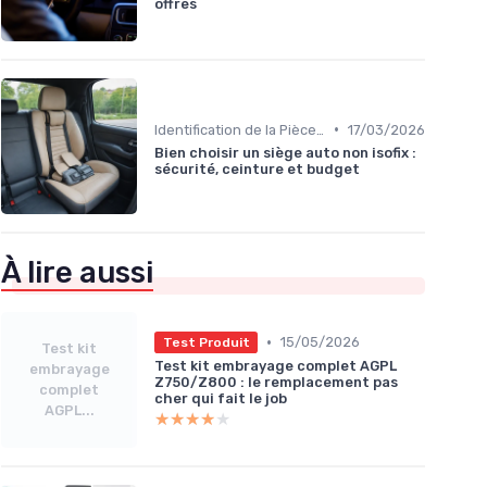
offres
•
Identification de la Pièce Nécessaire
17/03/2026
Bien choisir un siège auto non isofix :
sécurité, ceinture et budget
À lire aussi
•
15/05/2026
Test Produit
Test kit
Test kit embrayage complet AGPL
embrayage
Z750/Z800 : le remplacement pas
complet
cher qui fait le job
AGPL...
★★★★★
★★★★★