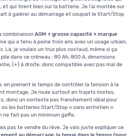
et qui tirent bien sur la batterie. Je l’ai montée sur
ait à galérer au démarrage et coupait le Start/Stop
la combinaison
AGM + grosse capacité + marque
me qui a tenu à peine trois ans avec un usage urbain,
c. Là, je voulais un truc plus costaud, même si ça
st pile dans ce créneau : 80 Ah, 800 A, dimensions
uche, (+) à droite, donc compatible avec pas mal de
en prenant le temps de contrôler la tension à la
nt montage. Je roule surtout en trajets mixtes,
ts, donc un contexte pas franchement idéal pour
 où les batteries Start/Stop « sans entretien »
on ne fait pas un minimum gaffe.
vais pas te vendre du rêve. Je vais juste expliquer ce
tement au démarrage, la tenue dans le temps (pour