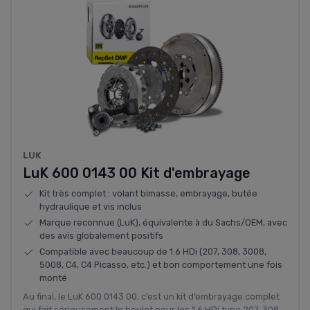
‎LUK
LuK 600 0143 00 Kit d'embrayage
Kit très complet : volant bimasse, embrayage, butée
hydraulique et vis inclus
Marque reconnue (LuK), équivalente à du Sachs/OEM, avec
des avis globalement positifs
Compatible avec beaucoup de 1.6 HDi (207, 308, 3008,
5008, C4, C4 Picasso, etc.) et bon comportement une fois
monté
Au final, le LuK 600 0143 00, c’est un kit d’embrayage complet
qui fait sérieusement le boulot pour les 1.6 HDi type 207, 308,