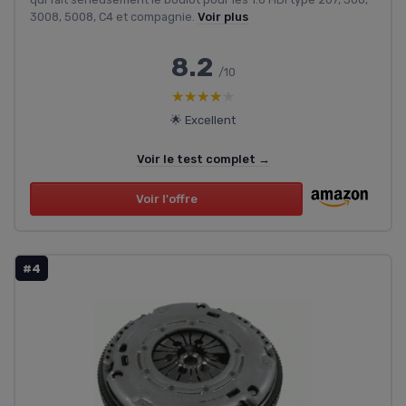
3008, 5008, C4 et compagnie.
Voir plus
8.2
/10
★★★★★
★★★★★
🌟 Excellent
Voir le test complet →
Voir l'offre
#4