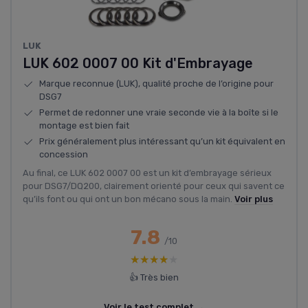
‎LUK
LUK 602 0007 00 Kit d'Embrayage
Marque reconnue (LUK), qualité proche de l’origine pour
DSG7
Permet de redonner une vraie seconde vie à la boîte si le
montage est bien fait
Prix généralement plus intéressant qu’un kit équivalent en
concession
Au final, ce LUK 602 0007 00 est un kit d’embrayage sérieux
pour DSG7/DQ200, clairement orienté pour ceux qui savent ce
qu’ils font ou qui ont un bon mécano sous la main.
Voir plus
7.8
/10
★★★★★
★★★★★
👍 Très bien
Voir le test complet →