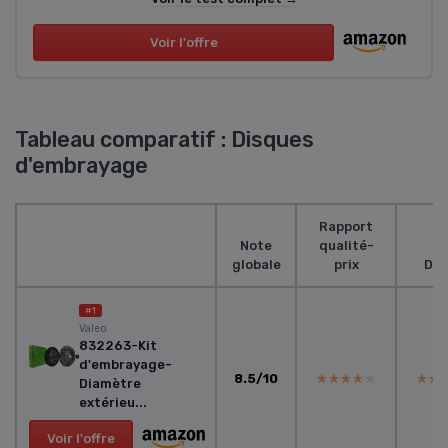
Voir l'offre
Tableau comparatif : Disques
d'embrayage
Rapport
Note
qualité-
globale
prix
Des
#1
‎Valeo
832263-Kit
d'embrayage-
8.5/10
★★★★★
★★★★★
★★
★★
Diamètre
extérieu...
Voir l'offre