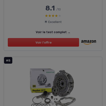
8.1
/10
★★★★★
★★★★★
🌟 Excellent
Voir le test complet →
Voir l'offre
#5